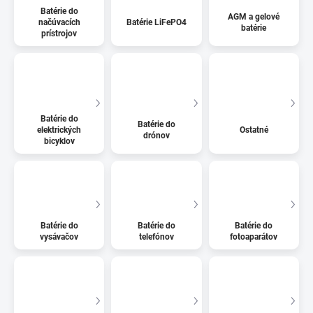
Batérie do
AGM a gelové
načúvacích
Batérie LiFePO4
batérie
prístrojov
Batérie do
Batérie do
elektrických
Ostatné
drónov
bicyklov
Batérie do
Batérie do
Batérie do
vysávačov
telefónov
fotoaparátov