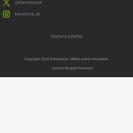
@klavesnicask
klavesnica_sk
Doprava a platba
Copyright 2026
Klávesnica
. Všetky práva vyhradené.
Vytvoril Shoptet Premium