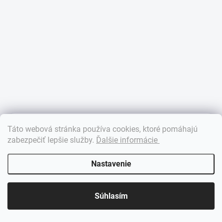
×
Táto webová stránka používa cookies, ktoré pomáhajú
Dobrý deň! 👋 Pomôžem vám nájsť správny diel. Napíšte mi.
zabezpečiť lepšie služby
.
Ďalšie informácie
Nastavenie
Súhlasím