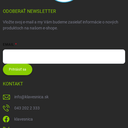
ODOBERAŤ NEWSLETTER
Vložte svoj e-mail a my Vám budeme zasielať informácie o nových
produktoch na našom e-shope.
EMAIL
Prihlásiť sa
KONTAKT
info
@
klavesnica.sk
043 202 2 333
klavesnica