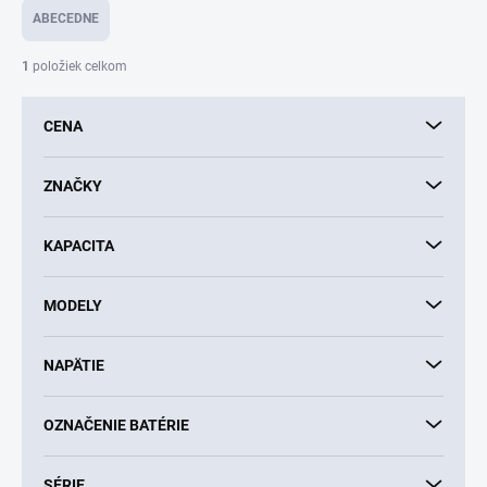
e
ABECEDNE
n
i
1
položiek celkom
e
p
CENA
r
o
d
ZNAČKY
u
k
KAPACITA
t
o
v
MODELY
NAPÄTIE
OZNAČENIE BATÉRIE
SÉRIE