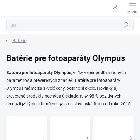
Prejsť
na
obsah
Hľadať
Batérie
Batérie pre fotoaparáty Olympus
Batérie pre fotoaparáty Olympus
, veľký výber podľa mnohých
parametrov a preverených značiek. Batérie pre fotoaparáty
⬇
AI asistent · online
Olympus máme za skvelé ceny, pozrite si akcie. Novinky aj
preverené produkty nechýbajú skladom. ✔️ 98 % pozitivných
recenzií ✔️ rýchle doručenie ✔️ sme slovenská firma od roku 2015.