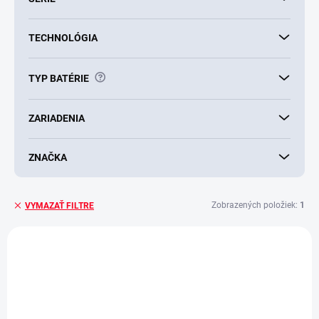
TECHNOLÓGIA
?
TYP BATÉRIE
ZARIADENIA
ZNAČKA
Zobrazených položiek:
1
VYMAZAŤ FILTRE
V
ý
p
i
s
p