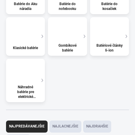
Batérie do Aku
Batérie do
Batérie do
náradia
notebooku
kosačiek
Gombíkové
Batériové články
Klasické batérie
batérie
li-ion
Náhradné
batérie pre
elektrické
kolobežky
R
a
NAJPREDÁVANEJŠIE
NAJLACNEJŠIE
NAJDRAHŠIE
d