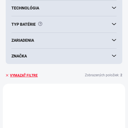
TECHNOLÓGIA
?
TYP BATÉRIE
ZARIADENIA
ZNAČKA
Zobrazených položiek:
2
VYMAZAŤ FILTRE
V
ý
AKCIA
p
i
s
p
r