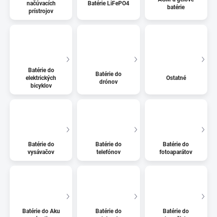
načúvacích
Batérie LiFePO4
batérie
prístrojov
Batérie do
Batérie do
elektrických
Ostatné
drónov
bicyklov
Batérie do
Batérie do
Batérie do
vysávačov
telefónov
fotoaparátov
Batérie do Aku
Batérie do
Batérie do