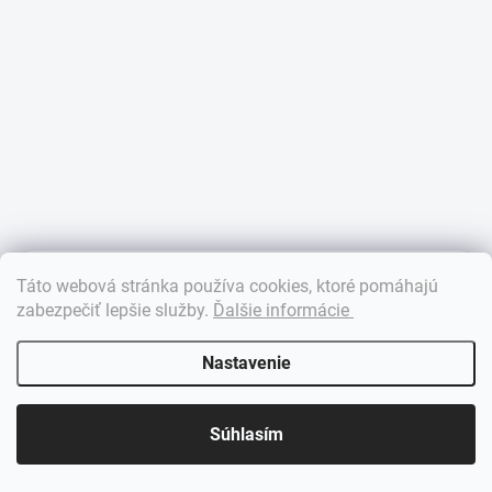
×
Táto webová stránka používa cookies, ktoré pomáhajú
Dobrý deň! 👋 Pomôžem vám nájsť správny diel. Napíšte mi.
zabezpečiť lepšie služby
.
Ďalšie informácie
Nastavenie
Súhlasím