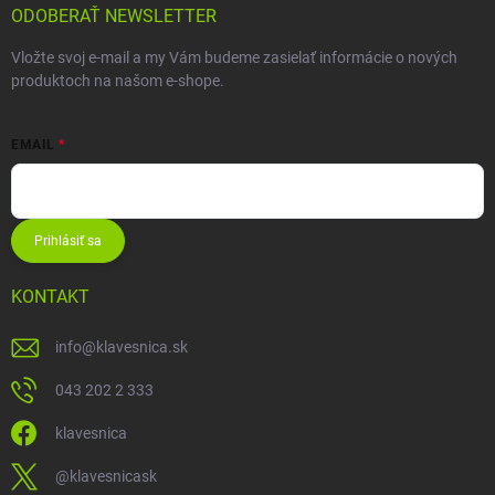
ODOBERAŤ NEWSLETTER
Vložte svoj e-mail a my Vám budeme zasielať informácie o nových
produktoch na našom e-shope.
EMAIL
Prihlásiť sa
KONTAKT
info
@
klavesnica.sk
043 202 2 333
klavesnica
@klavesnicask