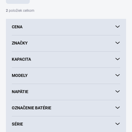
n
i
2
položiek celkom
e
p
CENA
r
o
d
ZNAČKY
u
k
KAPACITA
t
o
v
MODELY
NAPÄTIE
OZNAČENIE BATÉRIE
SÉRIE