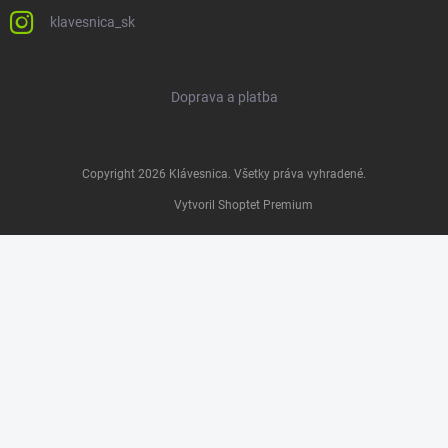
klavesnica_sk
Doprava a platba
Copyright 2026
Klávesnica
. Všetky práva vyhradené.
Vytvoril Shoptet Premium