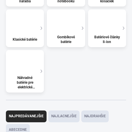
náradia
notebooku
kosačiek
Gombíkové
Batériové články
Klasické batérie
batérie
li-ion
Náhradné
batérie pre
elektrické
kolobežky
R
a
NAJPREDÁVANEJŠIE
NAJLACNEJŠIE
NAJDRAHŠIE
d
e
ABECEDNE