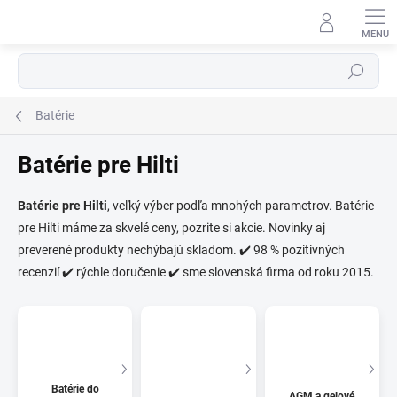
Prejsť
na
obsah
Hľadať
Batérie
Batérie pre Hilti
Batérie pre Hilti
, veľký výber podľa mnohých parametrov. Batérie
pre Hilti máme za skvelé ceny, pozrite si akcie. Novinky aj
⬇
AI asistent · online
preverené produkty nechýbajú skladom. ✔️ 98 % pozitivných
recenzií ✔️ rýchle doručenie ✔️ sme slovenská firma od roku 2015.
Batérie do
AGM a gelové