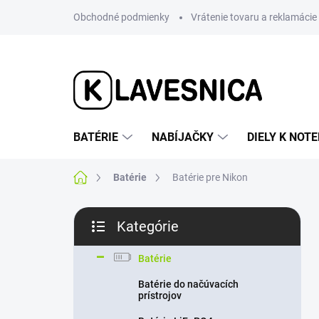
Prejsť
Obchodné podmienky
Vrátenie tovaru a reklamácie
na
obsah
BATÉRIE
NABÍJAČKY
DIELY K NO
Domov
Batérie
Batérie pre Nikon
B
Kategórie
o
Preskočiť
č
kategórie
n
Batérie
ý
Batérie do načúvacích
p
prístrojov
a