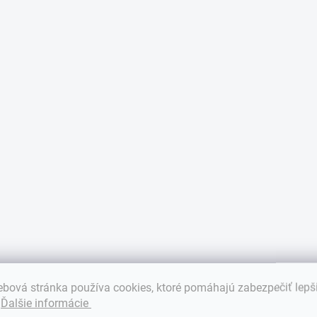
y
v
ý
p
i
s
u
bová stránka používa cookies, ktoré pomáhajú zabezpečiť lepš
.
Ďalšie informácie