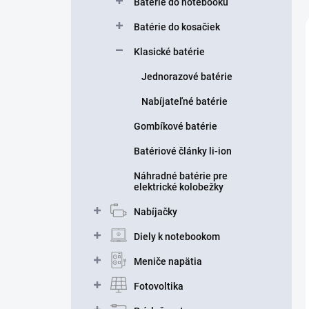
Batérie do notebooku
Batérie do kosačiek
Klasické batérie
Jednorazové batérie
Nabíjateľné batérie
Gombíkové batérie
Batériové články li-ion
Náhradné batérie pre
elektrické kolobežky
Nabíjačky
Diely k notebookom
Meniče napätia
Fotovoltika