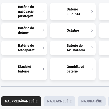
Batérie do
Batérie
načúvacích
LiFePO4
prístrojov
Batérie do
Ostatné
drónov
Batérie do
Batérie do
fotoaparátov
Aku náradia
Klasické
Gombíkové
batérie
batérie
R
a
NAJPREDÁVANEJŠIE
NAJLACNEJŠIE
NAJDRAHŠIE
d