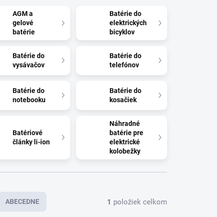
AGM a
Batérie do
gelové
elektrických
batérie
bicyklov
Batérie do
Batérie do
vysávačov
telefónov
Batérie do
Batérie do
notebooku
kosačiek
Náhradné
Batériové
batérie pre
články li-ion
elektrické
kolobežky
1
položiek celkom
ABECEDNE