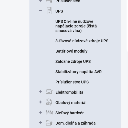
Príslušenstvo
UPS
UPS On-line núdzové
napájacie zdroje (čistá
sínusová vlna)
3-fázové núdzové zdroje UPS
Batériové moduly
Záložne zdroje UPS
Stabilizátory napätia AVR
Príslušenstvo UPS
Elektromobilita
Obalový materiál
Sieťový hardvér
Dom, dielňa a záhrada