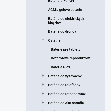
n
Batérie LiFePO4
e
AGM a gelové batérie
l
Batérie do elektrických
bicyklov
Batérie do drónov
Ostatné
Batérie pre tablety
Bezdrôtové reproduktory
Batérie GPS
Batérie do vysávačov
Batérie do telefónov
Batérie do fotoaparátov
Batérie do Aku náradia