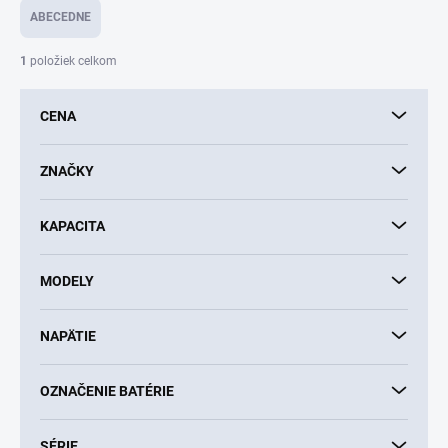
e
ABECEDNE
n
i
1
položiek celkom
e
p
CENA
r
o
d
ZNAČKY
u
k
KAPACITA
t
o
v
MODELY
NAPÄTIE
OZNAČENIE BATÉRIE
SÉRIE