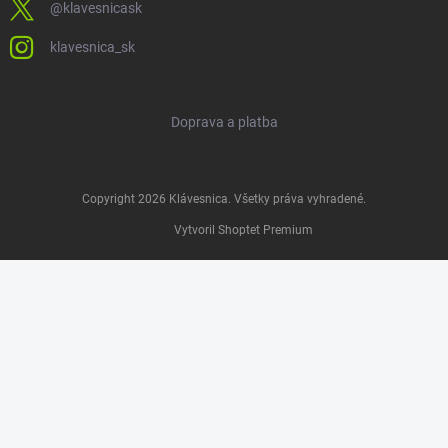
@klavesnicask
klavesnica_sk
Doprava a platba
Copyright 2026
Klávesnica
. Všetky práva vyhradené.
Vytvoril Shoptet Premium