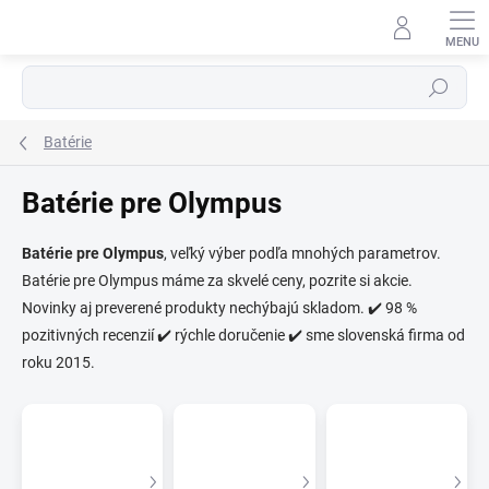
Prejsť
na
obsah
Hľadať
Batérie
Batérie pre Olympus
Batérie pre Olympus
, veľký výber podľa mnohých parametrov.
Batérie pre Olympus máme za skvelé ceny, pozrite si akcie.
⬇
AI asistent · online
Novinky aj preverené produkty nechýbajú skladom. ✔️ 98 %
pozitivných recenzií ✔️ rýchle doručenie ✔️ sme slovenská firma od
roku 2015.