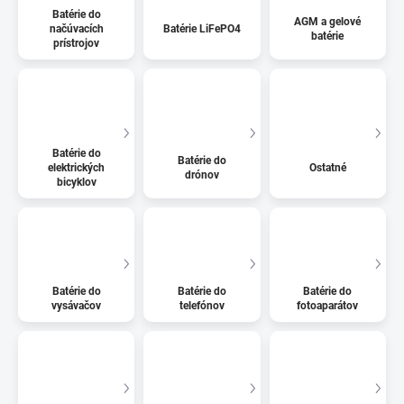
Batérie do
AGM a gelové
načúvacích
Batérie LiFePO4
batérie
prístrojov
Batérie do
Batérie do
elektrických
Ostatné
drónov
bicyklov
Batérie do
Batérie do
Batérie do
vysávačov
telefónov
fotoaparátov