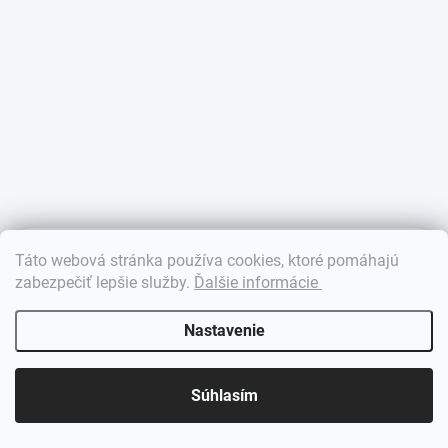
×
Táto webová stránka používa cookies, ktoré pomáhajú
Dobrý deň! 👋 Pomôžem vám nájsť správny diel. Napíšte mi.
zabezpečiť lepšie služby
.
Ďalšie informácie
Nastavenie
Súhlasím