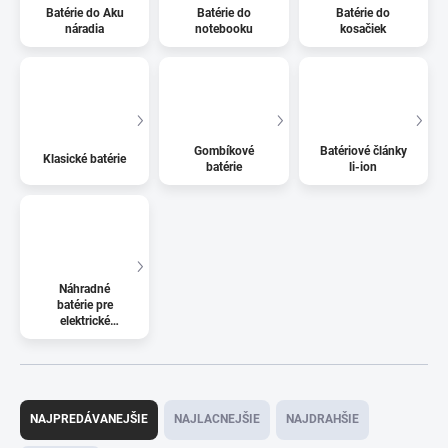
Batérie do Aku
Batérie do
Batérie do
náradia
notebooku
kosačiek
Gombíkové
Batériové články
Klasické batérie
batérie
li-ion
Náhradné
batérie pre
elektrické
kolobežky
R
a
NAJPREDÁVANEJŠIE
NAJLACNEJŠIE
NAJDRAHŠIE
d