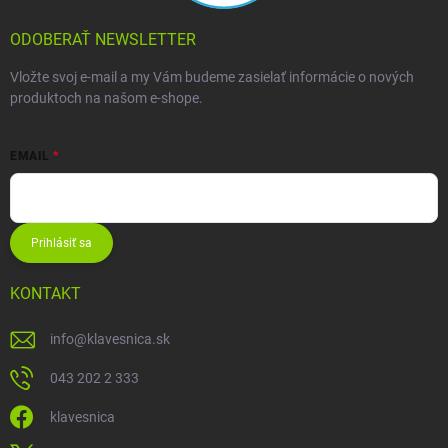
ODOBERAŤ NEWSLETTER
Vložte svoj e-mail a my Vám budeme zasielať informácie o nových
produktoch na našom e-shope.
EMAIL
Prihlásiť sa
KONTAKT
info
@
klavesnica.sk
043 202 2 333
klavesnica