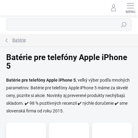
Prejsť
na
obsah
Hľadať
Batérie
Batérie pre telefóny Apple iPhone
5
⬇
Batérie pre telefóny Apple iPhone 5
, veľký výber podľa mnohých
AI asistent · online
parametrov. Batérie pre telefóny Apple iPhone 5 máme za skvelé
ceny, pozrite si akcie. Novinky aj preverené produkty nechýbajú
skladom. ✔️ 98 % pozitivných recenzií ✔️ rýchle doručenie ✔️ sme
slovenská firma od roku 2015.