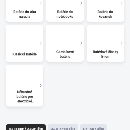
Batérie do Aku
Batérie do
Batérie do
náradia
notebooku
kosačiek
Gombíkové
Batériové články
Klasické batérie
batérie
li-ion
Náhradné
batérie pre
elektrické
kolobežky
R
a
NAJPREDÁVANEJŠIE
NAJLACNEJŠIE
NAJDRAHŠIE