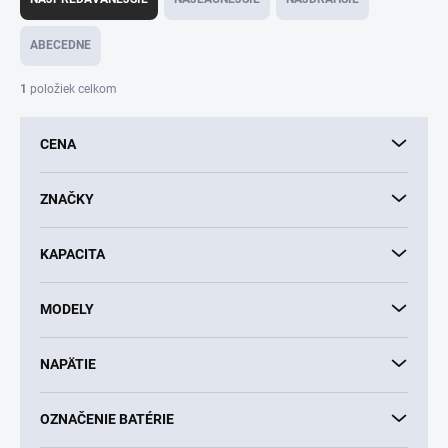
d
e
ABECEDNE
n
i
1
položiek celkom
e
p
CENA
r
o
d
ZNAČKY
u
k
KAPACITA
t
o
v
MODELY
NAPÄTIE
OZNAČENIE BATÉRIE