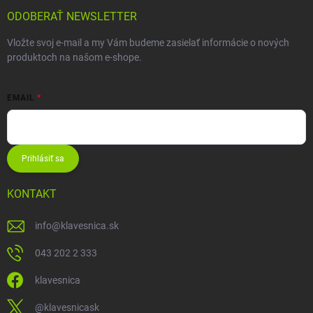
ODOBERAŤ NEWSLETTER
Vložte svoj e-mail a my Vám budeme zasielať informácie o nových
produktoch na našom e-shope.
EMAIL
Prihlásiť sa
KONTAKT
info
@
klavesnica.sk
043 202 2 333
klavesnica
@klavesnicask