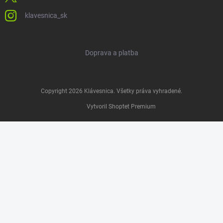
klavesnica_sk
Doprava a platba
Copyright 2026
Klávesnica
. Všetky práva vyhradené.
Vytvoril Shoptet Premium