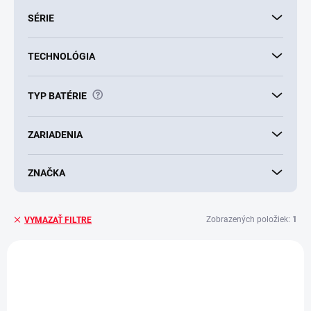
SÉRIE
TECHNOLÓGIA
?
TYP BATÉRIE
ZARIADENIA
ZNAČKA
Zobrazených položiek:
1
VYMAZAŤ FILTRE
V
ý
p
i
s