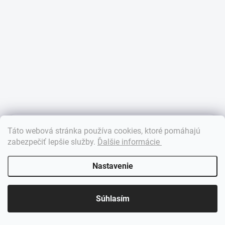
×
Táto webová stránka používa cookies, ktoré pomáhajú
Dobrý deň! 👋 Pomôžem vám nájsť správny diel. Napíšte mi.
zabezpečiť lepšie služby
.
Ďalšie informácie
Nastavenie
Súhlasím