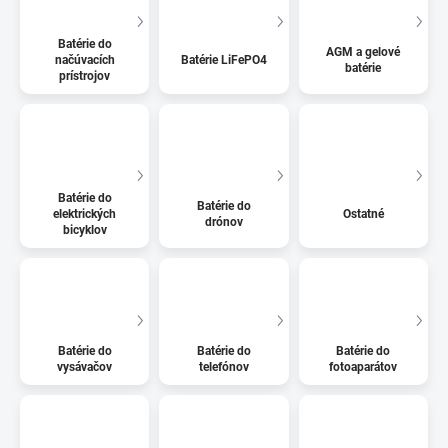
Batérie do
AGM a gelové
načúvacích
Batérie LiFePO4
batérie
prístrojov
Batérie do
Batérie do
elektrických
Ostatné
drónov
bicyklov
Batérie do
Batérie do
Batérie do
vysávačov
telefónov
fotoaparátov