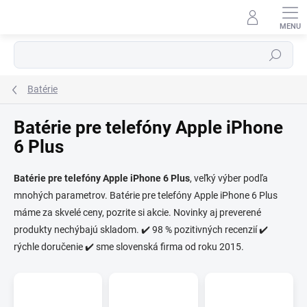
Prejsť
na
obsah
Hľadať
Batérie
Batérie pre telefóny Apple iPhone
6 Plus
⬇
Batérie pre telefóny Apple iPhone 6 Plus
, veľký výber podľa
AI asistent · online
mnohých parametrov. Batérie pre telefóny Apple iPhone 6 Plus
máme za skvelé ceny, pozrite si akcie. Novinky aj preverené
produkty nechýbajú skladom. ✔️ 98 % pozitivných recenzií ✔️
rýchle doručenie ✔️ sme slovenská firma od roku 2015.