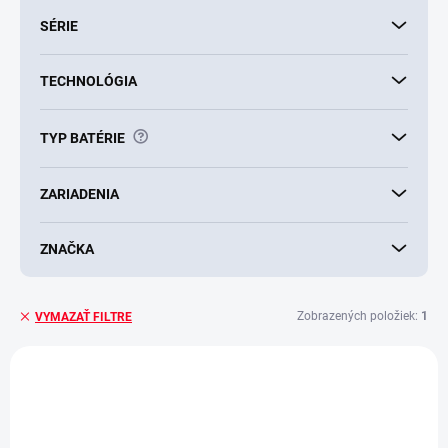
SÉRIE
TECHNOLÓGIA
?
TYP BATÉRIE
ZARIADENIA
ZNAČKA
Zobrazených položiek:
1
VYMAZAŤ FILTRE
V
ý
p
i
s