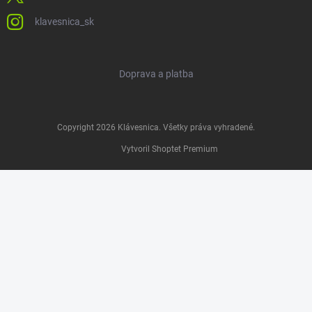
klavesnica_sk
Doprava a platba
Copyright 2026
Klávesnica
. Všetky práva vyhradené.
Vytvoril Shoptet Premium