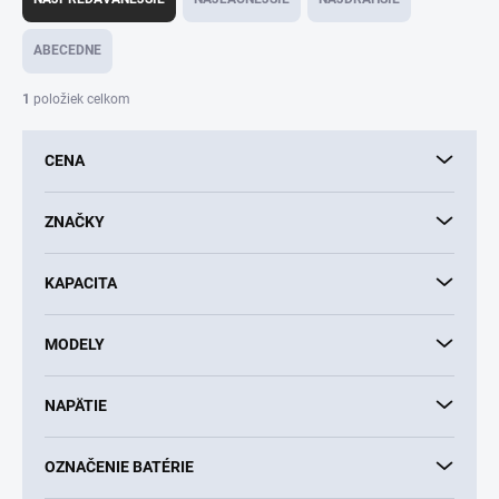
d
e
ABECEDNE
n
i
1
položiek celkom
e
p
CENA
r
o
d
ZNAČKY
u
k
KAPACITA
t
o
v
MODELY
NAPÄTIE
OZNAČENIE BATÉRIE