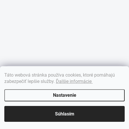
×
Táto webová stránka používa cookies, ktoré pomáhajú
Dobrý deň! 👋 Pomôžem vám nájsť správny diel. Napíšte mi.
zabezpečiť lepšie služby
.
Ďalšie informácie
Nastavenie
Súhlasím