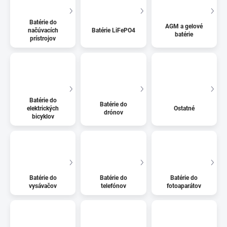
Batérie do
AGM a gelové
načúvacích
Batérie LiFePO4
batérie
prístrojov
Batérie do
Batérie do
elektrických
Ostatné
drónov
bicyklov
Batérie do
Batérie do
Batérie do
vysávačov
telefónov
fotoaparátov