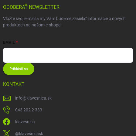
ODOBERAŤ NEWSLETTER
Vložte svoj e-mail a my Vám budeme zasielať informácie o nových
produktoch na našom e-shope.
EMAIL
Prihlásiť sa
KONTAKT
info
@
klavesnica.sk
043 202 2 333
klavesnica
@klavesnicask