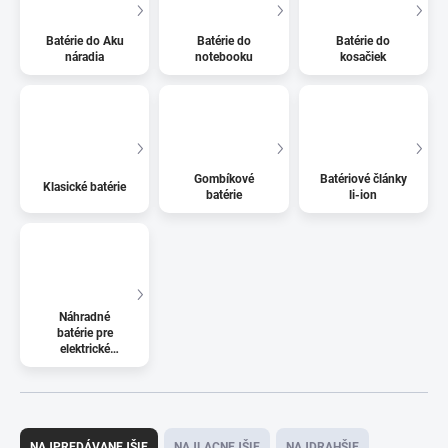
Batérie do Aku
Batérie do
Batérie do
náradia
notebooku
kosačiek
Gombíkové
Batériové články
Klasické batérie
batérie
li-ion
Náhradné
batérie pre
elektrické
kolobežky
R
a
NAJPREDÁVANEJŠIE
NAJLACNEJŠIE
NAJDRAHŠIE