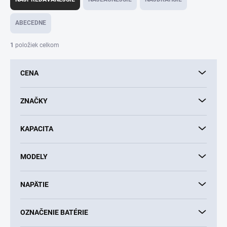
d
e
ABECEDNE
n
i
1
položiek celkom
e
p
CENA
r
o
d
ZNAČKY
u
k
KAPACITA
t
o
v
MODELY
NAPÄTIE
OZNAČENIE BATÉRIE