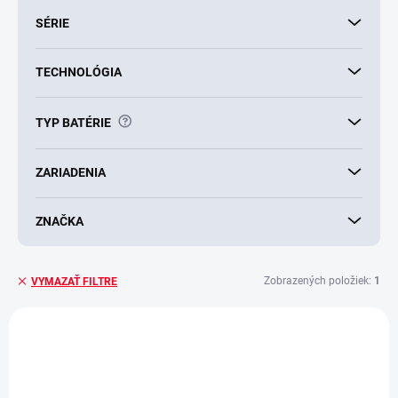
SÉRIE
TECHNOLÓGIA
?
TYP BATÉRIE
ZARIADENIA
ZNAČKA
Zobrazených položiek:
1
VYMAZAŤ FILTRE
V
ý
p
i
s