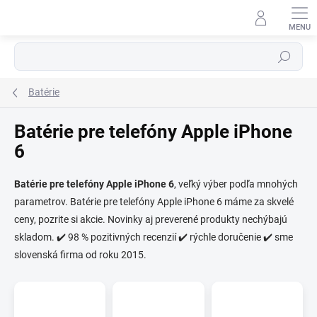
Prejsť
na
obsah
Hľadať
Batérie
Batérie pre telefóny Apple iPhone
6
⬇
Batérie pre telefóny Apple iPhone 6
, veľký výber podľa mnohých
AI asistent · online
parametrov. Batérie pre telefóny Apple iPhone 6 máme za skvelé
ceny, pozrite si akcie. Novinky aj preverené produkty nechýbajú
skladom. ✔️ 98 % pozitivných recenzií ✔️ rýchle doručenie ✔️ sme
slovenská firma od roku 2015.