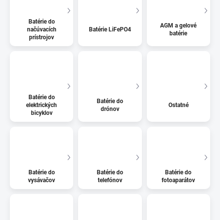
Batérie do
AGM a gelové
načúvacích
Batérie LiFePO4
batérie
prístrojov
Batérie do
Batérie do
elektrických
Ostatné
drónov
bicyklov
Batérie do
Batérie do
Batérie do
vysávačov
telefónov
fotoaparátov