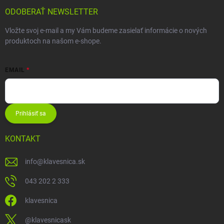
ODOBERAŤ NEWSLETTER
Vložte svoj e-mail a my Vám budeme zasielať informácie o nových
produktoch na našom e-shope.
EMAIL
Prihlásiť sa
KONTAKT
info
@
klavesnica.sk
043 202 2 333
klavesnica
@klavesnicask