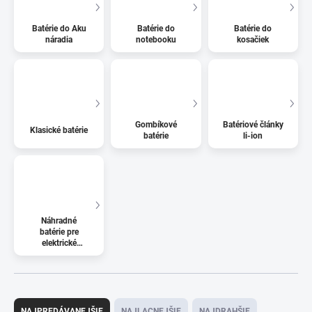
Batérie do Aku
Batérie do
Batérie do
náradia
notebooku
kosačiek
Gombíkové
Batériové články
Klasické batérie
batérie
li-ion
Náhradné
batérie pre
elektrické
kolobežky
R
a
NAJPREDÁVANEJŠIE
NAJLACNEJŠIE
NAJDRAHŠIE