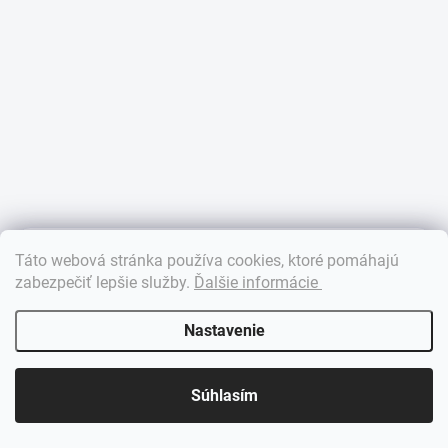
×
Táto webová stránka používa cookies, ktoré pomáhajú
Dobrý deň! 👋 Pomôžem vám nájsť správny diel. Napíšte mi.
zabezpečiť lepšie služby
.
Ďalšie informácie
Nastavenie
Súhlasím