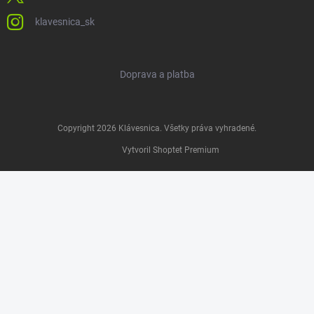
klavesnica_sk
Doprava a platba
Copyright 2026
Klávesnica
. Všetky práva vyhradené.
Vytvoril Shoptet Premium