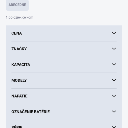
e
ABECEDNE
n
i
1
položiek celkom
e
p
CENA
r
o
d
ZNAČKY
u
k
KAPACITA
t
o
v
MODELY
NAPÄTIE
OZNAČENIE BATÉRIE
SÉRIE