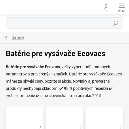
Prejsť
na
obsah
Hľadať
Batérie
Batérie pre vysávače Ecovacs
Batérie pre vysávače Ecovacs
, veľký výber podľa mnohých
parametrov a preverených značiek. Batérie pre vysávače Ecovacs
⬇
AI asistent · online
máme za skvelé ceny, pozrite si akcie. Novinky aj preverené
produkty nechýbajú skladom. ✔️ 98 % pozitivných recenzií ✔️
rýchle doručenie ✔️ sme slovenská firma od roku 2015.