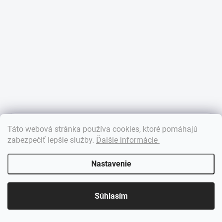
×
Táto webová stránka používa cookies, ktoré pomáhajú
Dobrý deň! 👋 Pomôžem vám nájsť správny diel. Napíšte mi.
zabezpečiť lepšie služby
.
Ďalšie informácie
Nastavenie
Súhlasím