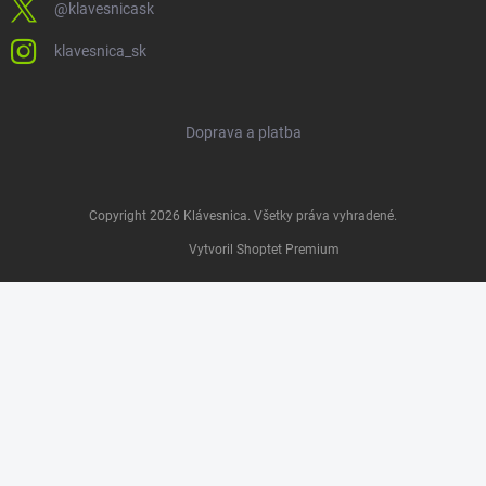
@klavesnicask
klavesnica_sk
Doprava a platba
Copyright 2026
Klávesnica
. Všetky práva vyhradené.
Vytvoril Shoptet Premium