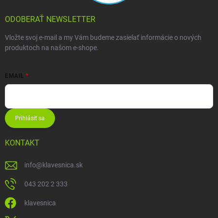
ODOBERAŤ NEWSLETTER
Vložte svoj e-mail a my Vám budeme zasielať informácie o nových
produktoch na našom e-shope.
EMAIL
Prihlásiť sa
KONTAKT
info
@
klavesnica.sk
043 202 2 333
klavesnica