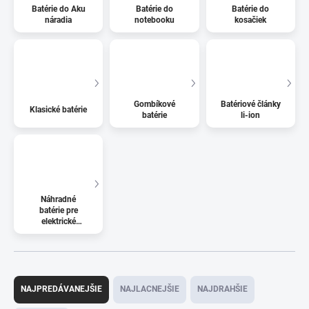
Batérie do Aku
Batérie do
Batérie do
náradia
notebooku
kosačiek
Gombíkové
Batériové články
Klasické batérie
batérie
li-ion
Náhradné
batérie pre
elektrické
kolobežky
R
a
NAJPREDÁVANEJŠIE
NAJLACNEJŠIE
NAJDRAHŠIE
d