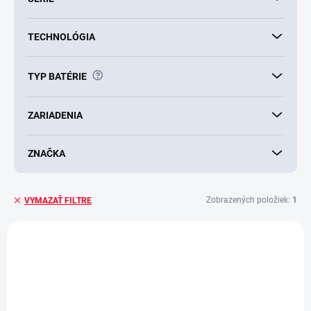
TECHNOLÓGIA
?
TYP BATÉRIE
ZARIADENIA
ZNAČKA
Zobrazených položiek:
1
VYMAZAŤ FILTRE
V
ý
p
i
s
p