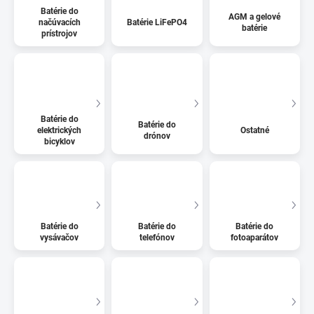
Batérie do
AGM a gelové
načúvacích
Batérie LiFePO4
batérie
prístrojov
Batérie do
Batérie do
elektrických
Ostatné
drónov
bicyklov
Batérie do
Batérie do
Batérie do
vysávačov
telefónov
fotoaparátov