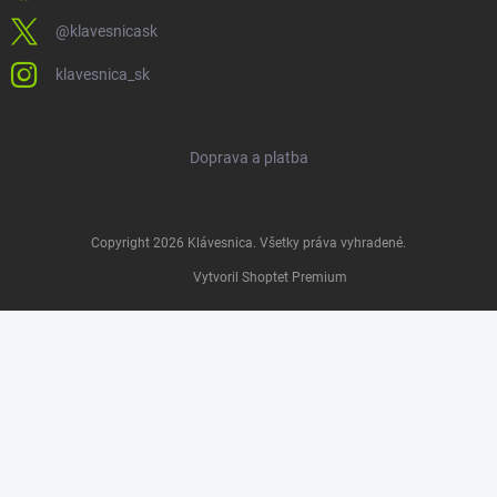
@klavesnicask
klavesnica_sk
Doprava a platba
Copyright 2026
Klávesnica
. Všetky práva vyhradené.
Vytvoril Shoptet Premium