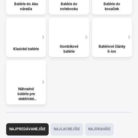
Batérie do Aku
Batérie do
Batérie do
náradia
notebooku
kosačiek
Gombíkové
Batériové články
Klasické batérie
batérie
li-ion
Náhradné
batérie pre
elektrické
kolobežky
R
a
NAJPREDÁVANEJŠIE
NAJLACNEJŠIE
NAJDRAHŠIE
d