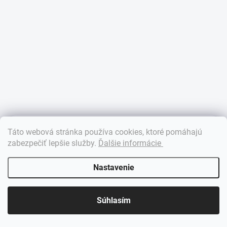
×
Táto webová stránka používa cookies, ktoré pomáhajú
Dobrý deň! 👋 Pomôžem vám nájsť správny diel. Napíšte mi.
zabezpečiť lepšie služby
.
Ďalšie informácie
Nastavenie
Súhlasím