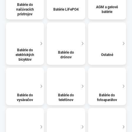
Batérie do
AGM a gelové
načúvacích
Batérie LiFePO4
batérie
prístrojov
Batérie do
Batérie do
elektrických
Ostatné
drónov
bicyklov
Batérie do
Batérie do
Batérie do
vysávačov
telefónov
fotoaparátov