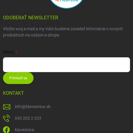
ODOBERAŤ NEWSLETTER
Vložte svoj e-mail a my Vám budeme zasielať informácie o nových
produktoch na našom e-shope.
EMAIL
Prihlásiť sa
KONTAKT
info
@
klavesnica.sk
043 202 2 333
klavesnica