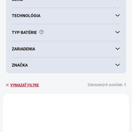
TECHNOLÓGIA
?
TYP BATÉRIE
ZARIADENIA
ZNAČKA
Zobrazených položiek:
1
VYMAZAŤ FILTRE
V
ý
p
i
s
p