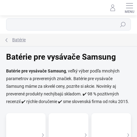
Prejsť
na
obsah
Hľadať
Batérie
Batérie pre vysávače Samsung
Batérie pre vysávače Samsung
, veľký výber podľa mnohých
parametrov a preverených značiek. Batérie pre vysávače
⬇
AI asistent · online
Samsung máme za skvelé ceny, pozrite si akcie. Novinky aj
preverené produkty nechýbajú skladom. ✔️ 98 % pozitivných
recenzií ✔️ rýchle doručenie ✔️ sme slovenská firma od roku 2015.