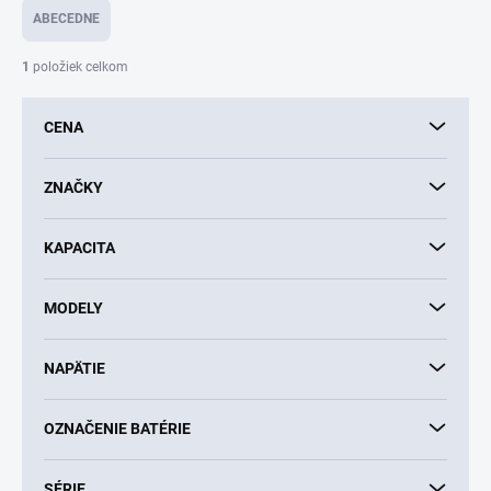
e
ABECEDNE
n
i
1
položiek celkom
e
p
CENA
r
o
d
ZNAČKY
u
k
KAPACITA
t
o
v
MODELY
NAPÄTIE
OZNAČENIE BATÉRIE
SÉRIE