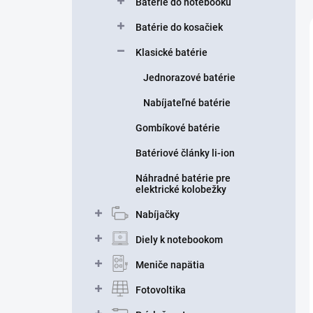
Batérie do notebooku
Batérie do kosačiek
Klasické batérie
Jednorazové batérie
Nabíjateľné batérie
Gombíkové batérie
Batériové články li-ion
Náhradné batérie pre
elektrické kolobežky
Nabíjačky
Diely k notebookom
Meniče napätia
Fotovoltika