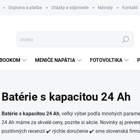
Doprava a platba
Otázky a odpovede
Návody
Kontakt
Hľadať
TEBOOKOM
MENIČE NAPÄTIA
FOTOVOLTIKA
Batérie s kapacitou 24 Ah
Batérie s kapacitou 24 Ah
, veľký výber podľa mnohých paramet
24 Ah máme za skvelé ceny, pozrite si akcie. Novinky aj preve
pozitivných recenzií ✔️ rýchle doručenie ✔️ sme slovenská firm