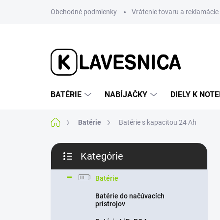
Prejsť
Obchodné podmienky
Vrátenie tovaru a reklamácie
na
obsah
BATÉRIE
NABÍJAČKY
DIELY K NO
Domov
Batérie
Batérie s kapacitou 24 Ah
B
Kategórie
o
Preskočiť
č
kategórie
n
Batérie
ý
Batérie do načúvacích
p
prístrojov
a