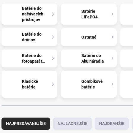
Batérie do
Batérie
načúvacích
LiFePO4
prístrojov
Batérie do
Ostatné
drónov
Batérie do
Batérie do
fotoaparátov
Aku náradia
Klasické
Gombíkové
batérie
batérie
R
a
NAJPREDÁVANEJŠIE
NAJLACNEJŠIE
NAJDRAHŠIE
d