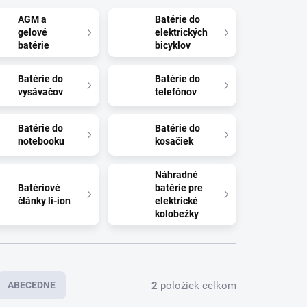
AGM a
Batérie do
gelové
elektrických
batérie
bicyklov
Batérie do
Batérie do
vysávačov
telefónov
Batérie do
Batérie do
notebooku
kosačiek
Náhradné
Batériové
batérie pre
články li-ion
elektrické
kolobežky
2
položiek celkom
ABECEDNE