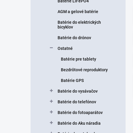
n
Batérie LiFePO4
e
AGM a gelové batérie
l
Batérie do elektrických
bicyklov
Batérie do drónov
Ostatné
Batérie pre tablety
Bezdrôtové reproduktory
Batérie GPS
Batérie do vysávačov
Batérie do telefónov
Batérie do fotoaparátov
Batérie do Aku náradia