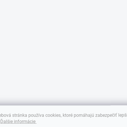
v
ý
p
i
s
u
bová stránka používa cookies, ktoré pomáhajú zabezpečiť lepš
.
Ďalšie informácie