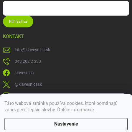
Prihlásiť sa
KONTAKT
info
@
klavesnica.sk
043 202 2 333
klavesnica
@klavesnicask
klavesnica_sk
×
Táto webová stránka používa cookies, ktoré pomáhajú
Dobrý deň! 👋 Pomôžem vám nájsť správny diel. Napíšte mi.
zabezpečiť lepšie služby
.
Ďalšie informácie
Doprava a platba
Nastavenie