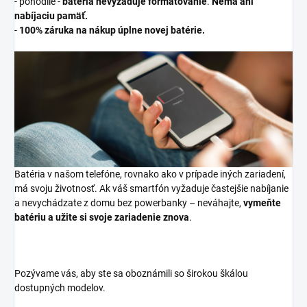
- pohodlie -
batéria nevyžaduje formátovanie
.
Nemá ani
nabíjaciu pamäť.
-
100% záruka na nákup úplne novej batérie.
Batéria v našom telefóne, rovnako ako v prípade iných zariadení,
má svoju životnosť. Ak váš smartfón vyžaduje častejšie nabíjanie
a nevychádzate z domu bez powerbanky – neváhajte,
vymeňte
batériu a užite si svoje zariadenie znova
.
Pozývame vás, aby ste sa oboznámili so širokou škálou
dostupných modelov.