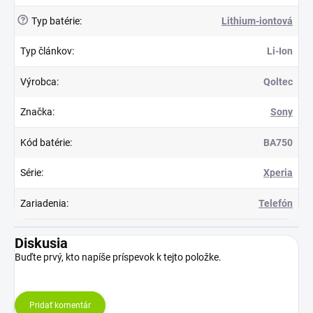
?
Typ batérie
:
Lithium-iontová
Typ článkov
:
Li-Ion
Výrobca
:
Qoltec
Značka
:
Sony
Kód batérie
:
BA750
Série
:
Xperia
Zariadenia
:
Telefón
Diskusia
Buďte prvý, kto napíše príspevok k tejto položke.
Pridať komentár