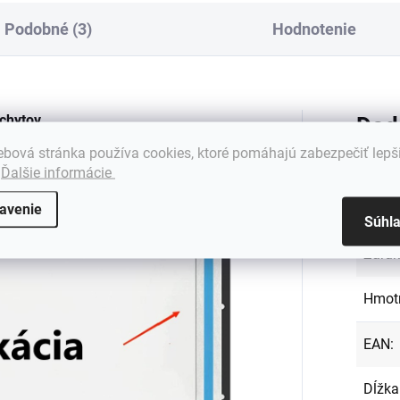
Podobné (3)
Hodnotenie
chytov
Dod
bová stránka používa cookies, ktoré pomáhajú zabezpečiť lepš
epiaca páska na montáž LCD displeja
.
Ďalšie informácie
rytu v notebooku.
Kateg
avenie
Súhl
Záru
Hmot
EAN
:
Dĺžka