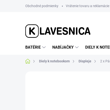
Prejsť
Obchodné podmienky
Vrátenie tovaru a reklamácie
na
obsah
BATÉRIE
NABÍJAČKY
DIELY K NO
Domov
Diely k notebookom
Displeje
2 x Pá
Neohodnotené
Podrobnosti hodnotenia
AKCIA