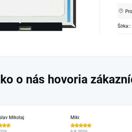
?
Pro
Šírka:
:
slav Mikolaj
Miki
2026
6.8.2026