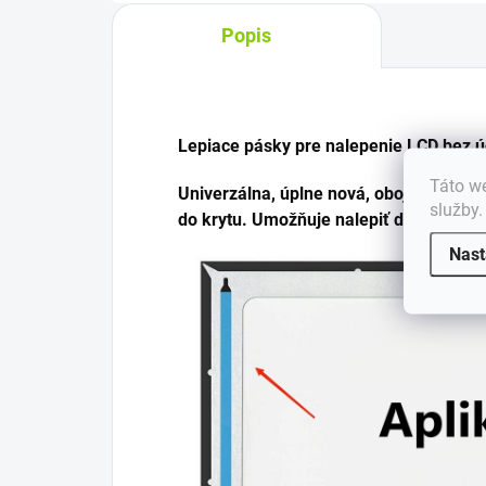
Popis
Lepiace pásky pre nalepenie LCD bez ú
Táto we
Univerzálna, úplne nová, obojstranná l
služby
do krytu. Umožňuje nalepiť displej do k
Nast