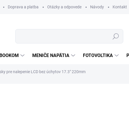
Doprava a platba
Otázky a odpovede
Návody
Kontakt
Hľadať
TEBOOKOM
MENIČE NAPÄTIA
FOTOVOLTIKA
sky pre nalepenie LCD bez úchytov 17.3" 220mm
€3,69
€1,23
/ ks
€1 bez DPH
Jednotková
€0,62 / 1 ks