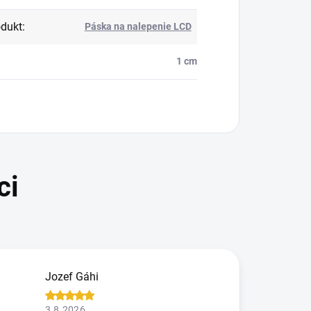
dukt
:
Páska na nalepenie LCD
1 cm
Jozef Gáhi
3.8.2026