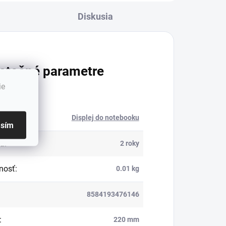
Diskusia
atočné parametre
ie
ória
:
Displej do notebooku
asím
ka
:
2 roky
nosť
:
0.01 kg
8584193476146
:
220 mm