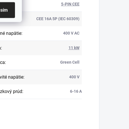
ástrčky
:
5-PIN CEE
asím
:
CEE 16A 5P (IEC 60309)
né napätie
:
400 V AC
n
:
11 kW
bca
:
Green Cell
ité napätie
:
400 V
zkový prúd
:
6-16 A