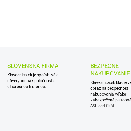
počasia, vďaka vodote
normou IP55.
DETAILNÉ INFORMÁCIE
SLOVENSKÁ FIRMA
BEZPEČNÉ
NAKUPOVANIE
Klavesnica.sk je spoľahlivá a
dôveryhodná spoločnosť s
Klavesnica.sk kladie v
dlhoročnou históriou.
dôraz na bezpečnosť
nakupovania vďaka:
Zabezpečené platobné
SSL certifikát