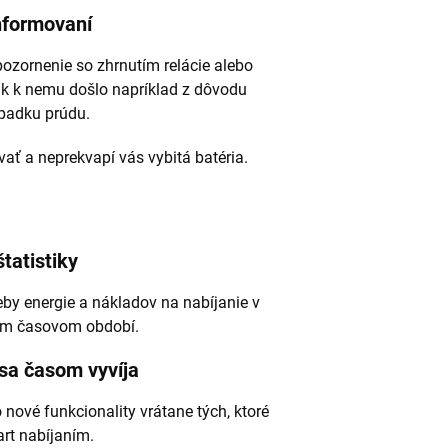
nformovaní
ozornenie so zhrnutím relácie alebo
 ak k nemu došlo napríklad z dôvodu
padku prúdu.
ť a neprekvapí vás vybitá batéria.
štatistiky
reby energie a nákladov na nabíjanie v
om časovom období.
 sa časom vyvíja
 nové funkcionality vrátane tých, ktoré
art nabíjaním.