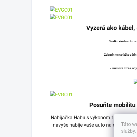
Vyzerá ako kábel, 
Všetku elektroniku sm
Zabudnite na ťažkopádny
7 metrová dĺžka, aby
Posuňte mobilitu
Nabíjačka Habu s výkonom 11 kW nahrad
Táto we
navyše nabije vaše auto na cestách, d
služby
ener