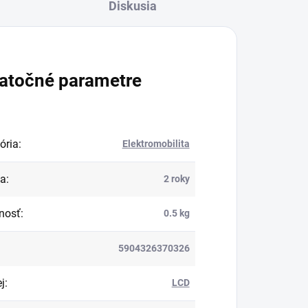
Diskusia
atočné parametre
ória
:
Elektromobilita
ka
:
2 roky
nosť
:
0.5 kg
5904326370326
j
:
LCD