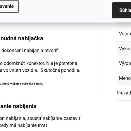
Typ z
avenie
Jednoducho sa pripojíte a nabíjate.
Súhl
Vstup
Vstup
a nudná nabíjačka
Výko
 dokončení nabíjania otvoriť
Výro
ebo odomknúť konektor. Nie je potrebné
e vo vnútri vozidla. Skutočné pohodlie.
Menov
 ktorú môžete použiť ako baterku.
Prevád
anie nabíjania
n nabíjania, spustiť nabíjanie, zastaviť
okedy má nabíjanie trvať.