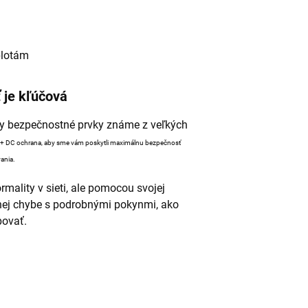
plotám
 je kľúčová
ky bezpečnostné prvky známe z veľkých
 + DC ochrana, aby sme vám poskytli maximálnu bezpečnosť
ania.
rmality v sieti, ale pomocou svojej
tnej chybe s podrobnými pokynmi, ako
povať.