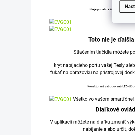
Nast
Nie je potrebná žiadna inštalácia. 
Toto nie je ďalši
Stlačením tlačidla môžete po
kryt nabíjacieho portu vašej Tesly al
ťukať na obrazovku na prístrojovej dosk
Konektor má zabudovanú LED diódu,
Všetko vo vašom smartfóne!
Diaľkové ovlád
V aplikácii môžete na diaľku zmeniť výko
nabíjanie alebo určiť, d