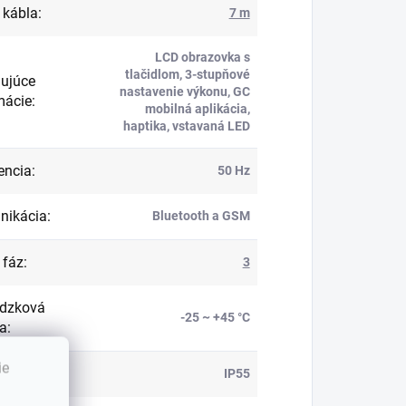
 kábla
:
7 m
LCD obrazovka s
tlačidlom, 3-stupňové
ujúce
nastavenie výkonu, GC
mácie
:
mobilná aplikácia,
haptika, vstavaná LED
encia
:
50 Hz
nikácia
:
Bluetooth a GSM
 fáz
:
3
dzková
-25 ~ +45 °C
ta
:
ie
ň ochrany
:
IP55