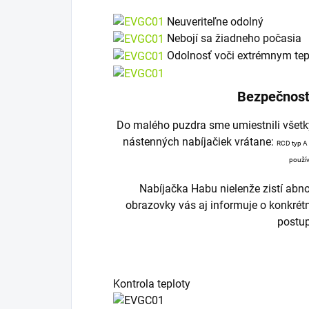
Neuveriteľne odolný
Nebojí sa žiadneho počasia
Odolnosť voči extrémnym te
Bezpečnosť
Do malého puzdra sme umiestnili všet
nástenných nabíjačiek vrátane:
RCD typ A
použív
Nabíjačka Habu nielenže zistí abno
obrazovky vás aj informuje o konkré
postu
Kontrola teploty