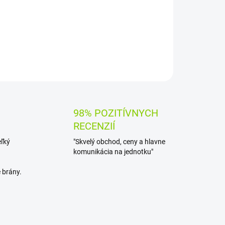
snému a prachotesnému prevedeniu v súlade s
OPÝTAŤ SA
STRÁŽIŤ
98% POZITÍVNYCH
RECENZIÍ
eľký
"Skvelý obchod, ceny a hlavne
komunikácia na jednotku"
 brány.