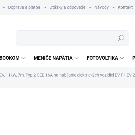
Doprava a platba
Otázky a odpovede
Návody
Kontakt
Hľadať
TEBOOKOM
MENIČE NAPÄTIA
FOTOVOLTIKA
V, 11kW, 7m, Typ 2 CEE 16A na nabíjanie elektrických vozidiel EV PHEV 
€1 230
€637,
ZADARMO
€518,65 bez DPH
Jednotková
1-3 PRAC.DNÍ
cena:
MOŽNOSTI DORUČENIA