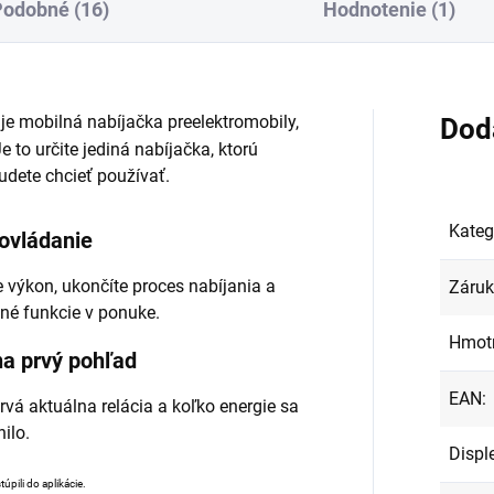
Podobné (16)
Hodnotenie (1)
 je mobilná nabíjačka preelektromobily,
Dod
to určite jediná nabíjačka, ktorú
udete chcieť používať.
Kateg
 ovládanie
e výkon, ukončíte proces nabíjania a
Záru
tné funkcie v ponuke.
Hmot
na prvý pohľad
EAN
:
trvá aktuálna relácia a koľko energie sa
nilo.
Disple
túpili do aplikácie.