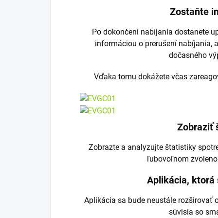
Zostaňte i
Po dokončení nabíjania dostanete up
informáciou o prerušení nabíjania,
dočasného vý
Vďaka tomu dokážete včas zareagova
Zobraziť 
Zobrazte a analyzujte štatistiky spot
ľubovoľnom zvolen
Aplikácia, ktorá
Aplikácia sa bude neustále rozširovať o
súvisia so sm