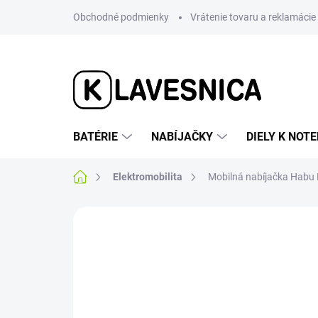
Prejsť
Obchodné podmienky
Vrátenie tovaru a reklamácie
na
obsah
BATÉRIE
NABÍJAČKY
DIELY K NO
Domov
Elektromobilita
Mobilná nabíjačka Habu E
1 hodnotenie
Podrobnosti hodnotenia