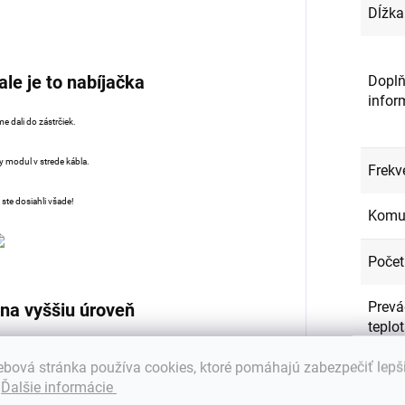
Dĺžka
ale je to nabíjačka
Doplň
infor
e dali do zástrčiek.
 modul v strede kábla.
Frekv
 ste dosiahli všade!
Komu
Počet
Prevá
 na vyššiu úroveň
teplo
í veľkú nástennú nabíjačku v garáži a
bová stránka používa cookies, ktoré pomáhajú zabezpečiť lepš
oma alebo kdekoľvek, kde nájdete zdroj
Stupe
.
Ďalšie informácie
gie.