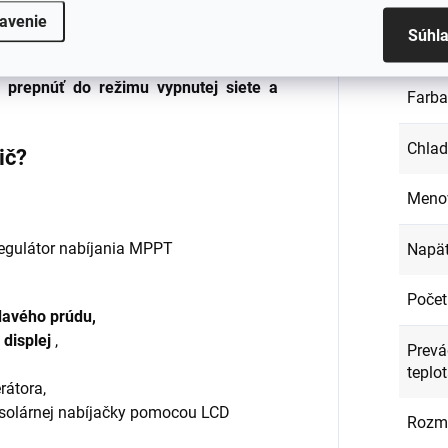
a ako aktuálna potreba,
prebytočný prúd
avenie
Súhl
AGM, GEL batérií alebo na skladovanie
Disple
ergie na neskoršie použitie, napr
.
 prepnúť do režimu vypnutej siete a
Farba
Chlad
ič?
Menov
regulátor nabíjania MPPT
Napät
Počet
davého prúdu,
displej
,
Prevá
teplo
rátora,
/solárnej nabíjačky pomocou LCD
Rozm