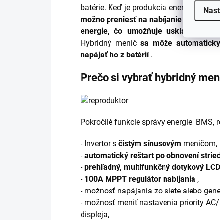
batérie. Keď je produkcia energie väčši
Nast
možno preniesť na nabíjanie LiFePO4, 
energie, čo umožňuje uskladnenie en
Hybridný menič
sa môže automaticky
napájať ho z batérií
.
Prečo si vybrať hybridný men
Pokročilé funkcie správy energie: BMS, 
- Invertor s
čistým sínusovým
meničom,
-
automatický reštart po obnovení strie
-
prehľadný, multifunkčný dotykový LCD 
-
100A MPPT regulátor nabíjania
,
- možnosť napájania zo siete alebo gene
- možnosť meniť nastavenia priority AC
displeja,