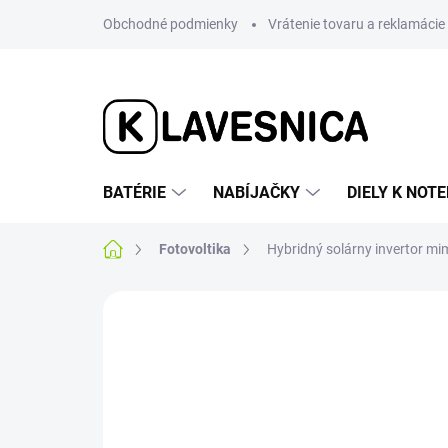
Prejsť
Obchodné podmienky
Vrátenie tovaru a reklamácie
na
obsah
BATÉRIE
NABÍJAČKY
DIELY K NO
Domov
Fotovoltika
Hybridný solárny invertor mim
1 hodnotenie
Podrobnosti hodnotenia