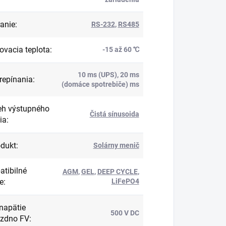
anie
:
RS-232
,
RS485
ovacia teplota
:
-15 až 60 ℃
10 ms (UPS), 20 ms
repínania
:
(domáce spotrebiče) ms
eh výstupného
Čistá sínusoida
ia
:
dukt
:
Solárny menič
tibilné
AGM
,
GEL
,
DEEP CYCLE
,
e
:
LiFePO4
napätie
500 V DC
zdno FV
: