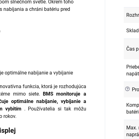
labom slnečnom svetle. Okrem toho
s nabíjania a chráni batériu pred
Rozhr
)
Sklad
Čas p
Prieb
e optimálne nabíjanie a vybíjanie
napät
novatívna funkcia, ktorá je rozhodujúca
?
Pro
ystéme mimo siete.
BMS monitoruje a
uje optimálne nabíjanie, vybíjanie a
Kompa
m vybitím
. Používatelia si tak môžu
batéri
o rokov.
Max. 
isplej
naprá