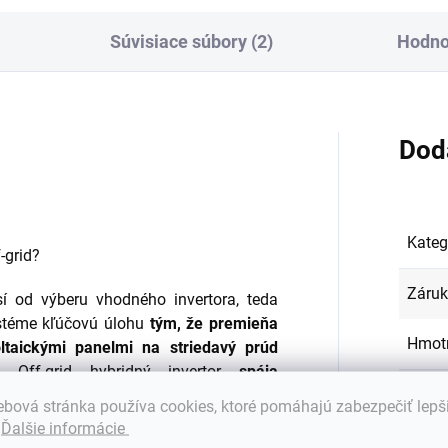
Súvisiace súbory (2)
Hodno
Dod
Kateg
-grid?
Záru
isí od výberu vhodného invertora, teda
ystéme kľúčovú úlohu
tým, že premieňa
Hmot
ltaickými panelmi na striedavý prúd
Off-grid hybridný invertor
spája
EAN
:
ie a elektrickú sieť
.
bová stránka používa cookies, ktoré pomáhajú zabezpečiť lepš
.
Ďalšie informácie
na napájanie prijímačov a nabíjanie
Ďalši