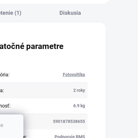
tenie (1)
Diskusia
atočné parametre
ória
:
Fotovoltika
ka
:
2 roky
nosť
:
6.9 kg
5901878538655
ie
e informácie
:
Podporuje BMS