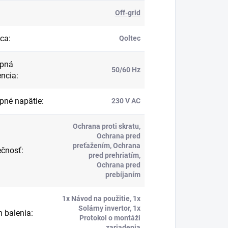
Off-grid
bca
:
Qoltec
upná
50/60 Hz
encia
:
pné napätie
:
230 V AC
Ochrana proti skratu,
Ochrana pred
preťažením, Ochrana
ečnosť
:
pred prehriatím,
Ochrana pred
prebíjaním
1x Návod na použitie, 1x
Solárny invertor, 1x
 balenia
:
Protokol o montáži
zariadenia