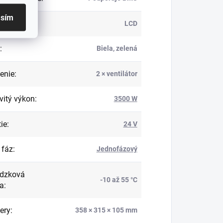
asím
j
:
LCD
:
Biela, zelená
enie
:
2 × ventilátor
itý výkon
:
3500 W
ie
:
24 V
 fáz
:
Jednofázový
dzková
-10 až 55 °C
ta
:
ery
:
358 × 315 × 105 mm