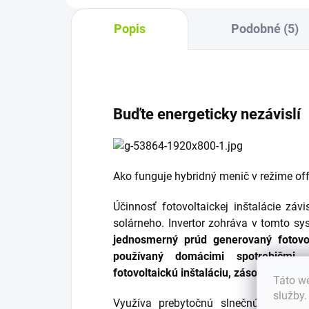
Popis
Podobné (5)
Buďte energeticky nezávislí
Ako funguje hybridný menič v režime off
Účinnosť fotovoltaickej inštalácie záv
solárneho. Invertor zohráva v tomto s
jednosmerný prúd generovaný fotovo
používaný domácimi spotrebičmi
. 
fotovoltaickú inštaláciu, zásobník energ
Táto we
služby
Využíva prebytočnú slnečnú energiu 