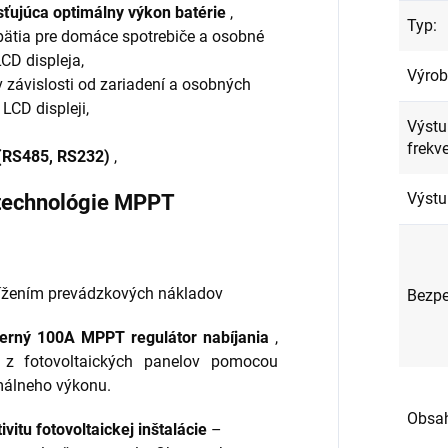
isťujúca optimálny výkon batérie
,
Typ
:
pätia pre domáce spotrebiče a osobné
CD displeja,
Výro
 v závislosti od zariadení a osobných
LCD displeji,
Výst
frekv
(RS485, RS232)
,
Výstu
 technológie MPPT
nížením prevádzkových nákladov
Bezp
oderný 100A MPPT regulátor nabíjania
,
 z fotovoltaických panelov pomocou
málneho výkonu.
Obsah
vitu fotovoltaickej inštalácie
–