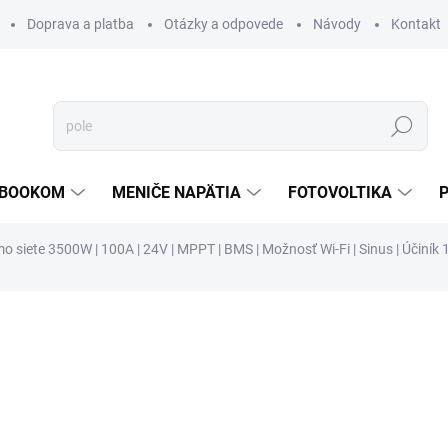
Doprava a platba
Otázky a odpovede
Návody
Kontakt
Hľadať
TEBOOKOM
MENIČE NAPÄTIA
FOTOVOLTIKA
o siete 3500W | 100A | 24V | MPPT | BMS | Možnosť Wi-Fi | Sinus | Účiník 
€492
€289,60
€235,45 bez DPH
Jednotková
SKLADOM
cena:
MOŽNOSTI DORUČENIA