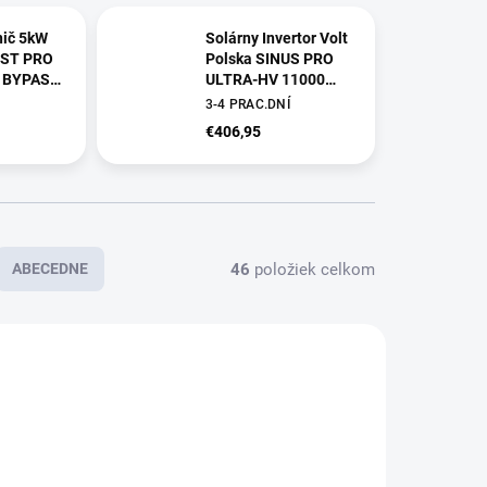
nič 5kW
Solárny Invertor Volt
ST PRO
Polska SINUS PRO
S BYPASS
ULTRA-HV 11000
-500VDC)
48/230V
3-4 PRAC.DNÍ
(5200/11000W) +
€406,95
100A MPPT (450V)
OFF-GRID
46
položiek celkom
ABECEDNE
INKA