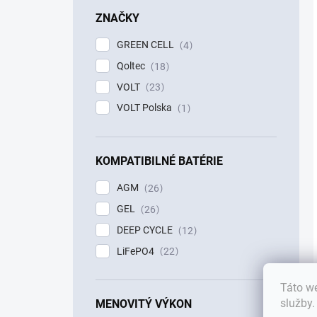
ZNAČKY
GREEN CELL
4
Qoltec
18
VOLT
23
VOLT Polska
1
KOMPATIBILNÉ BATÉRIE
AGM
26
GEL
26
DEEP CYCLE
12
LiFePO4
22
Táto we
služby
MENOVITÝ VÝKON