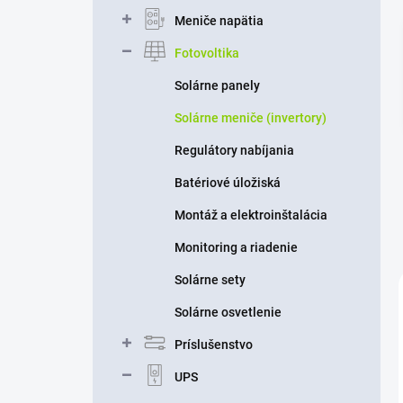
n
Meniče napätia
e
l
Fotovoltika
Solárne panely
Solárne meniče (invertory)
Regulátory nabíjania
Batériové úložiská
Montáž a elektroinštalácia
Monitoring a riadenie
Solárne sety
Solárne osvetlenie
Príslušenstvo
UPS