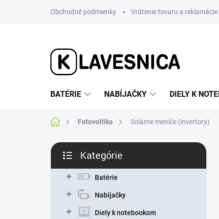
Prejsť
Obchodné podmienky
Vrátenie tovaru a reklamácie
na
obsah
BATÉRIE
NABÍJAČKY
DIELY K NO
Domov
Fotovoltika
Solárne meniče (invertory)
B
Kategórie
o
Preskočiť
č
kategórie
n
Batérie
ý
Nabíjačky
p
a
Diely k notebookom