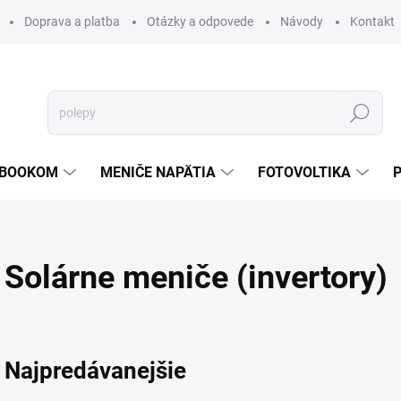
Doprava a platba
Otázky a odpovede
Návody
Kontakt
Hľadať
TEBOOKOM
MENIČE NAPÄTIA
FOTOVOLTIKA
Solárne meniče (invertory)
Najpredávanejšie