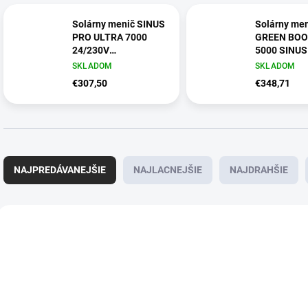
Solárny menič SINUS
Solárny me
PRO ULTRA 7000
GREEN BOO
24/230V
5000 SINU
(3500/7000W) | 100A
MPPT (160
SKLADOM
SKLADOM
MPPT (30-500V) +
€307,50
€348,71
WiFi
R
a
NAJPREDÁVANEJŠIE
NAJLACNEJŠIE
NAJDRAHŠIE
d
e
n
V
i
ý
AKCIA
NOV
e
p
p
i
r
s
o
p
d
r