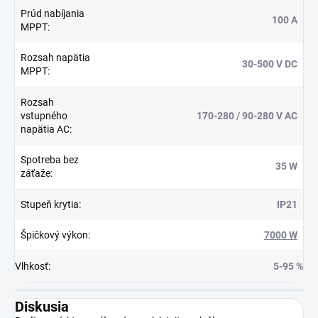
Prúd nabíjania
100 A
MPPT
:
Rozsah napätia
30-500 V DC
MPPT
:
Rozsah
vstupného
170-280 / 90-280 V AC
napätia AC
:
Spotreba bez
35 W
záťaže
:
Stupeň krytia
:
IP21
Špičkový výkon
:
7000 W
Vlhkosť
:
5-95 %
Diskusia