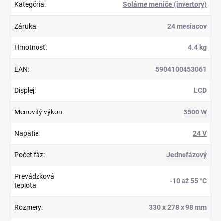
Kategória
:
Solárne meniče (invertory)
Záruka
:
24 mesiacov
Hmotnosť
:
4.4 kg
EAN
:
5904100453061
Displej
:
LCD
Menovitý výkon
:
3500 W
Napätie
:
24 V
Počet fáz
:
Jednofázový
Prevádzková
-10 až 55 °C
teplota
:
Rozmery
:
330 x 278 x 98 mm