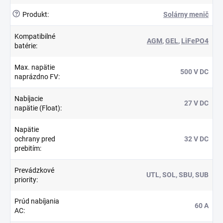
?
Produkt
:
Solárny menič
Kompatibilné
AGM
,
GEL
,
LiFePO4
batérie
:
Max. napätie
500 V DC
naprázdno FV
:
Nabíjacie
27 V DC
napätie (Float)
:
Napätie
ochrany pred
32 V DC
prebitím
:
Prevádzkové
UTL, SOL, SBU, SUB
priority
:
Prúd nabíjania
60 A
AC
: