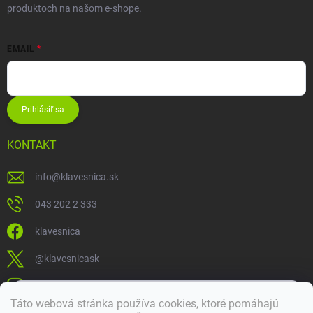
produktoch na našom e-shope.
EMAIL
Prihlásiť sa
KONTAKT
info
@
klavesnica.sk
043 202 2 333
klavesnica
@klavesnicask
klavesnica_sk
×
Táto webová stránka používa cookies, ktoré pomáhajú
Dobrý deň! 👋 Pomôžem vám nájsť správny diel. Napíšte mi.