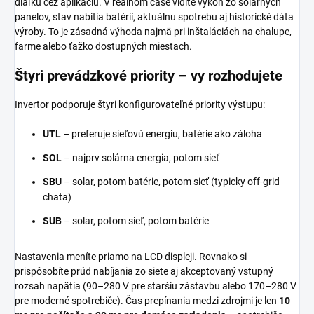
diaľku cez aplikáciu. V reálnom čase vidíte výkon zo solárnych
panelov, stav nabitia batérií, aktuálnu spotrebu aj historické dáta
výroby. To je zásadná výhoda najmä pri inštaláciách na chalupe,
farme alebo ťažko dostupných miestach.
Štyri prevádzkové priority – vy rozhodujete
Invertor podporuje štyri konfigurovateľné priority výstupu:
UTL
– preferuje sieťovú energiu, batérie ako záloha
SOL
– najprv solárna energia, potom sieť
SBU
– solar, potom batérie, potom sieť (typicky off-grid
chata)
SUB
– solar, potom sieť, potom batérie
Nastavenia meníte priamo na LCD displeji. Rovnako si
prispôsobíte prúd nabíjania zo siete aj akceptovaný vstupný
rozsah napätia (90–280 V pre staršiu zástavbu alebo 170–280 V
pre moderné spotrebiče). Čas prepínania medzi zdrojmi je len
10