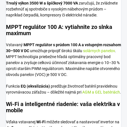
Trvalý výkon 3500 W a špičkový 7000 VA
zaručujú, že zvládnete
rozbehnúť aj spotrebiče s vysokým nábehovým prúdom –
napríklad čerpadlá, kompresory či elektrické náradie.
MPPT regulátor 100 A: vytiahnite zo slnka
maximum
Vstavaný
MPPT regulátor s prúdom 100 A a vstupným rozsahom
30–500 V DC
umožňuje pripojiť širokú škálu
solárnych panelov
.
MPPT technológia priebežne hľadá optimálny pracovný bod
panelov a zvyšuje celkovú účinnosť získavania energie o 10–30 %
oproti starším PWM regulátorom. Maximálne napätie otvoreného
obvodu panelov (VOC) je 500 V DC.
Funkcia
EQ (ekvalizácia)
predlžuje životnosť batérií pravidelnou
vyrovnávacou záťažou – dôležité najmä pri
AGM a GEL batériách
.
Wi-Fi a inteligentné riadenie: vaša elektrika v
mobile
Vďaka vstavanej
Wi-Fi
môžete sledovať a nastavovať invertor na