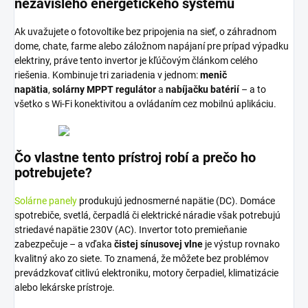
nezávislého energetického systému
Ak uvažujete o fotovoltike bez pripojenia na sieť, o záhradnom
dome, chate, farme alebo záložnom napájaní pre prípad výpadku
elektriny, práve tento invertor je kľúčovým článkom celého
riešenia. Kombinuje tri zariadenia v jednom:
menič
napätia
,
solárny MPPT regulátor
a
nabíjačku batérií
– a to
všetko s Wi-Fi konektivitou a ovládaním cez mobilnú aplikáciu.
Čo vlastne tento prístroj robí a prečo ho
potrebujete?
Solárne panely
produkujú jednosmerné napätie (DC). Domáce
spotrebiče, svetlá, čerpadlá či elektrické náradie však potrebujú
striedavé napätie 230V (AC). Invertor toto premieňanie
zabezpečuje – a vďaka
čistej sínusovej vlne
je výstup rovnako
kvalitný ako zo siete. To znamená, že môžete bez problémov
prevádzkovať citlivú elektroniku, motory čerpadiel, klimatizácie
alebo lekárske prístroje.