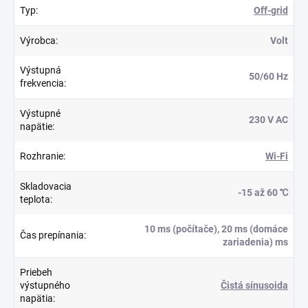
Typ
:
Off-grid
Výrobca
:
Volt
Výstupná
50/60 Hz
frekvencia
:
Výstupné
230 V AC
napätie
:
Rozhranie
:
Wi-Fi
Skladovacia
-15 až 60 ℃
teplota
:
10 ms (počítače), 20 ms (domáce
Čas prepínania
:
zariadenia) ms
Priebeh
výstupného
Čistá sínusoida
napätia
: