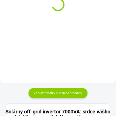
€55,35
€35,10 bez DPH
€45 bez DPH
Do košíka
Do košíka
Konzoly potrebné pre správne
chladenie solárneho panelu
Solárny regulátor nabíjania
namontované na rovnom
určený na riadenie procesu
povrchu.
nabíjania batérie vo
fotovoltaických...
Zobraziť všetky súvisiace produkty
Solárny off-grid invertor 7000VA: srdce vášho