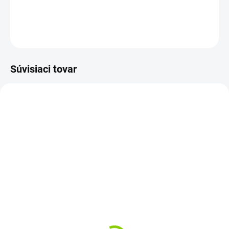
DETAILNÉ INFORMÁCIE
OPÝTAŤ SA
STRÁŽIŤ
Súvisiaci tovar
AKCIA
SKLADOM
SKLADOM
Solárny regulátor MPPT
Montážna sada rámikov
nabíjania s teplotným
- rohové držiaky pre
senzorom 20A | LCD | 2 x
solárne panely
USB
€43,17