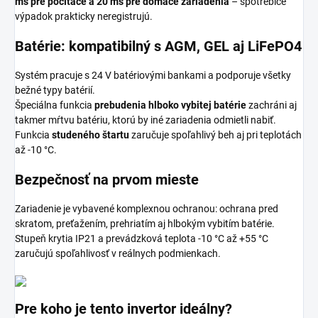
ms pre počítače a 20 ms pre domáce zariadenia
– spotrebiče
výpadok prakticky neregistrujú.
Batérie: kompatibilný s AGM, GEL aj LiFePO4
Systém pracuje s 24 V batériovými bankami a podporuje všetky
bežné typy batérií.
Špeciálna funkcia
prebudenia hlboko vybitej batérie
zachráni aj
takmer mŕtvu batériu, ktorú by iné zariadenia odmietli nabiť.
Funkcia
studeného štartu
zaručuje spoľahlivý beh aj pri teplotách
až -10 °C.
Bezpečnosť na prvom mieste
Zariadenie je vybavené komplexnou ochranou: ochrana pred
skratom, preťažením, prehriatím aj hlbokým vybitím batérie.
Stupeň krytia IP21 a prevádzková teplota -10 °C až +55 °C
zaručujú spoľahlivosť v reálnych podmienkach.
Pre koho je tento invertor ideálny?