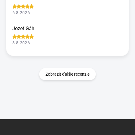
6.8.2026
Jozef Gáhi
3.8.2026
Zobraziť ďalšie recenzie
Z
á