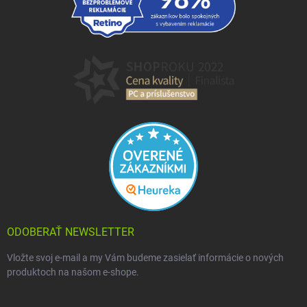
ODOBERAŤ NEWSLETTER
Vložte svoj e-mail a my Vám budeme zasielať informácie o nových
produktoch na našom e-shope.