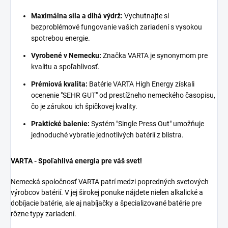
Maximálna sila a dlhá výdrž:
Vychutnajte si
bezproblémové fungovanie vašich zariadení s vysokou
spotrebou energie.
Vyrobené v Nemecku:
Značka VARTA je synonymom pre
kvalitu a spoľahlivosť.
Prémiová kvalita:
Batérie VARTA High Energy získali
ocenenie "SEHR GUT" od prestížneho nemeckého časopisu,
čo je zárukou ich špičkovej kvality.
Praktické balenie:
Systém "Single Press Out" umožňuje
jednoduché vybratie jednotlivých batérií z blistra.
VARTA - Spoľahlivá energia pre váš svet!
Nemecká spoločnosť VARTA patrí medzi popredných svetových
výrobcov batérií. V jej širokej ponuke nájdete nielen alkalické a
dobíjacie batérie, ale aj nabíjačky a špecializované batérie pre
rôzne typy zariadení.