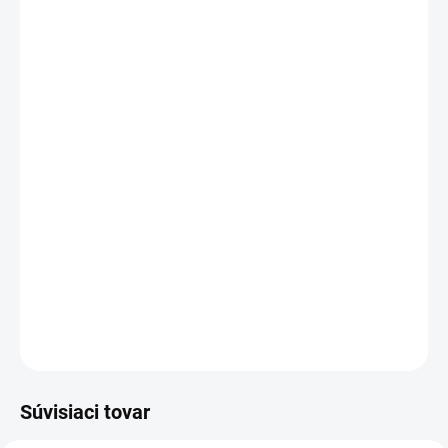
MOŽNOSTI
DORUČENIA
−
+
Pridať do košíka
Maximálna sila a dlhá výdrž:
VARTA MAX POWER pre vaše
zariadenia s vysokou spotrebou.
Vyrobené v Nemecku:
Záruka kvality a spoľahlivosti od
overeného výrobcu.
Praktické balenie:
Jednoduché vyberanie batérií vďaka
systému "Single Press Out".
DETAILNÉ INFORMÁCIE
OPÝTAŤ SA
STRÁŽIŤ
Súvisiaci tovar