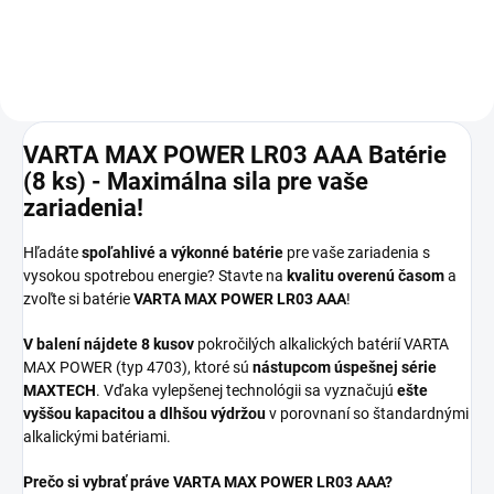
VARTA MAX POWER LR03 AAA Batérie
(8 ks) - Maximálna sila pre vaše
zariadenia!
Hľadáte
spoľahlivé a výkonné batérie
pre vaše zariadenia s
vysokou spotrebou energie? Stavte na
kvalitu overenú časom
a
zvoľte si batérie
VARTA MAX POWER LR03 AAA
!
V balení nájdete 8 kusov
pokročilých alkalických batérií VARTA
MAX POWER (typ 4703), ktoré sú
nástupcom úspešnej série
MAXTECH
. Vďaka vylepšenej technológii sa vyznačujú
ešte
vyššou kapacitou a dlhšou výdržou
v porovnaní so štandardnými
alkalickými batériami.
Prečo si vybrať práve VARTA MAX POWER LR03 AAA?