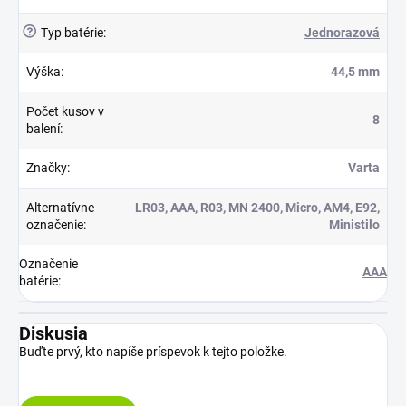
?
Typ batérie
:
Jednorazová
Výška
:
44,5 mm
Počet kusov v
8
balení
:
Značky
:
Varta
Alternatívne
LR03, AAA, R03, MN 2400, Micro, AM4, E92,
označenie
:
Ministilo
Označenie
AAA
batérie
:
Diskusia
Buďte prvý, kto napíše príspevok k tejto položke.