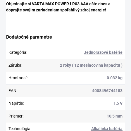
Objednajte si VARTA MAX POWER LR03 AAA ešte dnes a
doprajte svojim zariadeniam spoľahlivý zdroj energie!
Dodatočné parametre
Kategória
:
Jednorazové batérie
Záruka
:
2 roky ( 12 mesiacov na kapacitu )
Hmotnosť
:
0.032 kg
EAN
:
4008496744183
Napätie
:
1,5 V
Priemer
:
10,5 mm
Technológia
:
Alkalická batéria