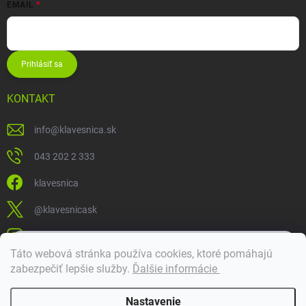
EMAIL
Prihlásiť sa
KONTAKT
info
@
klavesnica.sk
043 202 2 333
klavesnica
@klavesnicask
klavesnica_sk
×
Táto webová stránka používa cookies, ktoré pomáhajú
Dobrý deň! 👋 Pomôžem vám nájsť správny diel. Napíšte mi.
zabezpečiť lepšie služby
.
Ďalšie informácie
Doprava a platba
Nastavenie