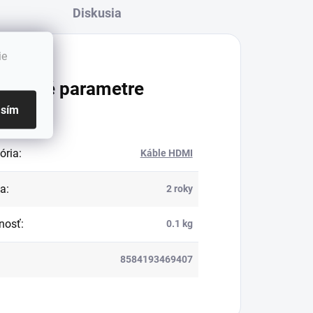
Diskusia
ie
atočné parametre
asím
ória
:
Káble HDMI
ka
:
2 roky
nosť
:
0.1 kg
8584193469407