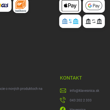
KONTAKT
ácie o nových produktoch na
info
@
klavesnica.sk
043 202 2 333
klavesnica