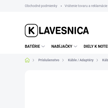
Prejsť
Obchodné podmienky
Vrátenie tovaru a reklamácie
na
obsah
BATÉRIE
NABÍJAČKY
DIELY K NO
Domov
Príslušenstvo
Káble / Adaptéry
Káb
Neohodnotené
Podrobnosti hodnotenia
TIP