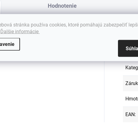
Hodnotenie
bová stránka používa cookies, ktoré pomáhajú zabezpečiť lepš
.
Ďalšie informácie
Dod
avenie
Súhl
Kateg
Záru
Hmot
EAN
: