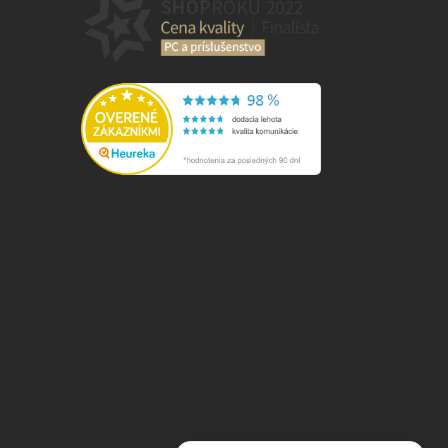
⬇
AI asistent · online