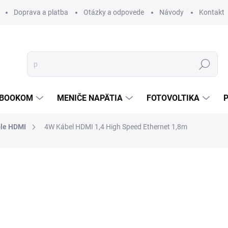
Doprava a platba
Otázky a odpovede
Návody
Kontakt
Hľadať
TEBOOKOM
MENIČE NAPÄTIA
FOTOVOLTIKA
le HDMI
4W Kábel HDMI 1,4 High Speed Ethernet 1,8m
€4,92
€3,57
/ ks
€2,90 bez DPH
Jednotková
DO 7 PRAC. DNÍ