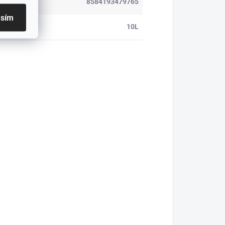
8584193479765
asím
m nádoby
:
10L