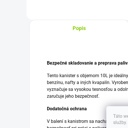
Popis
Bezpečné skladovanie a preprava paliv
Tento kanister s objemom 10L je ideáln
benzínu, nafty a iných kvapalín. Vyroben
vyznačuje sa vysokou tesnosťou a odol
zaručuje jeho bezpečnosť.
Dodatočná ochrana
Táto we
V balení s kanistrom sa nachádza aj oc
služby