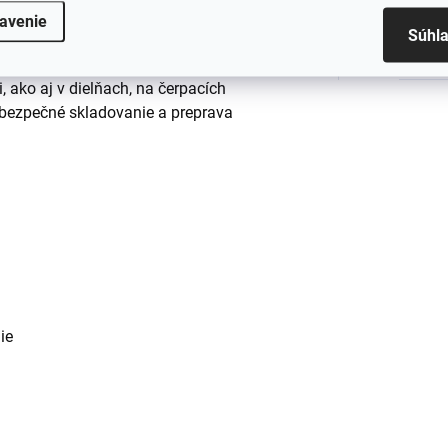
EAN
:
avenie
Súhl
Obje
 ako aj v dielňach, na čerpacích
 bezpečné skladovanie a preprava
ie