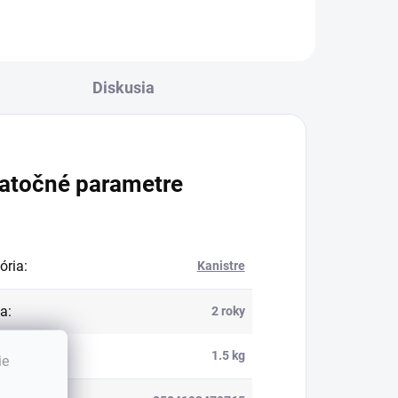
Diskusia
atočné parametre
ória
:
Kanistre
ka
:
2 roky
nosť
:
1.5 kg
ie