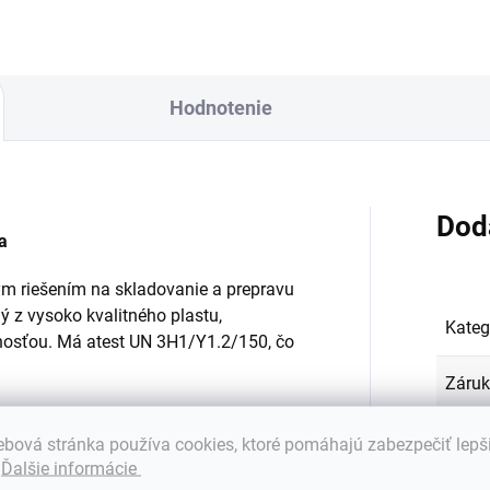
Hodnotenie
Dod
a
ym riešením na skladovanie a prepravu
ý z vysoko kvalitného plastu,
Kateg
nosťou. Má atest UN 3H1/Y1.2/150, čo
Záru
Hmot
bová stránka používa cookies, ktoré pomáhajú zabezpečiť lepš
hranná vesta, ktorá vám zabezpečí
.
Ďalšie informácie