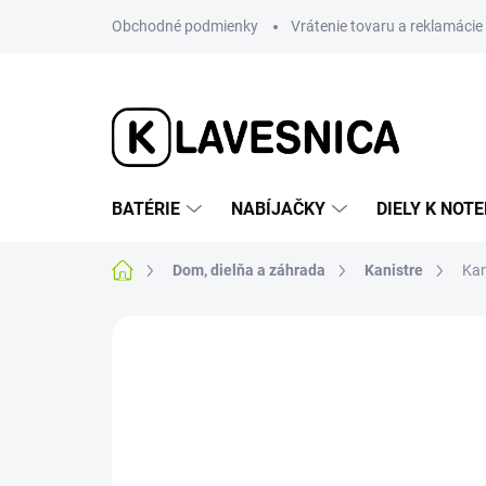
Prejsť
Obchodné podmienky
Vrátenie tovaru a reklamácie
na
obsah
BATÉRIE
NABÍJAČKY
DIELY K NO
Domov
Dom, dielňa a záhrada
Kanistre
Kan
Neohodnotené
Podrobnosti hodnotenia
AKCIA