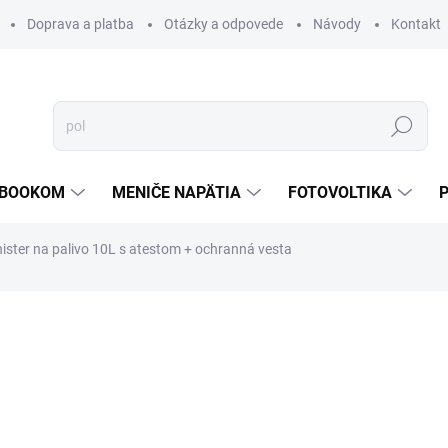
Doprava a platba
Otázky a odpovede
Návody
Kontakt
Hľadať
TEBOOKOM
MENIČE NAPÄTIA
FOTOVOLTIKA
ister na palivo 10L s atestom + ochranná vesta
€13,53
€9,23
/ 
€7,50 bez DPH
Jednotková
VYPREDANÉ