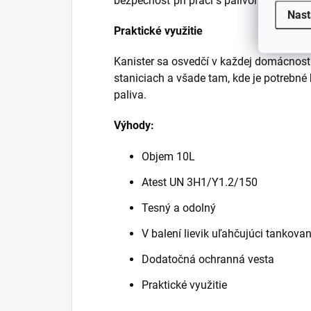
bezpečnosť pri práci s palivom.
Nast
Praktické využitie
Kanister sa osvedčí v každej domácnosti,
staniciach a všade tam, kde je potrebné
paliva.
Výhody:
Objem 10L
Atest UN 3H1/Y1.2/150
Tesný a odolný
V balení lievik uľahčujúci tankovan
Dodatočná ochranná vesta
Praktické využitie