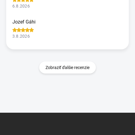
6.8.2026
Jozef Gáhi
3.8.2026
Zobraziť ďalšie recenzie
Z
á
p