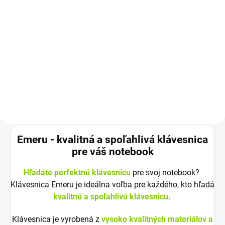
polepy zdarma
€19 bez DPH
Do košíka
Rozloženie kláves: QWERTY US +
ZDARMA - SK/CZ polepy na
klávesnicu Vyrobené najväčšími...
Emeru - k
valitná a spoľahlivá klávesnica
pre váš notebook
Hľadáte perfektnú klávesnicu
pre svoj notebook?
Klávesnica Emeru je ideálna voľba pre každého, kto hľadá
kvalitnú a spoľahlivú klávesnicu
.
Klávesnica je vyrobená z
vysoko kvalitných materiálov a