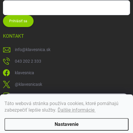
Prihlásiť sa
KONTAKT
info
@
klavesnica.sk
043 202 2 333
klavesnica
@klavesnicask
klavesnica_sk
×
Táto webová stránka používa cookies, ktoré pomáhajú
Dobrý deň! 👋 Pomôžem vám nájsť správny diel. Napíšte mi.
zabezpečiť lepšie služby
.
Ďalšie informácie
Doprava a platba
Nastavenie