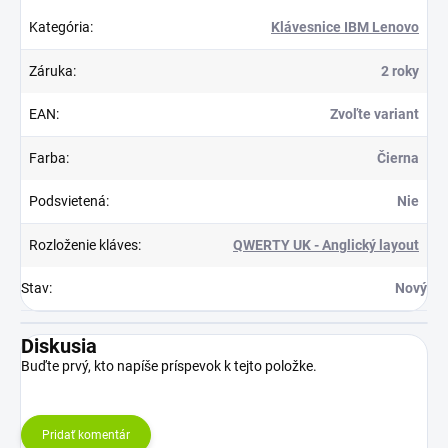
Kategória
:
Klávesnice IBM Lenovo
Záruka
:
2 roky
EAN
:
Zvoľte variant
Farba
:
Čierna
Podsvietená
:
Nie
Rozloženie kláves
:
QWERTY UK - Anglický layout
Stav
:
Nový
Diskusia
Buďte prvý, kto napíše príspevok k tejto položke.
Pridať komentár