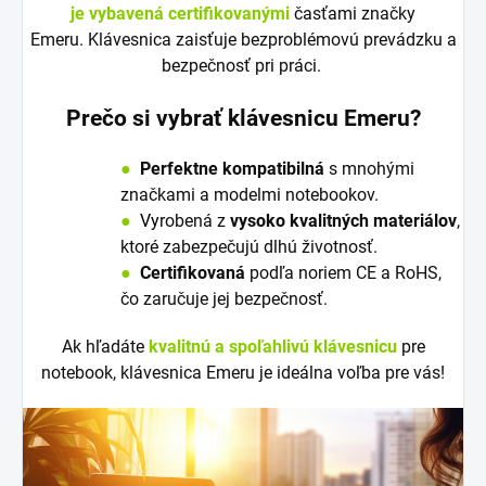
je vybavená certifikovanými
časťami značky
Emeru. Klávesnica zaisťuje bezproblémovú prevádzku a
bezpečnosť pri práci.
Prečo si vybrať klávesnicu Emeru?
●
Perfektne kompatibilná
s mnohými
značkami a modelmi notebookov.
●
V
y
robená z
vysoko kvalitných materiálov
,
ktoré zabezpečujú dlhú životnosť.
●
Certifikovaná
podľa noriem CE a RoHS,
čo zaručuje jej bezpečnosť.
Ak hľadáte
kvalitnú a spoľahlivú klávesnicu
pre
notebook, klávesnica Emeru je ideálna voľba pre vás!