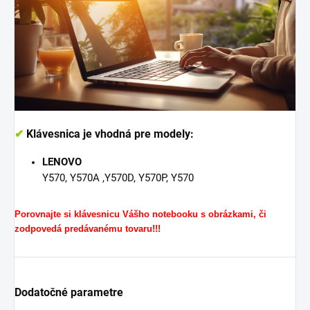
✔
Klávesnica je vhodná pre modely:
LENOVO
Y570, Y570A ,Y570D, Y570P, Y570
Porovnajte si klávesnicu Vášho notebooku s obrázkami, či
zodpovedá predávanému tovaru!!!
Dodatočné parametre