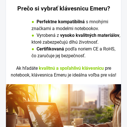
Prečo si vybrať klávesnicu Emeru?
●
Perfektne kompatibilná
s mnohými
značkami a modelmi notebookov.
●
V
y
robená z
vysoko kvalitných materiálov
,
ktoré zabezpečujú dlhú životnosť.
●
Certifikovaná
podľa noriem CE a RoHS,
čo zaručuje jej bezpečnosť.
Ak hľadáte
kvalitnú a spoľahlivú klávesnicu
pre
notebook, klávesnica Emeru je ideálna voľba pre vás!