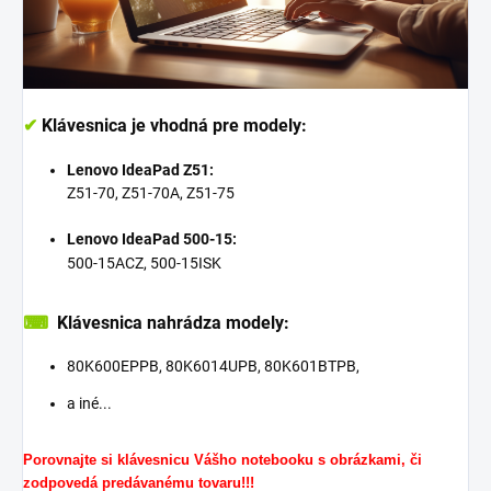
✔
Klávesnica je vhodná pre modely:
Lenovo IdeaPad Z51:
Z51-70, Z51-70A, Z51-75
Lenovo IdeaPad 500-15:
500-15ACZ, 500-15ISK
⌨
Klávesnica nahrádza modely:
80K600EPPB, 80K6014UPB, 80K601BTPB,
a iné...
Porovnajte si klávesnicu Vášho notebooku s obrázkami, či
zodpovedá predávanému tovaru!!!