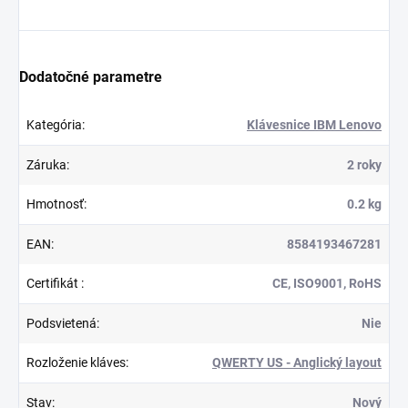
Dodatočné parametre
Kategória
:
Klávesnice IBM Lenovo
Záruka
:
2 roky
Hmotnosť
:
0.2 kg
EAN
:
8584193467281
Certifikát
:
CE, ISO9001, RoHS
Podsvietená
:
Nie
Rozloženie kláves
:
QWERTY US - Anglický layout
Stav
:
Nový