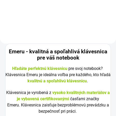
klávesnicu Vyrobené najväčšími...
14,8 V (14,4 V) Záruka: 12
mesiacov Najväčšia kvalita
značky...
Emeru - k
valitná a spoľahlivá klávesnica
pre váš notebook
Hľadáte perfektnú klávesnicu
pre svoj notebook?
Klávesnica Emeru je ideálna voľba pre každého, kto hľadá
kvalitnú a spoľahlivú klávesnicu
.
Klávesnica je vyrobená z
vysoko kvalitných materiálov a
je vybavená certifikovanými
časťami značky
Emeru. Klávesnica zaisťuje bezproblémovú prevádzku a
bezpečnosť pri práci.