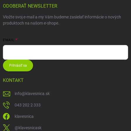
ODOBERAŤ NEWSLETTER
Vložte svoj e-mail a my Vám budeme zasielať informácie o nových
produktoch na našom e-shope.
EMAIL
Prihlásiť sa
KONTAKT
info
@
klavesnica.sk
043 202 2 333
klavesnica
@klavesnicask