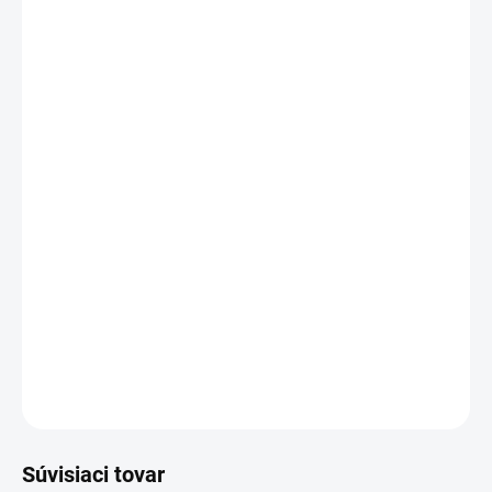
DORUČENIA
Zadarmo od nás dostanete
+ SK/CZ polepy na klávesnicu ,biele
v hodnote €1,46
Rozloženie kláves:
QWERTY US
+
ZDARMA - SK/CZ polepy na klávesnicu
Vyrobené najväčšími výrobcami dielov pre notebooky:
Compal, Sunrex
a
Quanta.
Kvalitné materiály
zaručujú
100% kompatibilitu.
DETAILNÉ INFORMÁCIE
OPÝTAŤ SA
STRÁŽIŤ
Súvisiaci tovar