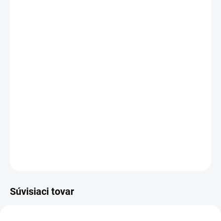
VARIANT
MOŽNOSTI
DORUČENIA
−
+
Pridať do košíka
Vyrobené najväčšími výrobcami dielov pre notebooky:
Compal, Sunrex
a
Quanta.
Kvalitné materiály
zaručujú
100% kompatibilitu.
DETAILNÉ INFORMÁCIE
OPÝTAŤ SA
STRÁŽIŤ
Súvisiaci tovar