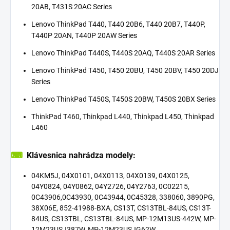
20AB, T431S 20AC Series
Lenovo ThinkPad T440, T440 20B6, T440 20B7, T440P,
T440P 20AN, T440P 20AW Series
Lenovo ThinkPad T440S, T440S 20AQ, T440S 20AR Series
Lenovo ThinkPad T450, T450 20BU, T450 20BV, T450 20DJ
Series
Lenovo ThinkPad T450S, T450S 20BW, T450S 20BX Series
ThinkPad T460, Thinkpad L440, Thinkpad L450, Thinkpad
L460
⌨
Klávesnica nahrádza modely:
04KM5J, 04X0101, 04X0113, 04X0139, 04X0125,
04Y0824, 04Y0862, 04Y2726, 04Y2763, 0C02215,
0C43906,0C43930, 0C43944, 0C45328, 338060, 3890PG,
38X06E, 852-41988-BXA, CS13T, CS13TBL-84US, CS13T-
84US, CS13TBL, CS13TBL-84US, MP-12M13US-442W, MP-
12M23USJ387W, MP-12M23USJG62W,