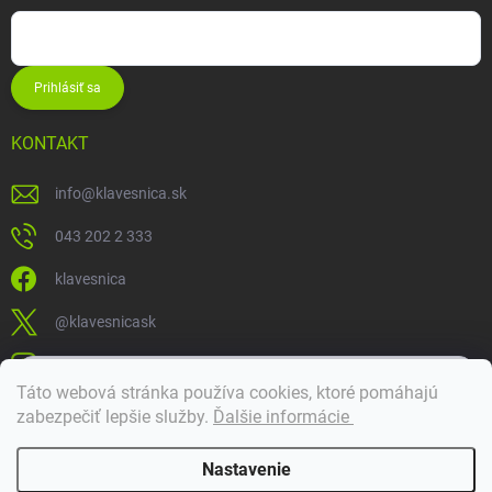
Prihlásiť sa
KONTAKT
info
@
klavesnica.sk
043 202 2 333
klavesnica
@klavesnicask
klavesnica_sk
×
Táto webová stránka používa cookies, ktoré pomáhajú
Dobrý deň! 👋 Pomôžem vám nájsť správny diel. Napíšte mi.
zabezpečiť lepšie služby
.
Ďalšie informácie
Doprava a platba
Nastavenie