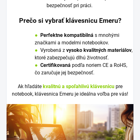
bezpečnosť pri práci.
Prečo si vybrať klávesnicu Emeru?
●
Perfektne kompatibilná
s mnohými
značkami a modelmi notebookov.
●
V
y
robená z
vysoko kvalitných materiálov
,
ktoré zabezpečujú dlhú životnosť.
●
Certifikovaná
podľa noriem CE a RoHS,
čo zaručuje jej bezpečnosť.
Ak hľadáte
kvalitnú a spoľahlivú klávesnicu
pre
notebook, klávesnica Emeru je ideálna voľba pre vás!