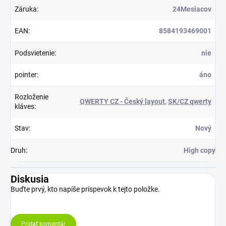
Záruka
:
24Mesiacov
EAN
:
8584193469001
Podsvietenie
:
nie
pointer
:
áno
Rozloženie
QWERTY CZ - Český layout
,
SK/CZ qwerty
kláves
:
Stav
:
Nový
Druh
:
High copy
Diskusia
Buďte prvý, kto napíše príspevok k tejto položke.
Pridať komentár