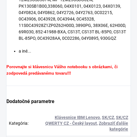
PK130SB1B00,338060, 04X0101, 04X0123, 04X0139,
04Y0824, 04Y0862, 04Y2726, 04Y2763, 0C02215,
0C43906, 0C43928, 0C43944, 0C45328,
11S0C43928Z1ZP0Z62H00D, 3890PG, 38X06E, 62H00D,
69R030, 852-41988-BXA, CS13T, CS13T BL-85P0, CS13T
BL-85PO, 0C43928AA, 0C02286, 04Y0895, 930GQZ
a iné...
Porovnajte si klávesnicu Vášho notebooku s obrázkami, či
zodpovedá predávanému tovaru!!!
Dodatočné parametre
Klávesnice IBM Lenovo
,
SK/CZ
,
SK/CZ
Kategória
:
QWERTY CZ - Český layout
,
Zobraziť ďalšie
kategórie