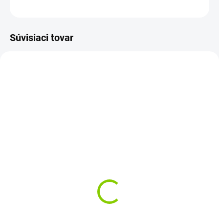
OPÝTAŤ SA
STRÁŽIŤ
Súvisiaci tovar
SKLADOM
SKLADOM
SK/CZ polepy na
SK/CZ polepy na
klávesnicu, zelené
klávesnicu ,biele
€1,46
€1,46
€1,19 bez DPH
€1,19 bez DPH
Do košíka
Do košíka