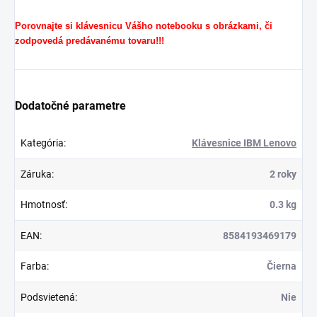
Porovnajte si klávesnicu Vášho notebooku s obrázkami, či
zodpovedá predávanému tovaru!!!
Dodatočné parametre
Kategória
:
Klávesnice IBM Lenovo
Záruka
:
2 roky
Hmotnosť
:
0.3 kg
EAN
:
8584193469179
Farba
:
Čierna
Podsvietená
:
Nie