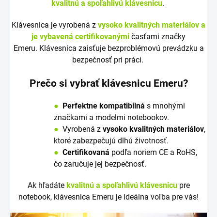
kvalitnú a spoľahlivú klávesnicu
.
Klávesnica je vyrobená z
vysoko kvalitných materiálov a
je vybavená certifikovanými
časťami značky
Emeru. Klávesnica zaisťuje bezproblémovú prevádzku a
bezpečnosť pri práci.
Prečo si vybrať klávesnicu Emeru?
●
Perfektne kompatibilná
s mnohými
značkami a modelmi notebookov.
●
V
y
robená z
vysoko kvalitných materiálov
,
ktoré zabezpečujú dlhú životnosť.
●
Certifikovaná
podľa noriem CE a RoHS,
čo zaručuje jej bezpečnosť.
Ak hľadáte
kvalitnú a spoľahlivú klávesnicu
pre
notebook, klávesnica Emeru je ideálna voľba pre vás!