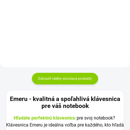
Znaky nanášané sieťotlačou
Odolnosť a dlhú životnosť: Znaky
(veľmi odolná tlač !!) na vysoko
sú
kvalitnú matnú samolepiacu
nanášané sieťotlačou na vysoko
fóliu...
kvalitnú...
Zobraziť všetky súvisiace produkty
Emeru - k
valitná a spoľahlivá klávesnica
pre váš notebook
Hľadáte perfektnú klávesnicu
pre svoj notebook?
Klávesnica Emeru je ideálna voľba pre každého, kto hľadá