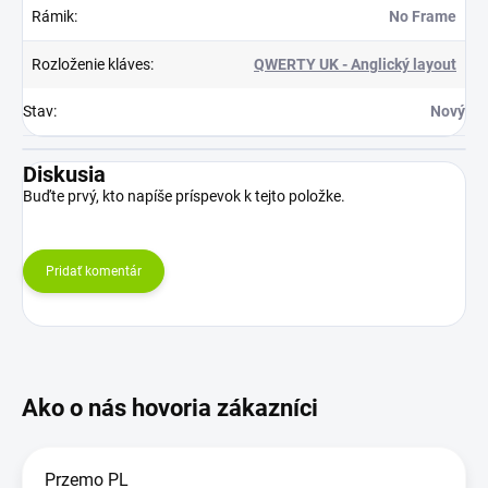
Rámik
:
No Frame
Rozloženie kláves
:
QWERTY UK - Anglický layout
Stav
:
Nový
Diskusia
Buďte prvý, kto napíše príspevok k tejto položke.
Pridať komentár
Przemo PL