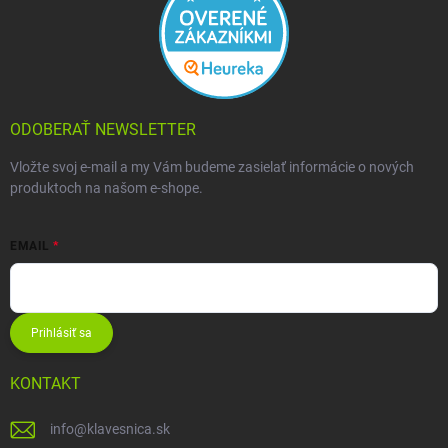
ODOBERAŤ NEWSLETTER
Vložte svoj e-mail a my Vám budeme zasielať informácie o nových
produktoch na našom e-shope.
EMAIL
Prihlásiť sa
KONTAKT
info
@
klavesnica.sk