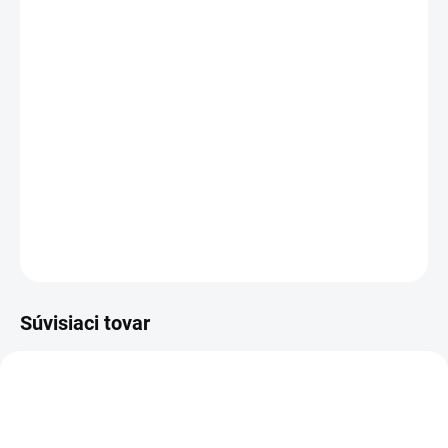
−
+
Pridať do košíka
Rozloženie kláves:
QWERTZ SK/CZ
Vyrobené najväčšími výrobcami dielov pre notebooky:
Compal, Sunrex
a
Quanta.
Kvalitné materiály
zaručujú
100% kompatibilitu.
DETAILNÉ INFORMÁCIE
OPÝTAŤ SA
STRÁŽIŤ
Súvisiaci tovar