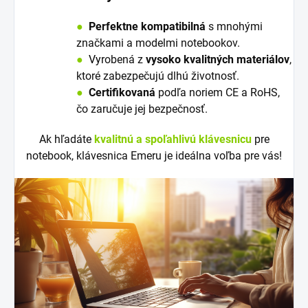
●
Perfektne kompatibilná
s mnohými
značkami a modelmi notebookov.
●
V
y
robená z
vysoko kvalitných materiálov
,
ktoré zabezpečujú dlhú životnosť.
●
Certifikovaná
podľa noriem CE a RoHS,
čo zaručuje jej bezpečnosť.
Ak hľadáte
kvalitnú a spoľahlivú klávesnicu
pre
notebook, klávesnica Emeru je ideálna voľba pre vás!