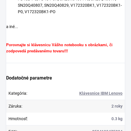
SN20Q40807, SN20Q40829, V172320BK1, V172320BK1-
P0, V172320BK1-PO
a iné...
Porovnajte si klávesnicu Vášho notebooku s obrázkami, či
zodpovedá predávanému tovaru!!!
Dodatočné parametre
Kategória
:
Klávesnice IBM Lenovo
Záruka
:
2 roky
Hmotnosť
:
0.3 kg