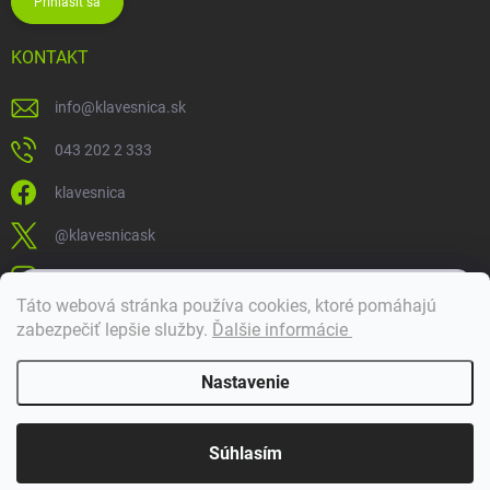
Prihlásiť sa
KONTAKT
info
@
klavesnica.sk
043 202 2 333
klavesnica
@klavesnicask
klavesnica_sk
×
Táto webová stránka používa cookies, ktoré pomáhajú
Dobrý deň! 👋 Pomôžem vám nájsť správny diel. Napíšte mi.
zabezpečiť lepšie služby
.
Ďalšie informácie
Doprava a platba
Nastavenie
Copyright 2026
Klávesnica
. Všetky práva vyhradené.
Súhlasím
Vytvoril Shoptet Premium