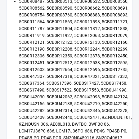
5CB0R08487, 5CB0R08513, 5CB0R08532, 5CB0R08550,
5CB0R08562, 5CB0R08590, 5CB0R08662, 5CB0R08691,
5CB0R08754, 5CB0R08760, 5CB0R08888, 5CB0R08893,
5CB0R11564, 5CB0R11569, 5CB0R11598, 5CB0R11721,
5CB0R11787, 5CB0R11804, 5CB0R11812, 5CB0R11838,
5CB0R11919, 5CB0R11927, 5CB0R12068, 5CB0R12079,
5CB0R12121, 5CB0R12122, 5CB0R12133, 5CB0R12160,
5CB0R12190, 5CB0R12208, 5CB0R12244, 5CB0R12269,
5CB0R12306, 5CB0R12359, 5CB0R12378, 5CB0R12450,
5CB0R12451, 5CB0R12512, 5CB0R12538, 5CB0R12595,
5CB0R12603, 5CB0R12664, 5CB0R12696, 5CB0R12735,
5CB0R47307, 5CB0R47318, 5CB0R47321, 5CB0S17332,
5CB0S17364, 5CB0S17396, 5CB0S17427, 5CB0S17458,
5CB0S17490, 5CB0S17522, 5CB0S17553, 5CB0U41998,
5CB0U42030, 5CB0U42062, 5CB0U42093, 5CB0U42124,
5CB0U42156, 5CB0U42188, 5CB0U42219, 5CB0U42250,
5CB0U42282, 5CB0U42314, 5CB0U42346, 5CB0U42378,
5CB0U42409, 5CB0U42440, 5CB0U42471, 9Z.NDULN.F01,
9Z.NDUSN.306, AE08L010, BWFBC, BWFBC 06,
LCM17J36P0-686, LCM17J36PO-686, PD4S, PD4SB-P0,
PD4SB-PO, PD4S-POR, SN20N0459116, SN20Q40617,