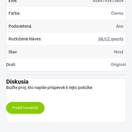
EAN
:
8584193475804
Farba
:
Čierna
Podsvietená
:
Áno
Rozloženie kláves
:
SK/CZ qwerty
Stav
:
Nový
Druh
:
Originál
Diskusia
Buďte prvý, kto napíše príspevok k tejto položke.
Pridať komentár