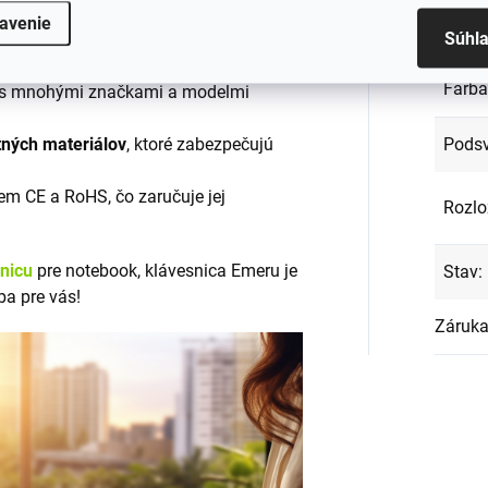
avenie
EAN
:
klávesnicu Emeru?
Súhl
Farba
s mnohými značkami a modelmi
Podsv
tných materiálov
, ktoré zabezpečujú
em CE a RoHS, čo zaručuje jej
Rozlo
snicu
pre notebook, klávesnica Emeru je
Stav
:
ba pre vás!
Záruk