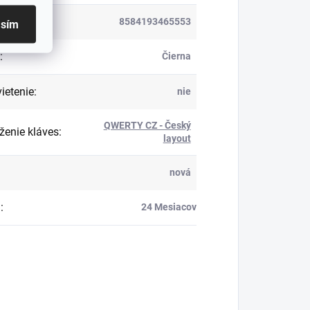
8584193465553
asím
:
Čierna
ietenie
:
nie
QWERTY CZ - Český
ženie kláves
:
layout
nová
a
:
24 Mesiacov