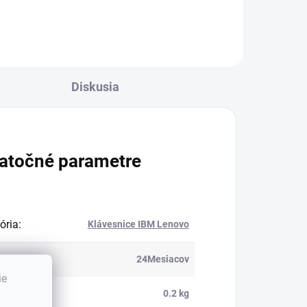
Diskusia
atočné parametre
ória
:
Klávesnice IBM Lenovo
ka
:
24Mesiacov
ie
nosť
:
0.2 kg