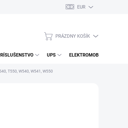
EUR
Podmienky ochrany osobných údajov
Súbory cookies
Rekla
PRÁZDNY KOŠÍK
NÁKUPNÝ
KOŠÍK
PRÍSLUŠENSTVO
UPS
ELEKTROMOBILITA
O
T540, T550, W540, W541, W550
/ ks