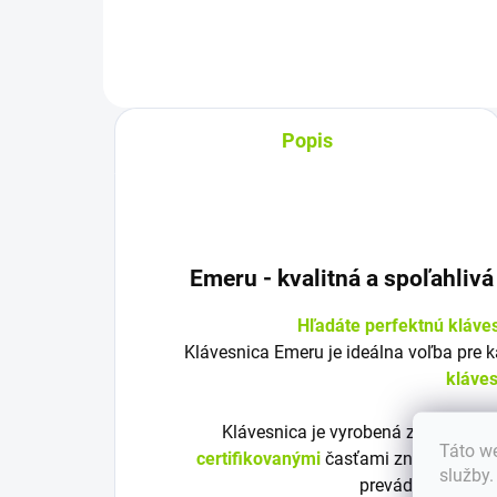
zna
Popis
Emeru - k
valitná a spoľahliv
Hľadáte perfektnú kláve
Klávesnica Emeru je ideálna voľba pre 
kláve
Klávesnica je vyrobená z
vysoko kv
Táto we
certifikovanými
časťami značky Emeru
služby
prevádzku a bezp