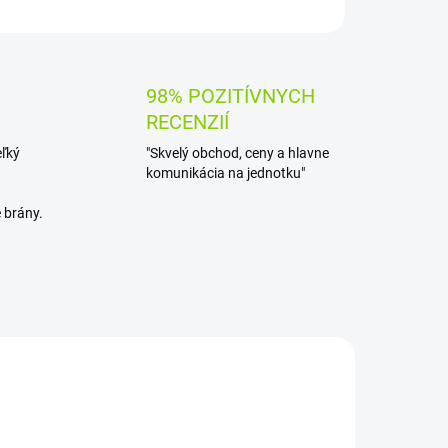
OPÝTAŤ SA
STRÁŽIŤ
98% POZITÍVNYCH
RECENZIÍ
eľký
"Skvelý obchod, ceny a hlavne
komunikácia na jednotku"
 brány.
TIP