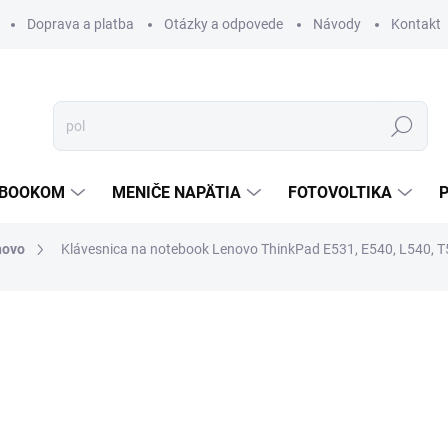
Doprava a platba
Otázky a odpovede
Návody
Kontakt
Hľadať
TEBOOKOM
MENIČE NAPÄTIA
FOTOVOLTIKA
novo
Klávesnica na notebook Lenovo ThinkPad E531, E540, L540, 
€59,04
€36,90
€30 bez DPH
Jednotková
SKLADOM
cena:
MOŽNOSTI DORUČENIA