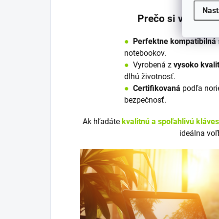
Nast
Prečo si vybrať 
●
Perfektne kompatibilná
notebookov.
●
V
y
robená z
vysoko kvali
dlhú životnosť.
●
Certifikovaná
podľa nori
bezpečnosť.
Ak hľadáte
kvalitnú a spoľahlivú kláve
ideálna voľ