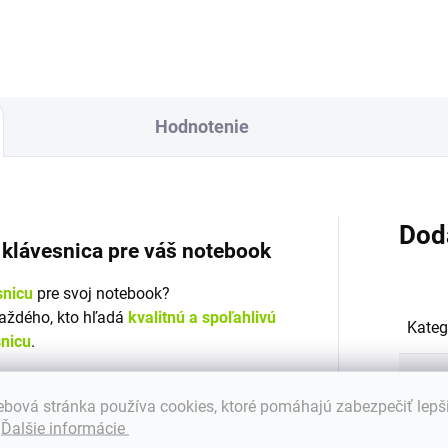
čky Green...
Hodnotenie
Dod
á klávesnica pre váš notebook
snicu
pre svoj notebook?
každého, kto hľadá
kvalitnú a spoľahlivú
Kateg
snicu
.
Záru
alitných materiálov a je vybavená
bová stránka používa cookies, ktoré pomáhajú zabezpečiť lepš
. Klávesnica zaisťuje bezproblémovú
.
Ďalšie informácie
Hmot
ečnosť pri práci.