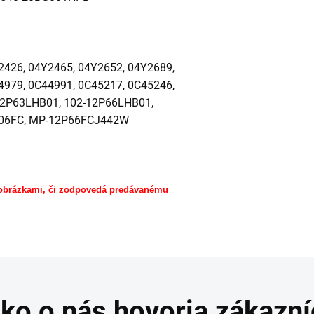
2426, 04Y2465, 04Y2652, 04Y2689,
4979, 0C44991, 0C45217, 0C45246,
12P63LHB01, 102-12P66LHB01,
106FC, MP-12P66FCJ442W
 obrázkami, či zodpovedá predávanému