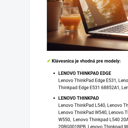
✔
Klávesnica je vhodná pre modely:
LENOVO THINKPAD EDGE
Lenovo ThinkPad Edge E531, Len
Thinkpad Edge E531 68852A1, Le
LENOVO THINKPAD
Lenovo ThinkPad L540, Lenovo Th
Lenovo ThinkPad W540, Lenovo T
W550, Lenovo Thinkpad L540 20
20BG001BPB, Lenovo Thinkpad 