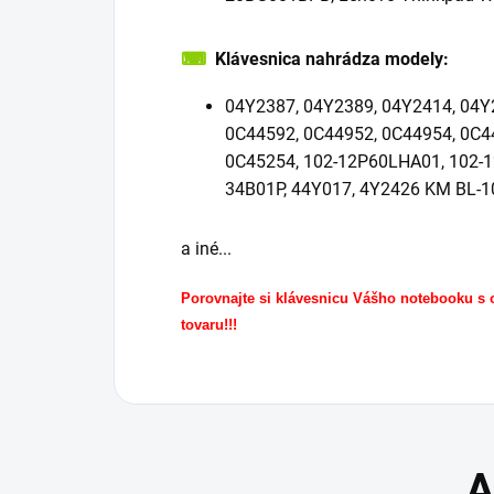
⌨
Klávesnica nahrádza modely:
04Y2387, 04Y2389, 04Y2414, 04Y
0C44592, 0C44952, 0C44954, 0C4
0C45254, 102-12P60LHA01, 102-
34B01P, 44Y017, 4Y2426 KM BL-
a iné...
Porovnajte si klávesnicu Vášho notebooku s
tovaru!!!