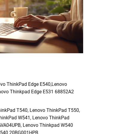
ovo ThinkPad Edge E540,Lenovo
novo Thinkpad Edge E531 68852A2
inkPad T540, Lenovo ThinkPad T550,
hinkPad W541, Lenovo ThinkPad
AVA04UPB, Lenovo Thinkpad W540
W540 20BG001HPB