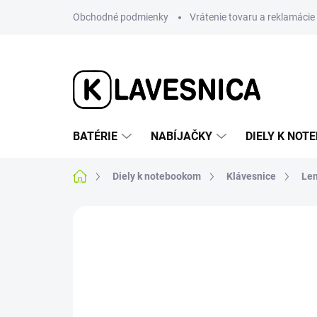
Prejsť
Obchodné podmienky
Vrátenie tovaru a reklamácie
na
obsah
BATÉRIE
NABÍJAČKY
DIELY K NO
Domov
Diely k notebookom
Klávesnice
Le
Neohodnotené
Podrobnosti hodnotenia