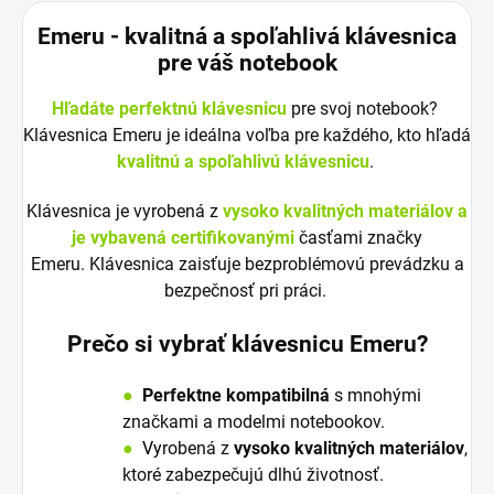
Emeru - k
valitná a spoľahlivá klávesnica
pre váš notebook
Hľadáte perfektnú klávesnicu
pre svoj notebook?
Klávesnica Emeru je ideálna voľba pre každého, kto hľadá
kvalitnú a spoľahlivú klávesnicu
.
Klávesnica je vyrobená z
vysoko kvalitných materiálov a
je vybavená certifikovanými
časťami značky
Emeru. Klávesnica zaisťuje bezproblémovú prevádzku a
bezpečnosť pri práci.
Prečo si vybrať klávesnicu Emeru?
●
Perfektne kompatibilná
s mnohými
značkami a modelmi notebookov.
●
V
y
robená z
vysoko kvalitných materiálov
,
ktoré zabezpečujú dlhú životnosť.