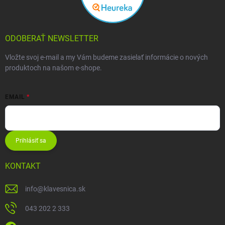
ODOBERAŤ NEWSLETTER
Vložte svoj e-mail a my Vám budeme zasielať informácie o nových
produktoch na našom e-shope.
EMAIL
Prihlásiť sa
KONTAKT
info
@
klavesnica.sk
043 202 2 333