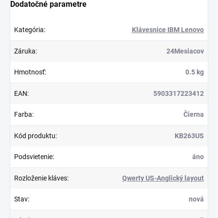
Dodatočné parametre
Kategória
:
Klávesnice IBM Lenovo
Záruka
:
24Mesiacov
Hmotnosť
:
0.5 kg
EAN
:
5903317223412
Farba
:
Čierna
Kód produktu
:
KB263US
Podsvietenie
:
áno
Rozloženie kláves
:
Qwerty US-Anglický layout
Stav
:
nová