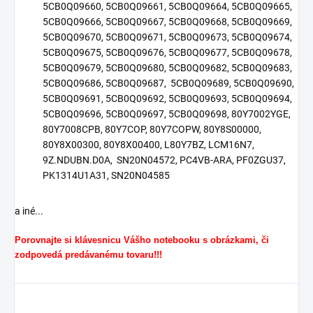
5CB0Q09660, 5CB0Q09661, 5CB0Q09664, 5CB0Q09665,
5CB0Q09666, 5CB0Q09667, 5CB0Q09668, 5CB0Q09669,
5CB0Q09670, 5CB0Q09671, 5CB0Q09673, 5CB0Q09674,
5CB0Q09675, 5CB0Q09676, 5CB0Q09677, 5CB0Q09678,
5CB0Q09679, 5CB0Q09680, 5CB0Q09682, 5CB0Q09683,
5CB0Q09686, 5CB0Q09687, 5CB0Q09689, 5CB0Q09690,
5CB0Q09691, 5CB0Q09692, 5CB0Q09693, 5CB0Q09694,
5CB0Q09696, 5CB0Q09697, 5CB0Q09698, 80Y7002YGE,
80Y7008CPB, 80Y7COP, 80Y7COPW, 80Y8S00000,
80Y8X00300, 80Y8X00400, L80Y7BZ, LCM16N7,
9Z.NDUBN.D0A, SN20N04572, PC4VB-ARA, PF0ZGU37,
PK1314U1A31, SN20N04585
a iné...
Porovnajte si klávesnicu Vášho notebooku s obrázkami, či
zodpovedá predávanému tovaru!!!