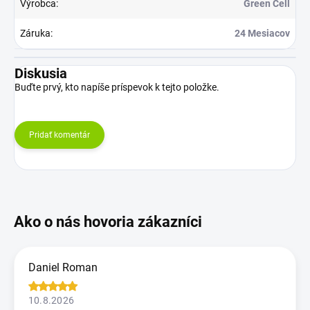
Výrobca
:
Green Cell
Záruka
:
24 Mesiacov
Diskusia
Buďte prvý, kto napíše príspevok k tejto položke.
Pridať komentár
Daniel Roman
10.8.2026