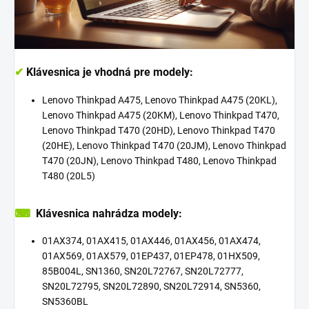
✔
Klávesnica je vhodná pre modely:
Lenovo Thinkpad A475, Lenovo Thinkpad A475 (20KL),
Lenovo Thinkpad A475 (20KM), Lenovo Thinkpad T470,
Lenovo Thinkpad T470 (20HD), Lenovo Thinkpad T470
(20HE), Lenovo Thinkpad T470 (20JM), Lenovo Thinkpad
T470 (20JN), Lenovo Thinkpad T480, Lenovo Thinkpad
T480 (20L5)
⌨
Klávesnica nahrádza modely:
01AX374, 01AX415, 01AX446, 01AX456, 01AX474,
01AX569, 01AX579, 01EP437, 01EP478, 01HX509,
85B004L, SN1360, SN20L72767, SN20L72777,
SN20L72795, SN20L72890, SN20L72914, SN5360,
SN5360BL