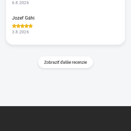
6.8.2026
Jozef Gáhi
3.8.2026
Zobraziť ďalšie recenzie
Z
á
p
ä