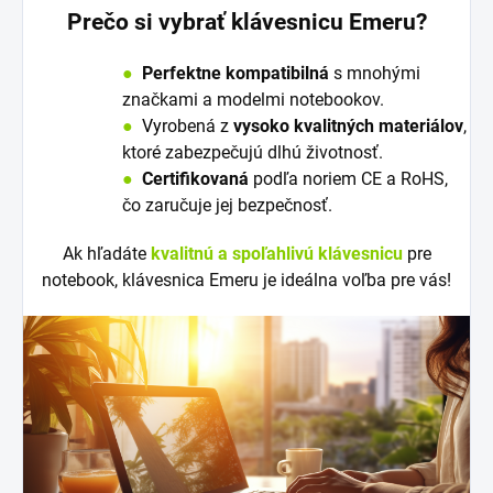
Prečo si vybrať klávesnicu Emeru?
●
Perfektne kompatibilná
s mnohými
značkami a modelmi notebookov.
●
V
y
robená z
vysoko kvalitných materiálov
,
ktoré zabezpečujú dlhú životnosť.
●
Certifikovaná
podľa noriem CE a RoHS,
čo zaručuje jej bezpečnosť.
Ak hľadáte
kvalitnú a spoľahlivú klávesnicu
pre
notebook, klávesnica Emeru je ideálna voľba pre vás!