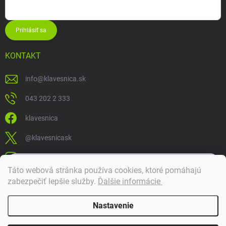
Prihlásiť sa
KONTAKT
info
@
klavesnica.sk
043 202 2 333
klavesnica
@klavesnicask
klavesnica_sk
×
Táto webová stránka používa cookies, ktoré pomáhajú
Dobrý deň! 👋 Pomôžem vám nájsť správny diel. Napíšte mi.
zabezpečiť lepšie služby
.
Ďalšie informácie
Doprava a platba
Nastavenie