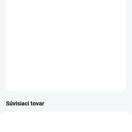
DORUČENIA
−
+
Pridať do košíka
Rozloženie kláves:
QWERTZ CS
Vyrobené najväčšími výrobcami dielov pre notebooky:
Compal, Sunrex
a
Quanta.
Kvalitné materiály
zaručujú
100% kompatibilitu.
DETAILNÉ INFORMÁCIE
OPÝTAŤ SA
STRÁŽIŤ
Súvisiaci tovar