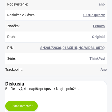
Podsvietenie
:
áno
Rozloženie kláves
:
SK/CZ qwerty
Značka
:
Lenovo
Druh
:
Originál
P/N
:
SN20L72836
,
01AX515
,
NO.WIDBL-85TQ
Série
:
ThinkPad
Trackpoint
:
Áno
Diskusia
Buďte prvý, kto napíše príspevok k tejto položke.
Pridať komentár