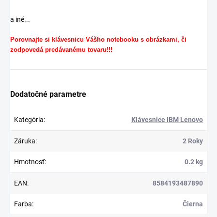
a iné...
Porovnajte si klávesnicu Vášho notebooku s obrázkami, či
zodpovedá predávanému tovaru!!!
Dodatočné parametre
Kategória
:
Klávesnice IBM Lenovo
Záruka
:
2 Roky
Hmotnosť
:
0.2 kg
EAN
:
8584193487890
Farba
:
Čierna