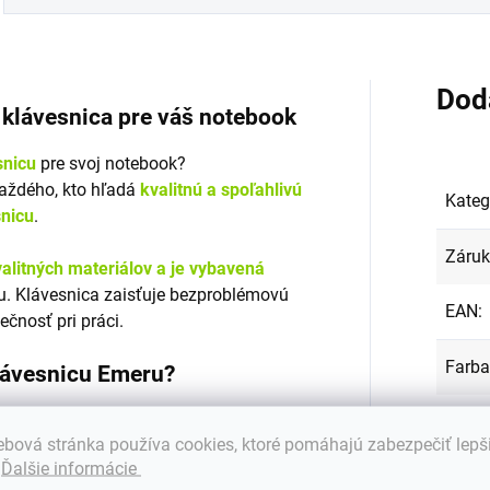
Dod
á klávesnica pre váš notebook
snicu
pre svoj notebook?
každého, kto hľadá
kvalitnú a spoľahlivú
Kateg
snicu
.
Záru
alitných materiálov a je vybavená
. Klávesnica zaisťuje bezproblémovú
EAN
:
ečnosť pri práci.
Farba
klávesnicu Emeru?
Podsv
s mnohými značkami a modelmi
bová stránka používa cookies, ktoré pomáhajú zabezpečiť lepš
.
Ďalšie informácie
tných materiálov
, ktoré zabezpečujú