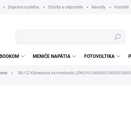
Doprava a platba
Otázky a odpovede
Návody
Kontakt
Hľadať
TEBOOKOM
MENIČE NAPÄTIA
FOTOVOLTIKA
novo
SK/CZ Klávesnica na notebook LENOVO G400AS G400S G405
€35,06
€25,83
€21 bez DPH
Jednotková
SKLADOM
cena: