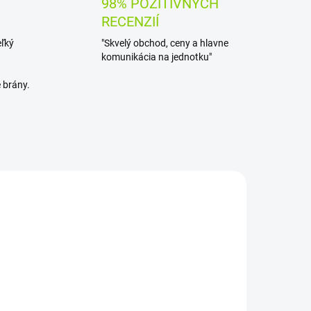
98% POZITÍVNYCH
RECENZIÍ
eľký
"Skvelý obchod, ceny a hlavne
komunikácia na jednotku"
 brány.