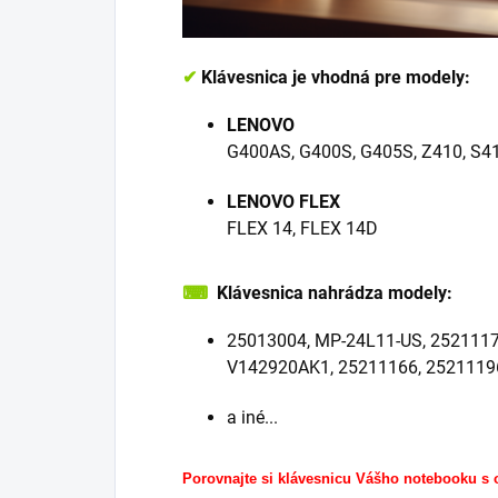
✔
Klávesnica je vhodná pre modely:
LENOVO
G400AS, G400S, G405S, Z410, S4
LENOVO FLEX
FLEX 14, FLEX 14D
⌨
Klávesnica nahrádza modely:
25013004, MP-24L11-US, 2521117
V142920AK1, 25211166, 2521119
a iné...
Porovnajte si klávesnicu Vášho notebooku s