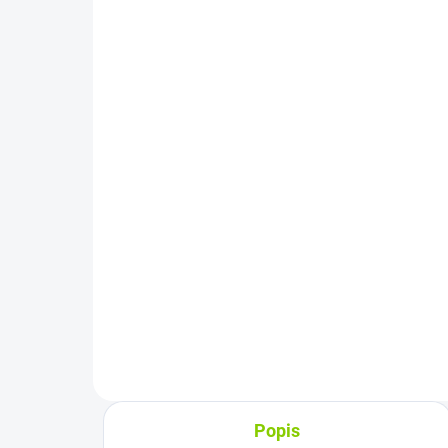
ZVYČAJNE 30 DNI
SK/CZ klávesnica Lenovo
Ideapad S300 S400 S405
S410 S415 black/silver
€19,80
€16,10 bez DPH
Do košíka
Rozloženie kláves: QWERTY
SK/CZ Vyrobené najväčšími
výrobcami dielov pre notebooky:
Compal,...
Popis