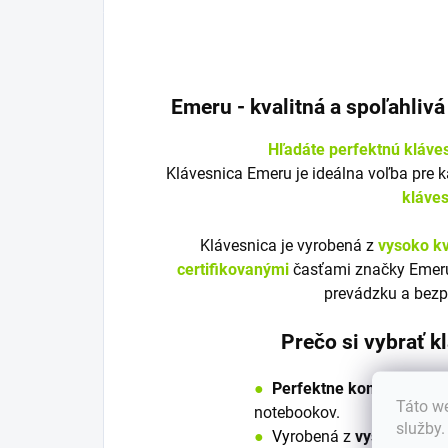
Emeru - k
valitná a spoľahliv
Hľadáte perfektnú kláve
Klávesnica Emeru je ideálna voľba pre 
kláve
Klávesnica je vyrobená z
vysoko kv
certifikovanými
časťami značky Emeru
prevádzku a bezp
Prečo si vybrať 
●
Perfektne kompatibilná
Táto we
notebookov.
služby
●
V
y
robená z
vysoko kvali