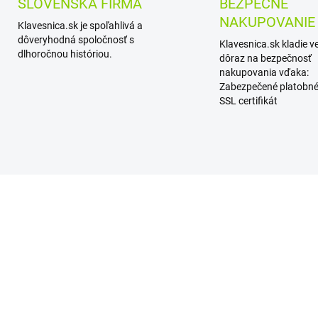
SLOVENSKÁ FIRMA
BEZPEČNÉ
NAKUPOVANIE
Klavesnica.sk je spoľahlivá a
dôveryhodná spoločnosť s
Klavesnica.sk kladie v
dlhoročnou históriou.
dôraz na bezpečnosť
nakupovania vďaka:
Zabezpečené platobné
SSL certifikát