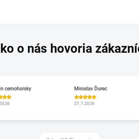
in cernohorsky
Miroslav Ďurec
.2026
27.7.2026