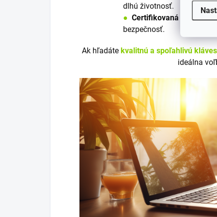
dlhú životnosť.
Nast
●
Certifikovaná
podľa nori
bezpečnosť.
Ak hľadáte
kvalitnú a spoľahlivú kláve
ideálna voľ