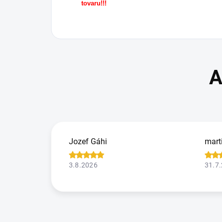
tovaru!!!
Jozef Gáhi
mart
3.8.2026
31.7