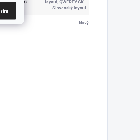
ženie kláves
:
layout
,
QWERTY SK -
Slovenský layout
asím
Nový