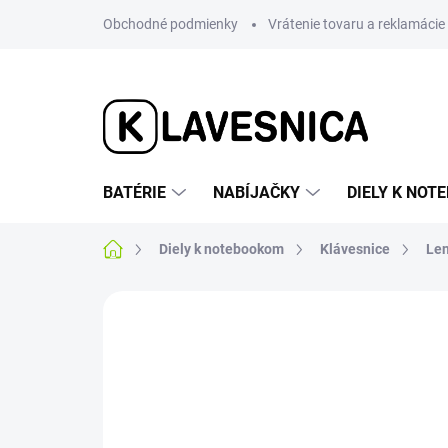
Prejsť
Obchodné podmienky
Vrátenie tovaru a reklamácie
na
obsah
BATÉRIE
NABÍJAČKY
DIELY K NO
Domov
Diely k notebookom
Klávesnice
Le
Neohodnotené
Podrobnosti hodnotenia