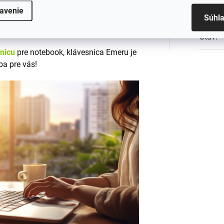
Rozlo
avenie
Súhl
em CE a RoHS, čo zaručuje jej
Stav
:
snicu
pre notebook, klávesnica Emeru je
ba pre vás!