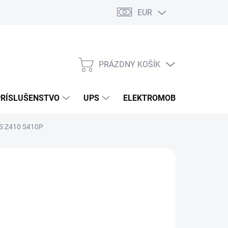
EUR
Podmienky ochrany osobných údajov
Súbory cookies
Rekla
PRÁZDNY KOŠÍK
NÁKUPNÝ
KOŠÍK
PRÍSLUŠENSTVO
UPS
ELEKTROMOBILITA
O
S Z410 S410P
/ ks