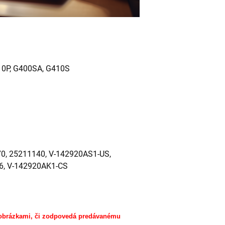
10P, G400SA, G410S
0, 25211140, V-142920AS1-US,
6, V-142920AK1-CS
 obrázkami, či zodpovedá predávanému