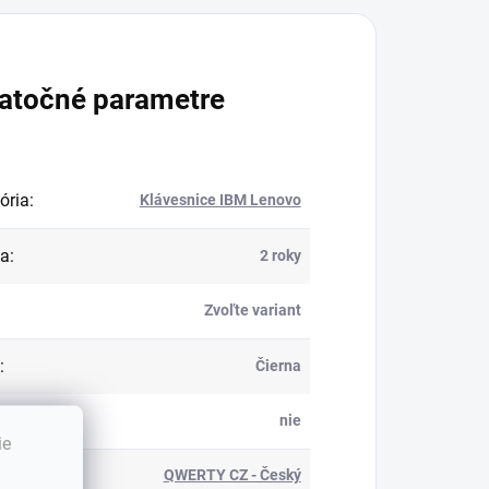
atočné parametre
ória
:
Klávesnice IBM Lenovo
ka
:
2 roky
Zvoľte variant
:
Čierna
ietenie
:
nie
ie
QWERTY CZ - Český