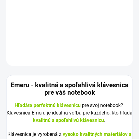
Rozloženie kláves:
QWERTY SK/CZ
Vyrobené najväčšími výrobcami dielov pre notebooky:
Compal, Sunrex
a
Quanta.
Kvalitné materiály
zaručujú
100% kompatibilitu.
DETAILNÉ INFORMÁCIE
OPÝTAŤ SA
STRÁŽIŤ
Emeru - k
valitná a spoľahlivá klávesnica
pre váš notebook
Hľadáte perfektnú klávesnicu
pre svoj notebook?
Klávesnica Emeru je ideálna voľba pre každého, kto hľadá
kvalitnú a spoľahlivú klávesnicu
.
Klávesnica je vyrobená z
vysoko kvalitných materiálov a