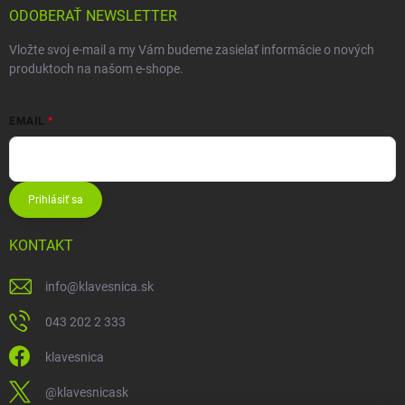
ODOBERAŤ NEWSLETTER
Vložte svoj e-mail a my Vám budeme zasielať informácie o nových
produktoch na našom e-shope.
EMAIL
Prihlásiť sa
KONTAKT
info
@
klavesnica.sk
043 202 2 333
klavesnica
@klavesnicask