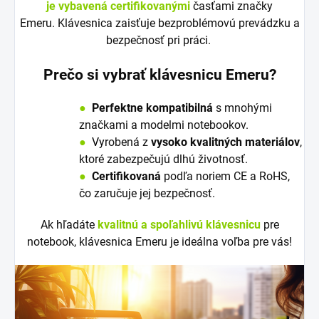
je vybavená certifikovanými
časťami značky
Emeru. Klávesnica zaisťuje bezproblémovú prevádzku a
bezpečnosť pri práci.
Prečo si vybrať klávesnicu Emeru?
●
Perfektne kompatibilná
s mnohými
značkami a modelmi notebookov.
●
V
y
robená z
vysoko kvalitných materiálov
,
ktoré zabezpečujú dlhú životnosť.
●
Certifikovaná
podľa noriem CE a RoHS,
čo zaručuje jej bezpečnosť.
Ak hľadáte
kvalitnú a spoľahlivú klávesnicu
pre
notebook, klávesnica Emeru je ideálna voľba pre vás!