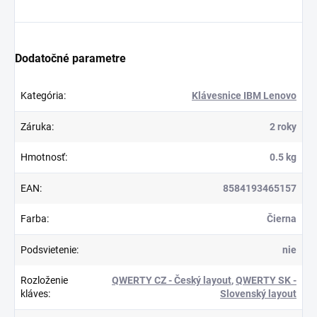
Dodatočné parametre
Kategória
:
Klávesnice IBM Lenovo
Záruka
:
2 roky
Hmotnosť
:
0.5 kg
EAN
:
8584193465157
Farba
:
Čierna
Podsvietenie
:
nie
Rozloženie
QWERTY CZ - Český layout
,
QWERTY SK -
kláves
:
Slovenský layout