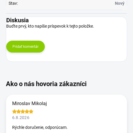
Stav
:
Nový
Diskusia
Buďte prvý, kto napíše príspevok k tejto položke.
Pridať komentár
Miroslav Mikolaj
6.8.2026
Rýchle doručenie, odporúcam.