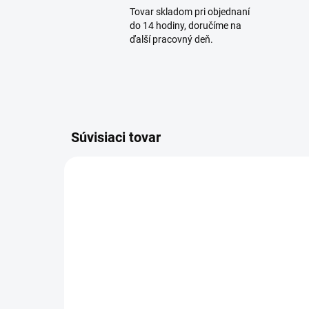
Tovar skladom pri objednaní
do 14 hodiny, doručíme na
ďalší pracovný deň.
Súvisiaci tovar
AKCIA
EOL
SKLADOM