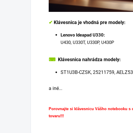
✔
Klávesnica je vhodná pre modely:
Lenovo Ideapad U330:
U430, U330T, U330P, U430P
⌨
Klávesnica nahrádza modely:
ST1U3B-CZSK, 25211759, AELZ53
a iné...
Porovnajte si klávesnicu Vášho notebooku s
tovaru!!!