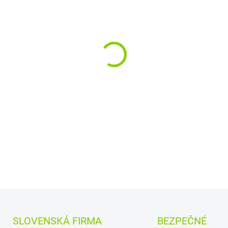
−
+
Rozloženie kláves:
QWE
Vyrobené najväčšími v
a
Quanta.
Kvalitné materiály
zaru
DETAILNÉ INFORMÁCIE
SLOVENSKÁ FIRMA
BEZPEČNÉ