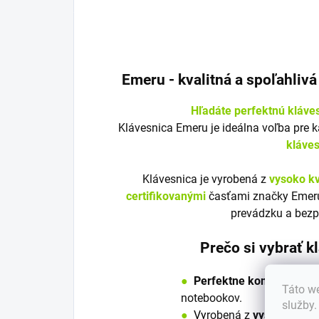
Emeru - k
valitná a spoľahliv
Hľadáte perfektnú kláve
Klávesnica Emeru je ideálna voľba pre 
kláve
Klávesnica je vyrobená z
vysoko kv
certifikovanými
časťami značky Emeru
prevádzku a bezp
Prečo si vybrať 
●
Perfektne kompatibilná
Táto we
notebookov.
služby
●
V
y
robená z
vysoko kvali