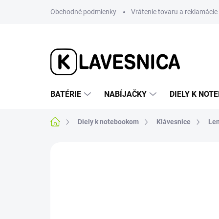
Prejsť
Obchodné podmienky
Vrátenie tovaru a reklamácie
na
obsah
BATÉRIE
NABÍJAČKY
DIELY K NO
Domov
Diely k notebookom
Klávesnice
Le
Neohodnotené
Podrobnosti hodnotenia