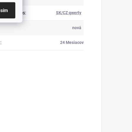
asím
ženie kláves
:
SK/CZ qwerty
nová
a
:
24 Mesiacov