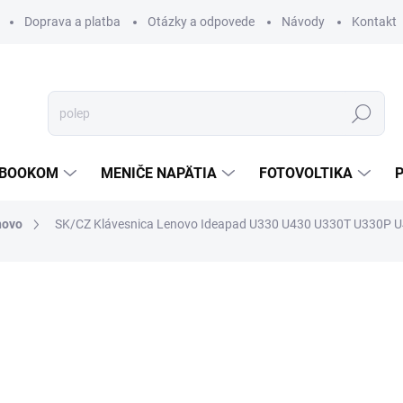
Doprava a platba
Otázky a odpovede
Návody
Kontakt
Hľadať
TEBOOKOM
MENIČE NAPÄTIA
FOTOVOLTIKA
novo
SK/CZ Klávesnica Lenovo Ideapad U330 U430 U330T U330P U4
€33,21
€28,17
€22,90 bez DPH
Jednotková
SKLADOM
cena:
MOŽNOSTI DORUČENIA