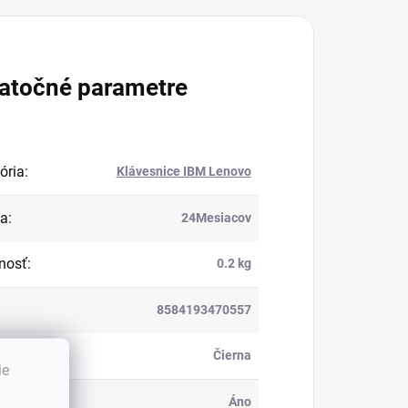
atočné parametre
ória
:
Klávesnice IBM Lenovo
ka
:
24Mesiacov
nosť
:
0.2 kg
8584193470557
:
Čierna
ie
ietená
:
Áno