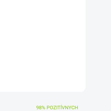
Pridať do košíka
RTY SK/CZ
ýrobcami dielov pre notebooky:
Compal, Sunrex
čujú
100% kompatibilitu.
OPÝTAŤ SA
STRÁŽIŤ
98% POZITÍVNYCH