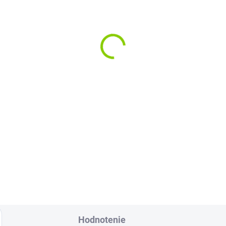
ginál Batéria Lenovo
0M4P12 IdeaPad U300
ga 13
3,80
 bez DPH
Do košíka
acita:3700 mAh (54Wh)Napätie:14.8 V
väčšia kvalita značky Lenovo
á...
Hodnotenie