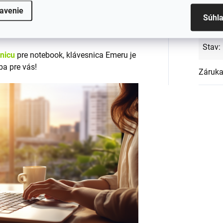
avenie
Súhl
em CE a RoHS, čo zaručuje jej
Rozlo
Stav
:
snicu
pre notebook, klávesnica Emeru je
ba pre vás!
Záruk