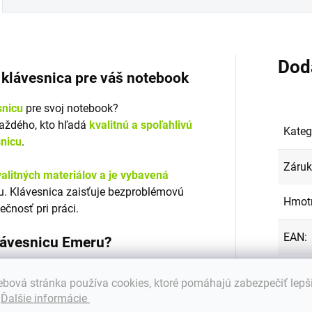
Dod
á klávesnica pre váš notebook
snicu
pre svoj notebook?
každého, kto hľadá
kvalitnú a spoľahlivú
Kateg
snicu
.
Záru
alitných materiálov a je vybavená
. Klávesnica zaisťuje bezproblémovú
Hmot
ečnosť pri práci.
EAN
:
klávesnicu Emeru?
Farba
s mnohými značkami a modelmi
bová stránka používa cookies, ktoré pomáhajú zabezpečiť lepš
.
Ďalšie informácie
Podsv
tných materiálov
, ktoré zabezpečujú