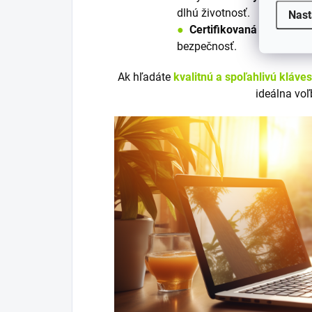
dlhú životnosť.
Nast
●
Certifikovaná
podľa nori
bezpečnosť.
Ak hľadáte
kvalitnú a spoľahlivú kláve
ideálna voľ