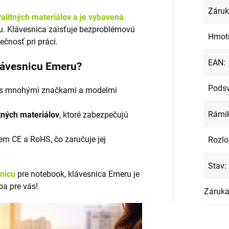
Záru
alitných materiálov a je vybavená
. Klávesnica zaisťuje bezproblémovú
Hmot
ečnosť pri práci.
EAN
:
klávesnicu Emeru?
Podsv
s mnohými značkami a modelmi
Rámi
tných materiálov
, ktoré zabezpečujú
em CE a RoHS, čo zaručuje jej
Rozlo
Stav
:
snicu
pre notebook, klávesnica Emeru je
ba pre vás!
Záruk