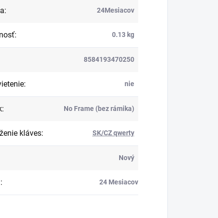
ka
:
24Mesiacov
nosť
:
0.13 kg
8584193470250
ietenie
:
nie
k
:
No Frame (bez rámika)
ženie kláves
:
SK/CZ qwerty
Nový
a
:
24 Mesiacov