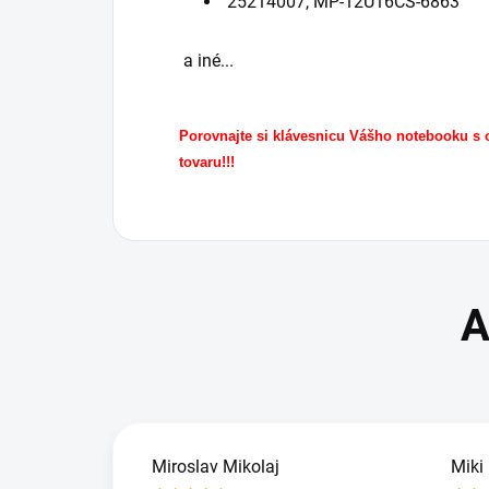
25214007, MP-12U16CS-6863
a iné...
Porovnajte si klávesnicu Vášho notebooku s
tovaru!!!
Miroslav Mikolaj
Miki