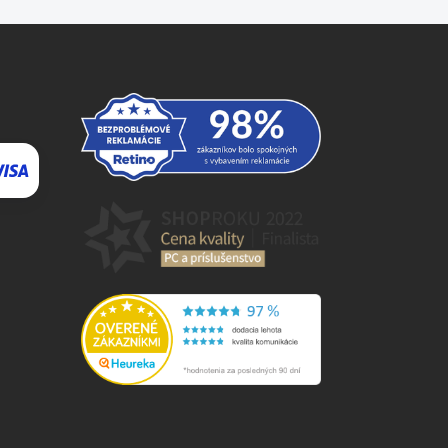
⬇
AI asistent · online