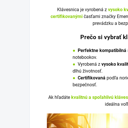
Klávesnica je vyrobená z
vysoko kv
certifikovanými
časťami značky Emeru
prevádzku a bezp
Prečo si vybrať 
●
Perfektne kompatibilná
notebookov.
●
V
y
robená z
vysoko kvali
dlhú životnosť.
●
Certifikovaná
podľa nori
bezpečnosť.
Ak hľadáte
kvalitnú a spoľahlivú kláve
ideálna voľ