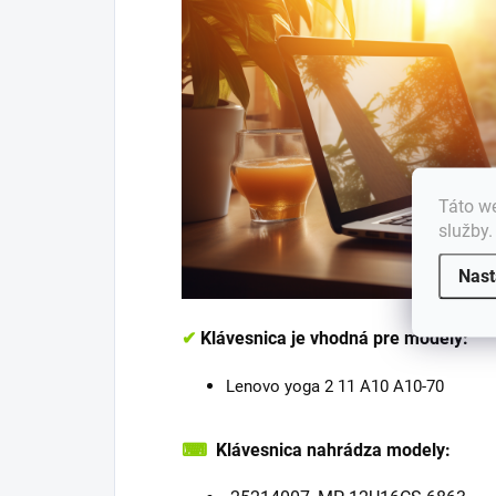
Táto we
služby
Nast
✔
Klávesnica je vhodná pre modely:
Lenovo yoga 2 11 A10 A10-70
⌨
Klávesnica nahrádza modely: