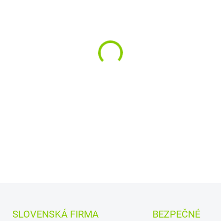
−
+
Rozloženie kláves:
QWE
Vyrobené najväčšími v
a
Quanta.
Kvalitné materiály
zaru
DETAILNÉ INFORMÁCIE
SLOVENSKÁ FIRMA
BEZPEČNÉ