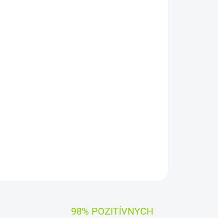
Pridať do košíka
RTY SK/CZ
ýrobcami dielov pre notebooky:
Compal, Sunrex
čujú
100% kompatibilitu.
OPÝTAŤ SA
STRÁŽIŤ
98% POZITÍVNYCH