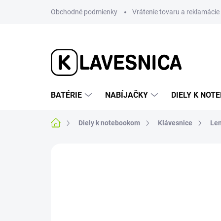
Prejsť
Obchodné podmienky
Vrátenie tovaru a reklamácie
na
obsah
BATÉRIE
NABÍJAČKY
DIELY K NO
Domov
Diely k notebookom
Klávesnice
Le
Neohodnotené
Podrobnosti hodnotenia