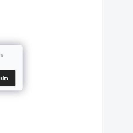
ie
asím