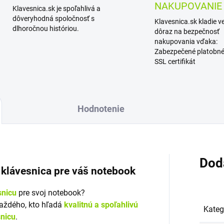
NAKUPOVANIE
Klavesnica.sk je spoľahlivá a
dôveryhodná spoločnosť s
Klavesnica.sk kladie v
dlhoročnou históriou.
dôraz na bezpečnosť
nakupovania vďaka:
Zabezpečené platobné
SSL certifikát
Hodnotenie
Dod
á klávesnica pre váš notebook
snicu
pre svoj notebook?
každého, kto hľadá
kvalitnú a spoľahlivú
Kateg
snicu
.