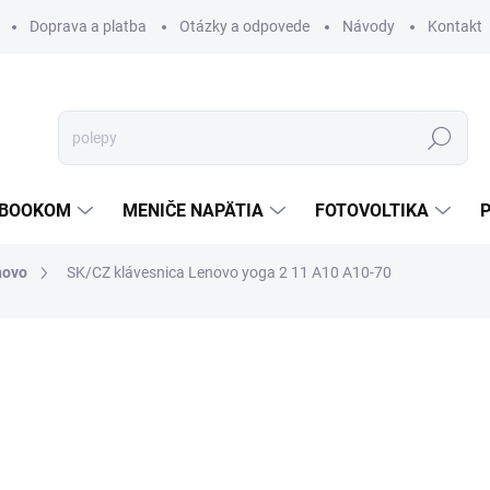
Doprava a platba
Otázky a odpovede
Návody
Kontakt
Hľadať
TEBOOKOM
MENIČE NAPÄTIA
FOTOVOLTIKA
novo
SK/CZ klávesnica Lenovo yoga 2 11 A10 A10-70
€27,06
€22,58
€18,36 bez DPH
Jednotková
SKLADOM
cena:
MOŽNOSTI DORUČENIA