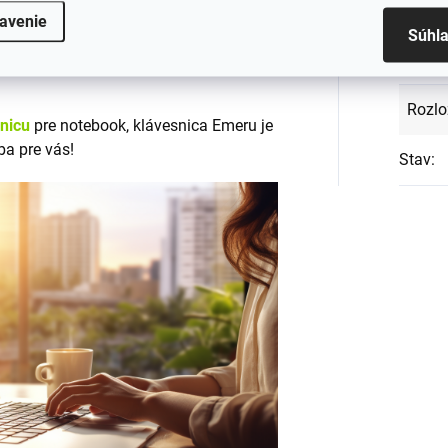
Podsv
tných materiálov
, ktoré zabezpečujú
avenie
Súhl
em CE a RoHS, čo zaručuje jej
Rámi
Rozlo
snicu
pre notebook, klávesnica Emeru je
ba pre vás!
Stav
: