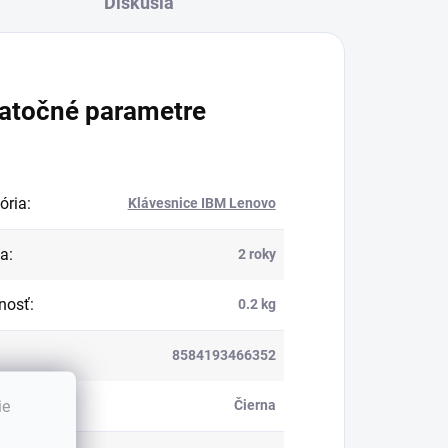
Diskusia
atočné parametre
ória
:
Klávesnice IBM Lenovo
ka
:
2 roky
nosť
:
0.2 kg
8584193466352
:
ie
Čierna