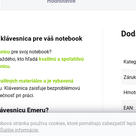
Hodnotenie
Dod
á klávesnica pre váš notebook
snicu
pre svoj notebook?
každého, kto hľadá
kvalitnú a spoľahlivú
Kateg
snicu
.
Záru
alitných materiálov a je vybavená
. Klávesnica zaisťuje bezproblémovú
Hmot
ečnosť pri práci.
EAN
:
klávesnicu Emeru?
Farba
bová stránka používa cookies, ktoré pomáhajú zabezpečiť lepš
s mnohými značkami a modelmi
.
Ďalšie informácie