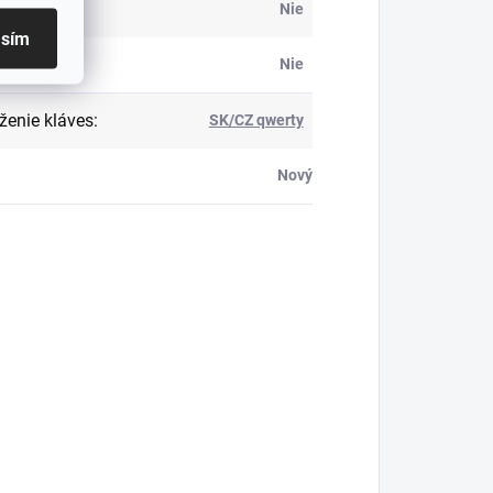
ietená
:
Nie
asím
k
:
Nie
ženie kláves
:
SK/CZ qwerty
Nový