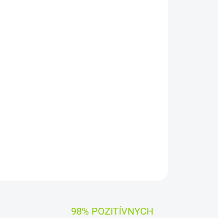
Pridať do košíka
RTY SK/CZ
ýrobcami dielov pre notebooky:
Compal, Sunrex
čujú
100% kompatibilitu.
OPÝTAŤ SA
STRÁŽIŤ
98% POZITÍVNYCH