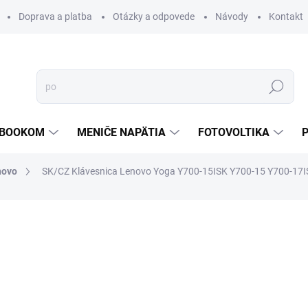
Doprava a platba
Otázky a odpovede
Návody
Kontakt
Hľadať
TEBOOKOM
MENIČE NAPÄTIA
FOTOVOLTIKA
novo
SK/CZ Klávesnica Lenovo Yoga Y700-15ISK Y700-15 Y700-17I
€40,59
€31,56
€25,66 bez DPH
Jednotková
ZVYČAJNE 30 DNI
cena:
MOŽNOSTI DORUČENIA