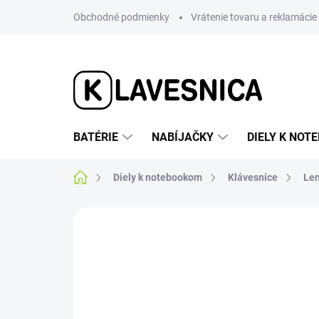
Prejsť
Obchodné podmienky
Vrátenie tovaru a reklamácie
na
obsah
BATÉRIE
NABÍJAČKY
DIELY K NO
Domov
Diely k notebookom
Klávesnice
Le
Neohodnotené
Podrobnosti hodnotenia