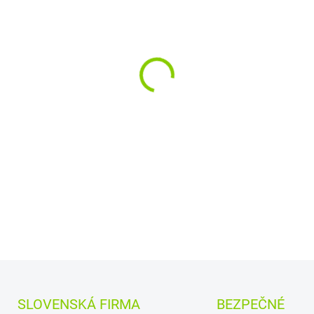
−
+
Rozloženie kláves:
QWE
Vyrobené najväčšími v
a
Quanta.
Kvalitné materiály
zaru
DETAILNÉ INFORMÁCIE
SLOVENSKÁ FIRMA
BEZPEČNÉ