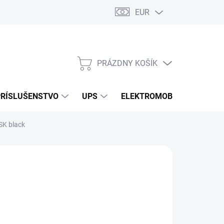
EUR
Podmienky ochrany osobných údajov
Súbory cookies
Rekla
PRÁZDNY KOŠÍK
NÁKUPNÝ
KOŠÍK
PRÍSLUŠENSTVO
UPS
ELEKTROMOBILITA
O
SK black
/ ks