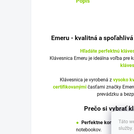
Popis
Emeru - k
valitná a spoľahliv
Hľadáte perfektnú kláve
Klávesnica Emeru je ideálna voľba pre 
kláve
Klávesnica je vyrobená z
vysoko kv
certifikovanými
časťami značky Emeru
prevádzku a bezp
Prečo si vybrať 
Táto we
●
Perfektne kompatibilná
služby
notebookov.