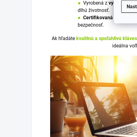
●
V
y
robená z
vysoko kvali
Nast
dlhú životnosť.
●
Certifikovaná
podľa nori
bezpečnosť.
Ak hľadáte
kvalitnú a spoľahlivú kláve
ideálna voľ