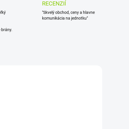
RECENZIÍ
eľký
"Skvelý obchod, ceny a hlavne
komunikácia na jednotku"
 brány.
ADOM
SKLADOM