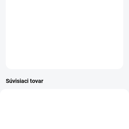
DORUČENIA
Rozloženie kláves:
QWERTY SK/CZ
Vyrobené najväčšími výrobcami dielov pre notebooky:
Compal, Sunrex
a
Quanta.
Kvalitné materiály
zaručujú
100% kompatibilitu.
DETAILNÉ INFORMÁCIE
OPÝTAŤ SA
STRÁŽIŤ
Súvisiaci tovar