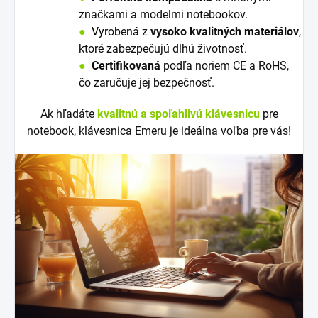
značkami a modelmi notebookov.
●
V
y
robená z
vysoko kvalitných materiálov
,
ktoré zabezpečujú dlhú životnosť.
●
Certifikovaná
podľa noriem CE a RoHS,
čo zaručuje jej bezpečnosť.
Ak hľadáte
kvalitnú a spoľahlivú klávesnicu
pre
notebook, klávesnica Emeru je ideálna voľba pre vás!