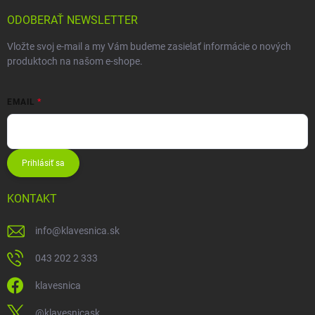
ODOBERAŤ NEWSLETTER
Vložte svoj e-mail a my Vám budeme zasielať informácie o nových
produktoch na našom e-shope.
EMAIL
Prihlásiť sa
KONTAKT
info
@
klavesnica.sk
043 202 2 333
klavesnica
@klavesnicask