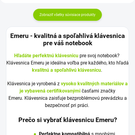
Zobraziť všetky súvisiace produkty
Emeru - k
valitná a spoľahlivá klávesnica
pre váš notebook
Hľadáte perfektnú klávesnicu
pre svoj notebook?
Klávesnica Emeru je ideálna voľba pre každého, kto hľadá
kvalitnú a spoľahlivú klávesnicu
.
Klávesnica je vyrobená z
vysoko kvalitných materiálov a
je vybavená certifikovanými
časťami značky
Emeru. Klávesnica zaisťuje bezproblémovú prevádzku a
bezpečnosť pri práci.
Prečo si vybrať klávesnicu Emeru?
●
Perfektne kompatibilná
s mnohými