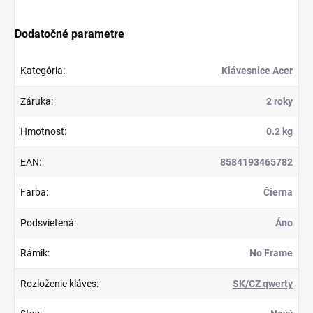
Dodatočné parametre
Kategória
:
Klávesnice Acer
Záruka
:
2 roky
Hmotnosť
:
0.2 kg
EAN
:
8584193465782
Farba
:
Čierna
Podsvietená
:
Áno
Rámik
:
No Frame
Rozloženie kláves
:
SK/CZ qwerty