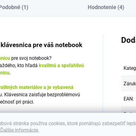
Podobné (1)
Hodnotenie (4)
Dod
á klávesnica pre váš notebook
snicu
pre svoj notebook?
každého, kto hľadá
kvalitnú a spoľahlivú
Kateg
snicu
.
Záru
alitných materiálov a je vybavená
. Klávesnica zaisťuje bezproblémovú
EAN
:
ečnosť pri práci.
Farba
klávesnicu Emeru?
bová stránka používa cookies, ktoré pomáhajú zabezpečiť lepš
Stav
:
.
Ďalšie informácie
s mnohými značkami a modelmi