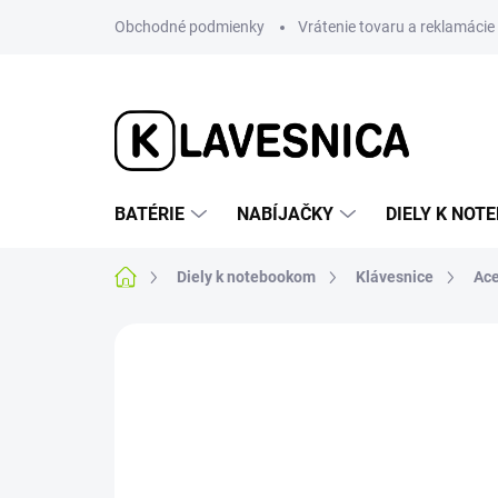
Prejsť
Obchodné podmienky
Vrátenie tovaru a reklamácie
na
obsah
BATÉRIE
NABÍJAČKY
DIELY K NO
Domov
Diely k notebookom
Klávesnice
Ace
4 hodnotenia
Podrobnosti hodnotenia
SUPER CENA