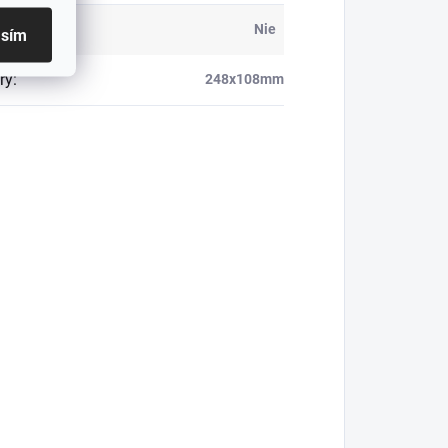
ietenie
:
Nie
asím
ry
:
248x108mm