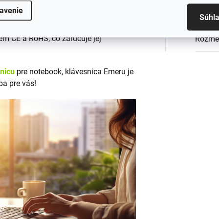
avenie
Podsv
tných materiálov
, ktoré zabezpečujú
Súhl
em CE a RoHS, čo zaručuje jej
Rozme
snicu
pre notebook, klávesnica Emeru je
ba pre vás!