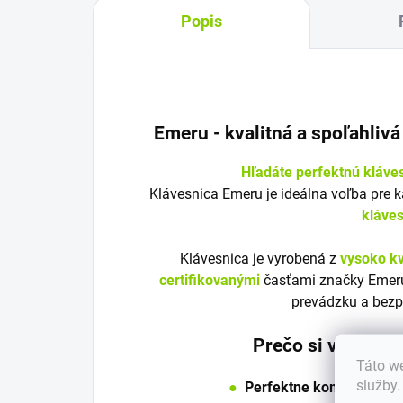
Popis
Emeru - k
valitná a spoľahliv
Hľadáte perfektnú kláve
Klávesnica Emeru je ideálna voľba pre 
kláve
Klávesnica je vyrobená z
vysoko kv
certifikovanými
časťami značky Emeru
prevádzku a bezp
Prečo si vybrať 
Táto we
služby
●
Perfektne kompatibilná