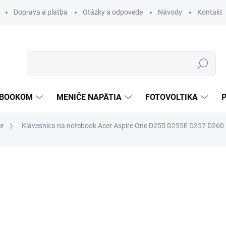
Doprava a platba
Otázky a odpovede
Návody
Kontakt
Hľadať
TEBOOKOM
MENIČE NAPÄTIA
FOTOVOLTIKA
r
Klávesnica na notebook Acer Aspire One D255 D255E D257 D260
od €20,05
od
€
od
€11
bez DPH
Jednotková
ZVOĽTE VARIANT