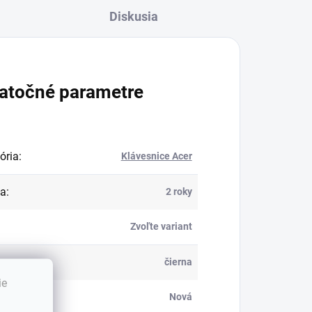
Diskusia
atočné parametre
ória
:
Klávesnice Acer
ka
:
2 roky
Zvoľte variant
:
čierna
ie
Nová