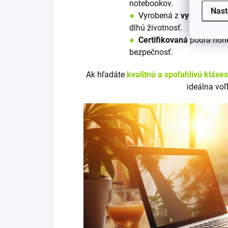
notebookov.
Nast
●
V
y
robená z
vysoko kvali
dlhú životnosť.
●
Certifikovaná
podľa nori
bezpečnosť.
Ak hľadáte
kvalitnú a spoľahlivú kláve
ideálna voľ