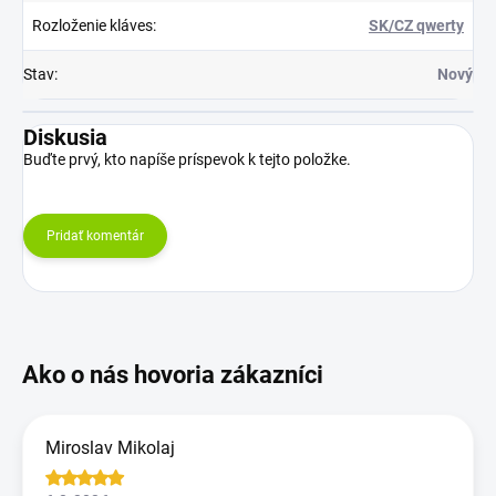
Rozloženie kláves
:
SK/CZ qwerty
Stav
:
Nový
Diskusia
Buďte prvý, kto napíše príspevok k tejto položke.
Pridať komentár
Miroslav Mikolaj