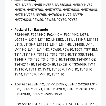
N76, NV52L, NV55, NV55S, NV55S38U, NV56R, NV57,
NV57H, NV57H70U, NV57H77U, NV57H83U, NV57H84U,
NV75, NV75S, NV76R, NV76R26, NV77, NV77H,
NV77H32U, P5WS0, P5WS5, P7YS0, P7YS5
Packard Bell Easynote
F4244-HR, F6243-HC, F6244-CM, F6244-HC, LG71,
LG71BM, LK11, LK11BZ, LK13BZ, LS11, LS11HR, LS11SB,
LS13, LS13HR, LS13SB, LS44, LS44HR, LS44SB, LV11,
LV11HC, LV44, LV44HC, P5WE0, P5WS0, TG71, TG71BM,
TS11, TS11HR, TS11SB, TS13, TS13HR, TS13SB, TS44,
TS44HR, TS44SB, TS45, TS45HR, TS45SB, TS-F4011-BZ,
TS-F4211-HR, TS-F4245-HR, TSX62HR, TSX66HR, TV11,
TV11CM, TV11HC, TV43, TV43CM, TV43HC, TV43HR,
TV44, TV44CM, TV44HC, TV44HR
Acer Aspire ES1-512, ES1-512-C89Y, ES1-512-C29D, ES1-
571, ES1-571-33Y1, ES1-571-C3FG, ES1-571-34DE, ES1-
571-P3MB, ES1-571-P9N5 Series
Acer Aspire ES1-711, ES1-711G, ES1-731, ES1-731-C5K9,