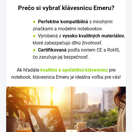
Prečo si vybrať klávesnicu Emeru?
●
Perfektne kompatibilná
s mnohými
značkami a modelmi notebookov.
●
V
y
robená z
vysoko kvalitných materiálov
,
ktoré zabezpečujú dlhú životnosť.
●
Certifikovaná
podľa noriem CE a RoHS,
čo zaručuje jej bezpečnosť.
Ak hľadáte
kvalitnú a spoľahlivú klávesnicu
pre
notebook, klávesnica Emeru je ideálna voľba pre vás!