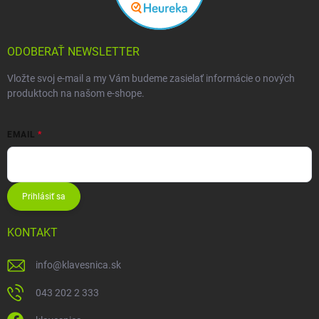
ODOBERAŤ NEWSLETTER
Vložte svoj e-mail a my Vám budeme zasielať informácie o nových
produktoch na našom e-shope.
EMAIL
Prihlásiť sa
KONTAKT
info
@
klavesnica.sk
043 202 2 333