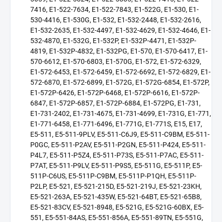
7416, E1-522-7634, E1-522-7843, E1-522G, E1-530, E1-
530-4416, E1-530G, E1-532, E1-532-2448, E1-532-2616,
E1-532-2635, E1-532-4497, E1-532-4629, E1-532-4646, E1-
532-4870, E1-532G, E1-532P, E1-532P-4471, E1-532P-
4819, E1-532P-4832, E1-532PG, E1-570, E1-570-6417, E1-
570-6612, E1-570-6803, E1-570G, E1-572, E1-572-6329,
E1-572-6453, E1-572-6459, E1-572-6692, E1-572-6829, E1-
572-6870, E1-572-6899, E1-572G, E1-572G-6854, E1-572P,
E1-572P-6426, E1-572P-6468, E1-572P-6616, E1-572P-
6847, E1-572P-6857, E1-572P-6884, E1-572PG, E1-731,
E1-731-2402, E1-731-4675, E1-731-4699, E1-731G, E1-771,
E1-771-6458, E1-771-6496, E1-771G, E1-771S, E15, E17,
E5-511, E5-511-9PLV, E5-511-C6J9, E5-511-C9BM, E5-511-
P0GC, E5-511-P2AV, E5-511-P2GN, E5-511-P424, E5-511-
P4L7, E5-511-P5Z4, E5-511-P73S, E5-511-P7AC, E5-511-
P7AT, E5-511-P9LV, E5-511-P9S5, E5-511G, E5-511P, E5-
511P-C6US, E5-511P-C9BM, E5-511P-P1QH, E5-511P-
P2LP, E5-521, E5-521-215D, E5-521-219J, E5-521-23KH,
E5-521-263A, E5-521-435W, E5-521-64BT, E5-521-65B8,
E5-521-83CV, E5-521-8948, E5-521G, E5-521G-60BX, E5-
551, E5-551-84AS, E5-551-856A, E5-551-89TN, E5-551G,