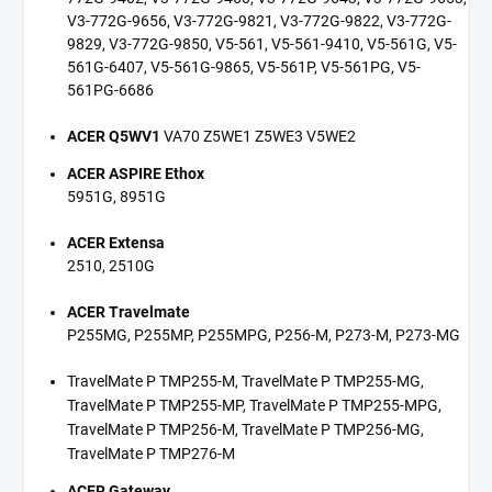
V3-772G-9656, V3-772G-9821, V3-772G-9822, V3-772G-
9829, V3-772G-9850, V5-561, V5-561-9410, V5-561G, V5-
561G-6407, V5-561G-9865, V5-561P, V5-561PG, V5-
561PG-6686
ACER Q5WV1
VA70 Z5WE1 Z5WE3 V5WE2
ACER ASPIRE Ethox
5951G, 8951G
ACER Extensa
2510, 2510G
ACER Travelmate
P255MG, P255MP, P255MPG, P256-M, P273-M, P273-MG
TravelMate P TMP255-M, TravelMate P TMP255-MG,
TravelMate P TMP255-MP, TravelMate P TMP255-MPG,
TravelMate P TMP256-M, TravelMate P TMP256-MG,
TravelMate P TMP276-M
ACER Gateway