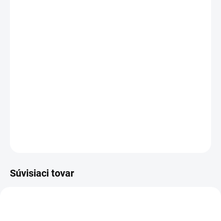
DORUČENIA
−
+
Pridať do košíka
Rozloženie kláves:
QWERTY SK/CZ
Vyrobené najväčšími výrobcami dielov pre notebooky:
Compal, Sunrex
a
Quanta.
Kvalitné materiály
zaručujú
100% kompatibilitu.
DETAILNÉ INFORMÁCIE
OPÝTAŤ SA
STRÁŽIŤ
Súvisiaci tovar
TIP