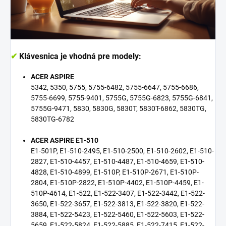
✔
Klávesnica je vhodná pre modely:
ACER ASPIRE
5342, 5350, 5755, 5755-6482, 5755-6647, 5755-6686,
5755-6699, 5755-9401, 5755G, 5755G-6823, 5755G-6841,
5755G-9471, 5830, 5830G, 5830T, 5830T-6862, 5830TG,
5830TG-6782
ACER ASPIRE E1-510
E1-501P, E1-510-2495, E1-510-2500, E1-510-2602, E1-510-
2827, E1-510-4457, E1-510-4487, E1-510-4659, E1-510-
4828, E1-510-4899, E1-510P, E1-510P-2671, E1-510P-
2804, E1-510P-2822, E1-510P-4402, E1-510P-4459, E1-
510P-4614, E1-522, E1-522-3407, E1-522-3442, E1-522-
3650, E1-522-3657, E1-522-3813, E1-522-3820, E1-522-
3884, E1-522-5423, E1-522-5460, E1-522-5603, E1-522-
5659, E1-522-5824, E1-522-5885, E1-522-7415, E1-522-