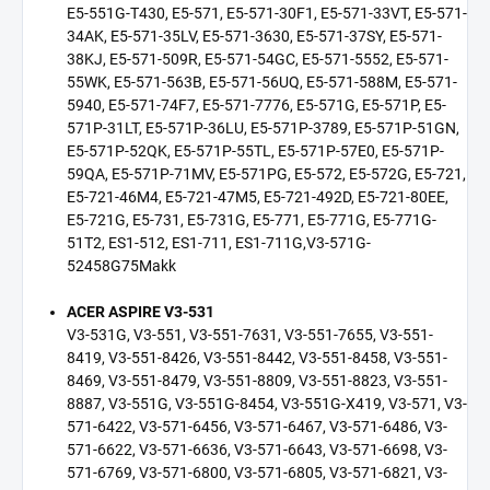
E5-551G-T430, E5-571, E5-571-30F1, E5-571-33VT, E5-571-
34AK, E5-571-35LV, E5-571-3630, E5-571-37SY, E5-571-
38KJ, E5-571-509R, E5-571-54GC, E5-571-5552, E5-571-
55WK, E5-571-563B, E5-571-56UQ, E5-571-588M, E5-571-
5940, E5-571-74F7, E5-571-7776, E5-571G, E5-571P, E5-
571P-31LT, E5-571P-36LU, E5-571P-3789, E5-571P-51GN,
E5-571P-52QK, E5-571P-55TL, E5-571P-57E0, E5-571P-
59QA, E5-571P-71MV, E5-571PG, E5-572, E5-572G, E5-721,
E5-721-46M4, E5-721-47M5, E5-721-492D, E5-721-80EE,
E5-721G, E5-731, E5-731G, E5-771, E5-771G, E5-771G-
51T2, ES1-512, ES1-711, ES1-711G,V3-571G-
52458G75Makk
ACER ASPIRE V3-531
V3-531G, V3-551, V3-551-7631, V3-551-7655, V3-551-
8419, V3-551-8426, V3-551-8442, V3-551-8458, V3-551-
8469, V3-551-8479, V3-551-8809, V3-551-8823, V3-551-
8887, V3-551G, V3-551G-8454, V3-551G-X419, V3-571, V3-
571-6422, V3-571-6456, V3-571-6467, V3-571-6486, V3-
571-6622, V3-571-6636, V3-571-6643, V3-571-6698, V3-
571-6769, V3-571-6800, V3-571-6805, V3-571-6821, V3-