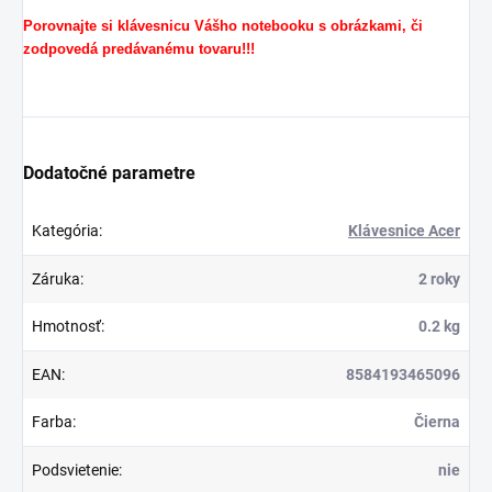
Porovnajte si klávesnicu Vášho notebooku s obrázkami, či
zodpovedá predávanému tovaru!!!
Dodatočné parametre
Kategória
:
Klávesnice Acer
Záruka
:
2 roky
Hmotnosť
:
0.2 kg
EAN
:
8584193465096
Farba
:
Čierna
Podsvietenie
:
nie