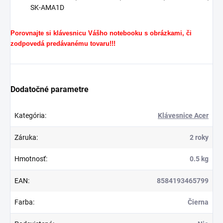
SK-AMA1D
Porovnajte si klávesnicu Vášho notebooku s obrázkami, či
zodpovedá predávanému tovaru!!!
Dodatočné parametre
Kategória
:
Klávesnice Acer
Záruka
:
2 roky
Hmotnosť
:
0.5 kg
EAN
:
8584193465799
Farba
:
Čierna