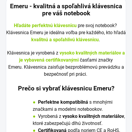
Emeru - k
valitná a spoľahlivá klávesnica
pre váš notebook
Hľadáte perfektnú klávesnicu
pre svoj notebook?
Klávesnica Emeru je ideálna voľba pre každého, kto hľadá
kvalitnú a spoľahlivú klávesnicu
.
Klávesnica je vyrobená z
vysoko kvalitných materiálov a
je vybavená certifikovanými
časťami značky
Emeru. Klávesnica zaisťuje bezproblémovú prevádzku a
bezpečnosť pri práci.
Prečo si vybrať klávesnicu Emeru?
●
Perfektne kompatibilná
s mnohými
značkami a modelmi notebookov.
●
V
y
robená z
vysoko kvalitných materiálov
,
ktoré zabezpečujú dlhú životnosť.
●
Certifikovaná
podľa noriem CE a RoHS,