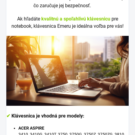
čo zaručuje jej bezpečnosť.
Ak hľadáte
kvalitnú a spoľahlivú klávesnicu
pre
notebook, klávesnica Emeru je ideálna voľba pre vás!
✔
Klávesnica je vhodná pre modely:
ACER ASPIRE
3410, 3410G, 3410T, 3750, 3750G, 3750Z, 3750ZG, 3810,