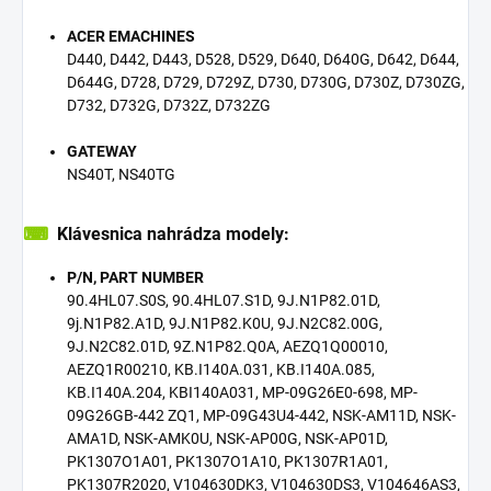
ACER EMACHINES
D440, D442, D443, D528, D529, D640, D640G, D642, D644,
D644G, D728, D729, D729Z, D730, D730G, D730Z, D730ZG,
D732, D732G, D732Z, D732ZG
GATEWAY
NS40T, NS40TG
⌨
Klávesnica nahrádza modely:
P/N, PART NUMBER
90.4HL07.S0S, 90.4HL07.S1D, 9J.N1P82.01D,
9j.N1P82.A1D, 9J.N1P82.K0U, 9J.N2C82.00G,
9J.N2C82.01D, 9Z.N1P82.Q0A, AEZQ1Q00010,
AEZQ1R00210, KB.I140A.031, KB.I140A.085,
KB.I140A.204, KBI140A031, MP-09G26­E0-698, MP-
09G26GB-442 ZQ1, MP-09G43U4-442, NSK-AM11D, NSK-
AMA1D, NSK-AMK0U, NSK-AP00G, NSK-AP01D,
PK1307O1A01, PK1307O1A10, PK1307R1A01,
PK1307R2020, V104630DK3, V104630DS3, V104646AS3,