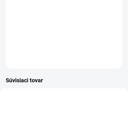
DORUČENIA
Rozloženie kláves:
QWERTY SK/CZ
Vyrobené najväčšími výrobcami dielov pre notebooky:
Compal, Sunrex
a
Quanta.
Kvalitné materiály
zaručujú
100% kompatibilitu.
DETAILNÉ INFORMÁCIE
OPÝTAŤ SA
STRÁŽIŤ
Súvisiaci tovar