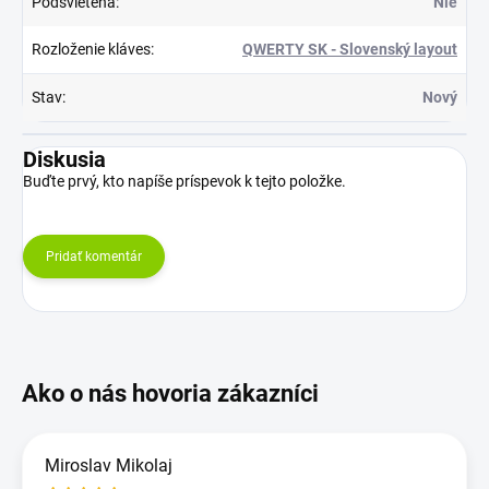
Podsvietená
:
Nie
Rozloženie kláves
:
QWERTY SK - Slovenský layout
Stav
:
Nový
Diskusia
Buďte prvý, kto napíše príspevok k tejto položke.
Pridať komentár
Miroslav Mikolaj