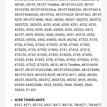
3810G, 3810T, 3810T Timeline, 3810T-351G25, 3810T-
351G25N, 3810T-352G32na, 3810T-354G32n, 3810T-6415,
3810T-944G32n, 3810T-H2, 3810T-H22F, 3810T-S22, 3810T-
S22F, 3810TZ-4880, 3820, 3820G, 3820T, 3820TG, 3820TZ,
3820TZG, 3820ZG, 4235, 4240, 4250, 4251, 4252, 4253,
4253G, 4333, 4339, 4349, 4350G, 4352, 4352G, 4410,
4410T, 4535, 4535G, 4540, 4540G, 4551, 4551G, 4552,
4552G, 4553G, 4560, 4560G, 4625, 4625G, 4733Z, 4735,
4736, 4736G, 4736Z, 4736ZG, 4738, 4738G, 4738Z,
4738ZG, 4739, 4739Z, 4740G, 4741, 4741G, 4741Z,
4741ZG, 4743, 4743G, 4743Z, 4743ZG, 4745, 4745G,
4745Z, 4749, 4749Z, 4750, 4750G, 4750Z, 4750ZG, 4752,
4752G, 4752Z, 4752ZG, 4810, 4810 Timeline, 4810-4439,
4810T, 4810T-352G32Mn, 4810T-353G25Mn, 4810T-8480,
4810TG-R23, 4810TG-R23F, 4810TZ-4011, 4820, 4820G,
4820T, 4820TG, 4820TZ, 4820TZG, 4820Z, 4935, 4935G,
4935G-644G32Mn, 5935, 5935G, 5940, 5940G, 5942,
5942G, E1-431
ACER TRAVELMATE
8331, 8371, 8371G, 8431, 8471, 8471G, TM 8371, TM 8471