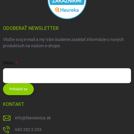
ODOBERAŤ NEWSLETTER
Vložte svoj e-mail a my Vám budeme zasielať informácie o nových
produktoch na našom e-shope.
EMAIL
Prihlásiť sa
KONTAKT
info
@
klavesnica.sk
043 202 2 333