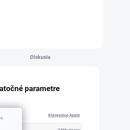
24 mesiacov Najväčšia kvalita
značky Green Cell...
i...
Diskusia
atočné parametre
ória
:
Klávesnice Apple
ie
24Mesiacov