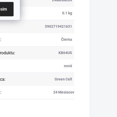
ka
:
asím
nosť
:
0.1 kg
5902719421631
:
Čierna
roduktu
:
KB64US
nová
bca
:
Green Cell
a
:
24 Mesiacov