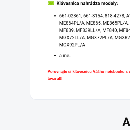
⌨
Klávesnica nahrádza modely:
661-02361, 661-8154, 818-4278, 
ME864PL/A, ME865, ME865PL/A,
MF839, MF839LL/A, MF840, MF84
MGX72LL/A, MGX72PL/A, MGX82
MGX92PL/A
a iné...
Porovnajte si klávesnicu Vášho notebooku s
tovaru!!!