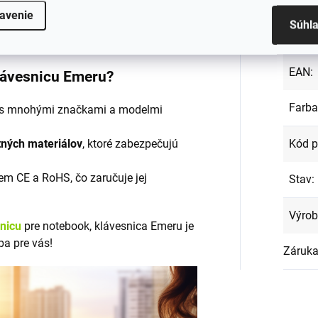
Záru
alitných materiálov a je vybavená
avenie
Súhl
. Klávesnica zaisťuje bezproblémovú
Hmot
ečnosť pri práci.
EAN
:
klávesnicu Emeru?
Farba
s mnohými značkami a modelmi
Kód p
tných materiálov
, ktoré zabezpečujú
em CE a RoHS, čo zaručuje jej
Stav
:
Výro
snicu
pre notebook, klávesnica Emeru je
ba pre vás!
Záruk