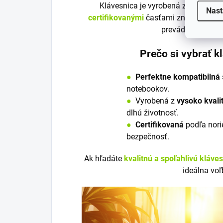
Klávesnica je vyrobená z
vysoko kv
Nast
certifikovanými
časťami značky Emeru
prevádzku a bezp
Prečo si vybrať 
●
Perfektne kompatibilná
notebookov.
●
V
y
robená z
vysoko kvali
dlhú životnosť.
●
Certifikovaná
podľa nori
bezpečnosť.
Ak hľadáte
kvalitnú a spoľahlivú kláve
ideálna voľ