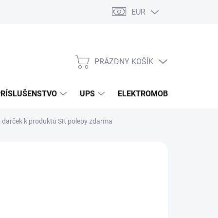
EUR
Podmienky ochrany osobných údajov
Súbory cookies
Rekla
PRÁZDNY KOŠÍK
NÁKUPNÝ
KOŠÍK
PRÍSLUŠENSTVO
UPS
ELEKTROMOBILITA
O
 darček k produktu SK polepy zdarma
/ ks