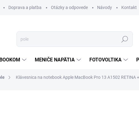
Doprava a platba
Otázky a odpovede
Návody
Kontakt
Hľadať
TEBOOKOM
MENIČE NAPÄTIA
FOTOVOLTIKA
ple
Klávesnica na notebook Apple MacBook Pro 13 A1502 RETINA
+
€20,47
€14,76
€12 bez DPH
Jednotková
SKLADOM