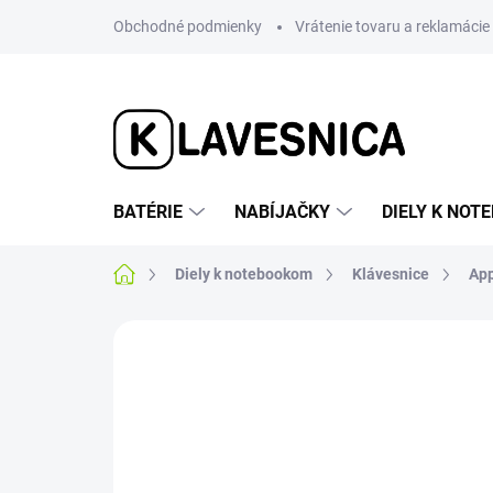
Prejsť
Obchodné podmienky
Vrátenie tovaru a reklamácie
na
obsah
BATÉRIE
NABÍJAČKY
DIELY K NO
Domov
Diely k notebookom
Klávesnice
Ap
Neohodnotené
Podrobnosti hodnotenia
AKCIA