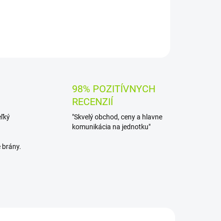
OPÝTAŤ SA
STRÁŽIŤ
98% POZITÍVNYCH
RECENZIÍ
eľký
"Skvelý obchod, ceny a hlavne
komunikácia na jednotku"
 brány.