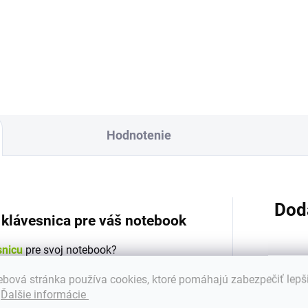
ZDARMA - SK/CZ polepy na
klávesnicu Vyrobené najväčším
Hodnotenie
Dod
á klávesnica pre váš notebook
snicu
pre svoj notebook?
každého, kto hľadá
kvalitnú a spoľahlivú
Kateg
bová stránka používa cookies, ktoré pomáhajú zabezpečiť lepš
snicu
.
.
Ďalšie informácie