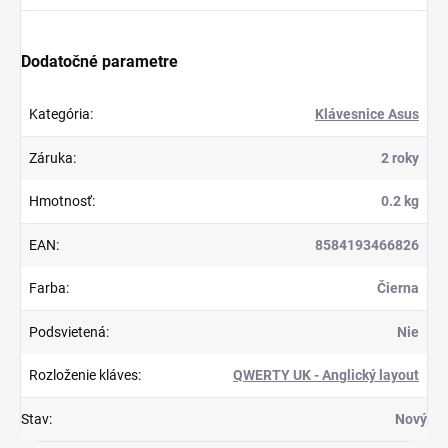
Dodatočné parametre
Kategória
:
Klávesnice Asus
Záruka
:
2 roky
Hmotnosť
:
0.2 kg
EAN
:
8584193466826
Farba
:
Čierna
Podsvietená
:
Nie
Rozloženie kláves
:
QWERTY UK - Anglický layout
Stav
:
Nový