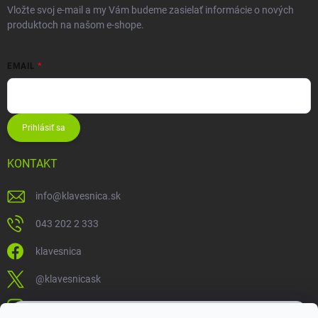
Vložte svoj e-mail a my Vám budeme zasielať informácie o nových
produktoch na našom e-shope.
EMAIL
Prihlásiť sa
KONTAKT
info
@
klavesnica.sk
043 202 2 333
klavesnica
@klavesnicask
klavesnica_sk
×