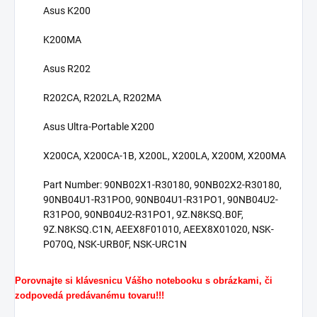
Asus K200
K200MA
Asus R202
R202CA, R202LA, R202MA
Asus Ultra-Portable X200
X200CA, X200CA-1B, X200L, X200LA, X200M, X200MA
Part Number: 90NB02X1-R30180, 90NB02X2-R30180,
90NB04U1-R31PO0, 90NB04U1-R31PO1, 90NB04U2-
R31PO0, 90NB04U2-R31PO1, 9Z.N8KSQ.B0F,
9Z.N8KSQ.C1N, AEEX8F01010, AEEX8X01020, NSK-
P070Q, NSK-URB0F, NSK-URC1N
Porovnajte si klávesnicu Vášho notebooku s obrázkami, či
zodpovedá predávanému tovaru!!!