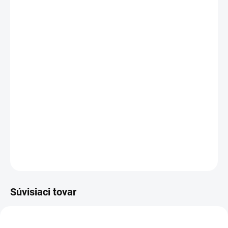
DORUČENIA
−
+
Pridať do košíka
Rozloženie kláves:
QWERTY CZ
+
ZDARMA - SK/CZ polepy na klávesnicu
Vyrobené najväčšími výrobcami dielov pre notebooky:
Compal, Sunrex
a
Quanta.
Kvalitné materiály
zaručujú
100% kompatibilitu.
DETAILNÉ INFORMÁCIE
OPÝTAŤ SA
STRÁŽIŤ
Súvisiaci tovar