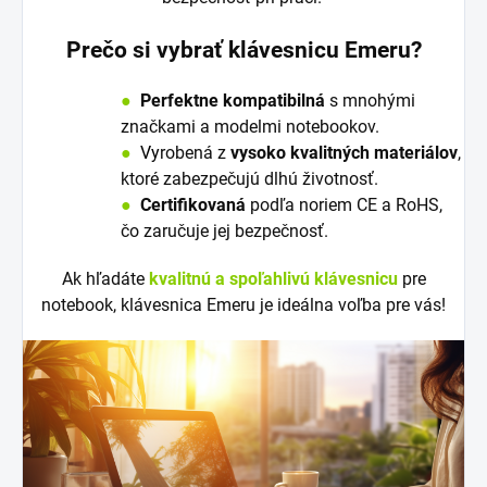
Prečo si vybrať klávesnicu Emeru?
●
Perfektne kompatibilná
s mnohými
značkami a modelmi notebookov.
●
V
y
robená z
vysoko kvalitných materiálov
,
ktoré zabezpečujú dlhú životnosť.
●
Certifikovaná
podľa noriem CE a RoHS,
čo zaručuje jej bezpečnosť.
Ak hľadáte
kvalitnú a spoľahlivú klávesnicu
pre
notebook, klávesnica Emeru je ideálna voľba pre vás!