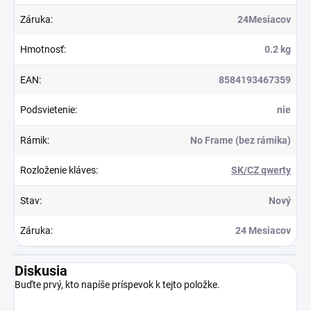
Záruka
:
24Mesiacov
Hmotnosť
:
0.2 kg
EAN
:
8584193467359
Podsvietenie
:
nie
Rámik
:
No Frame (bez rámika)
Rozloženie kláves
:
SK/CZ qwerty
Stav
:
Nový
Záruka
:
24 Mesiacov
Diskusia
Buďte prvý, kto napíše príspevok k tejto položke.