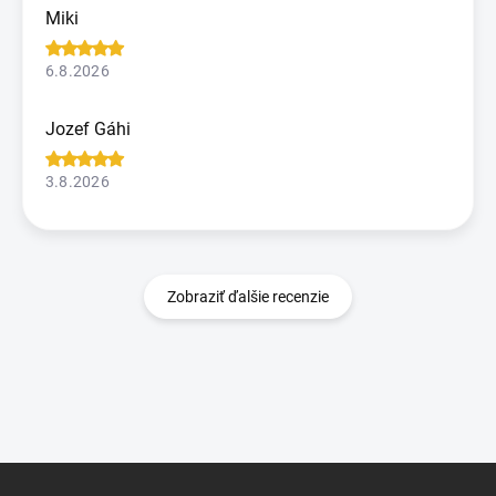
Miki
6.8.2026
Jozef Gáhi
3.8.2026
Zobraziť ďalšie recenzie
Z