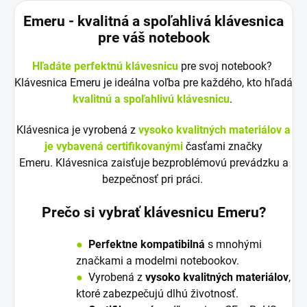
Emeru - k
valitná a spoľahlivá klávesnica
pre váš notebook
Hľadáte perfektnú klávesnicu
pre svoj notebook?
Klávesnica Emeru je ideálna voľba pre každého, kto hľadá
kvalitnú a spoľahlivú klávesnicu
.
Klávesnica je vyrobená z
vysoko kvalitných materiálov a
je vybavená certifikovanými
časťami značky
Emeru. Klávesnica zaisťuje bezproblémovú prevádzku a
bezpečnosť pri práci.
Prečo si vybrať klávesnicu Emeru?
●
Perfektne kompatibilná
s mnohými
značkami a modelmi notebookov.
●
V
y
robená z
vysoko kvalitných materiálov
,
ktoré zabezpečujú dlhú životnosť.