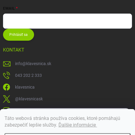
EMAIL
Prihlásiť sa
KONTAKT
info
@
klavesnica.sk
043 202 2 333
klavesnica
@klavesnicask
klavesnica_sk
×
Táto webová stránka používa cookies, ktoré pomáhajú
Dobrý deň! 👋 Pomôžem vám nájsť správny diel. Napíšte mi.
zabezpečiť lepšie služby
.
Ďalšie informácie
Doprava a platba