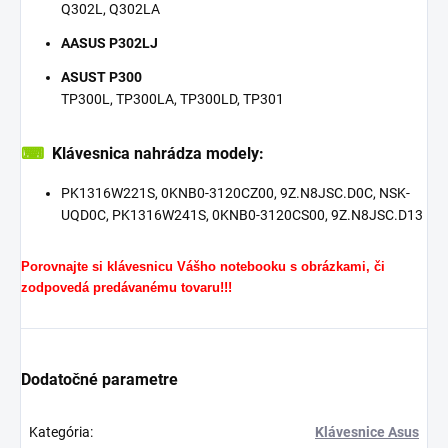
Q302L, Q302LA
AASUS P302LJ
ASUST P300
TP300L, TP300LA, TP300LD, TP301
⌨
Klávesnica nahrádza modely:
PK1316W221S, 0KNB0-3120CZ00, 9Z.N8JSC.D0C, NSK-
UQD0C, PK1316W241S, 0KNB0-3120CS00, 9Z.N8JSC.D13
Porovnajte si klávesnicu Vášho notebooku s obrázkami, či
zodpovedá predávanému tovaru!!!
Dodatočné parametre
Kategória
:
Klávesnice Asus