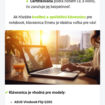
●
Certifikovaná
podľa noriem CE a RoHS,
čo zaručuje jej bezpečnosť.
Ak hľadáte
kvalitnú a spoľahlivú klávesnicu
pre
notebook, klávesnica Emeru je ideálna voľba pre vás!
✔
Klávesnica je vhodná pre modely:
ASUS Vivobook Flip Q302