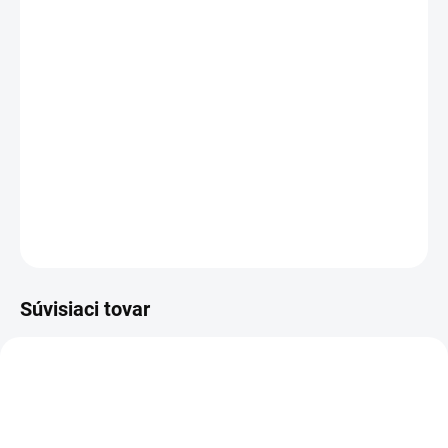
cena:
MOŽNOSTI
DORUČENIA
Rozloženie kláves:
QWERTY SK/CZ
Vyrobené najväčšími výrobcami dielov pre notebooky:
Compal, Sunrex
a
Quanta.
Kvalitné materiály
zaručujú
100% kompatibilitu.
DETAILNÉ INFORMÁCIE
OPÝTAŤ SA
STRÁŽIŤ
Súvisiaci tovar
AKCIA