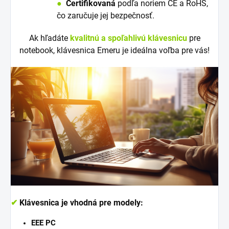
●
Certifikovaná
podľa noriem CE a RoHS,
čo zaručuje jej bezpečnosť.
Ak hľadáte
kvalitnú a spoľahlivú klávesnicu
pre
notebook, klávesnica Emeru je ideálna voľba pre vás!
✔
Klávesnica je vhodná pre modely:
EEE PC