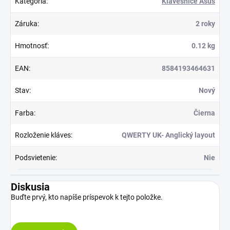
Kategória
:
Klávesnice Asus
Záruka
:
2 roky
Hmotnosť
:
0.12 kg
EAN
:
8584193464631
Stav
:
Nový
Farba
:
Čierna
Rozloženie kláves
:
QWERTY UK- Anglický layout
Podsvietenie
:
Nie
Diskusia
Buďte prvý, kto napíše príspevok k tejto položke.