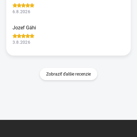
6.8.2026
Jozef Gáhi
3.8.2026
Zobraziť ďalšie recenzie
Z
á
p