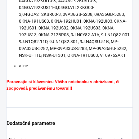
04GOA192KUI10-3, 04GOA192KUS10-3,
04GOA192KUS11-3,04GOA1L2KKO00-
3,04GOA212KBR00-3, 09A36GB-5238, 09A36GB-5283,
0KNA-191US03, 0KNA-192HU01, 0KNA-192UI03, 0KNA-
192US01, 0KNA-192US02, 0KNA-192US03, 0KNA-
192US13, 0KNA-212BR03, 9J.N0Y82.A1A, 9J.N1Q82.001,
9J.N1Q82.11D, 9J.N1Q82.301, 9J.N4QSU.51B, MP-
09A33US-5282, MP-09A33US-5283, MP-09A36HU-5282,
NSK-UF11D, NSK-UF301, OKNA-191US03, V109762AK1
a iné...
Porovnajte si klávesnicu Vášho notebooku s obrázkami, či
zodpovedá predávanému tovaru!!!
Dodatočné parametre