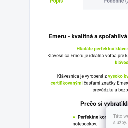
Popis
Podobné (
Emeru - k
valitná a spoľahliv
Hľadáte perfektnú kláve
Klávesnica Emeru je ideálna voľba pre 
kláve
Klávesnica je vyrobená z
vysoko kv
certifikovanými
časťami značky Emeru
prevádzku a bezp
Prečo si vybrať 
Táto we
●
Perfektne kompatibilná
služby
notebookov.