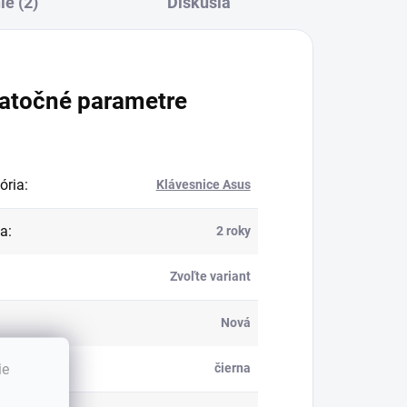
e (2)
Diskusia
atočné parametre
ória
:
Klávesnice Asus
ka
:
2 roky
Zvoľte variant
Nová
:
ie
čierna