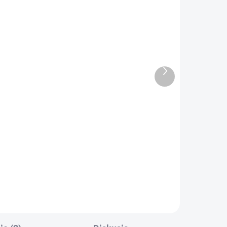
ADOM
Rámik displeja Asus K52
K52D K52F K52J K52JR
K52N
€24,59
€19,99 bez DPH
Ďalší
produkt
Do košíka