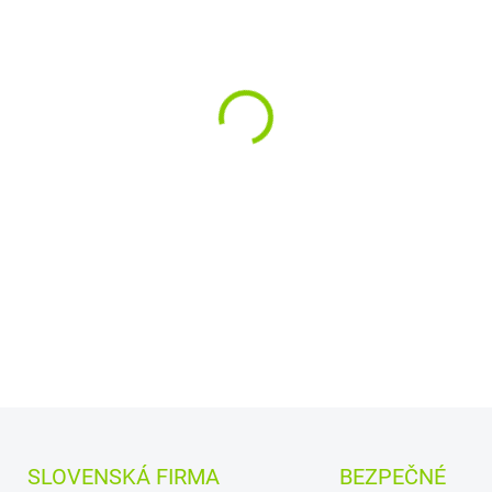
VARIANT
MOŽNOSTI DORUČENIA
−
+
Vyrobené najväčšími v
a
Quanta.
Kvalitné materiály
zaru
DETAILNÉ INFORMÁCIE
SLOVENSKÁ FIRMA
BEZPEČNÉ