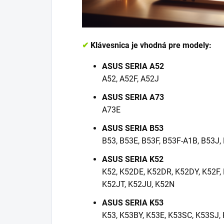
✔
Klávesnica je vhodná pre modely:
ASUS SERIA A52
A52, A52F, A52J
ASUS SERIA A73
A73E
ASUS SERIA B53
B53, B53E, B53F, B53F-A1B, B53J,
ASUS SERIA K52
K52, K52DE, K52DR, K52DY, K52F,
K52JT, K52JU, K52N
ASUS SERIA K53
K53, K53BY, K53E, K53SC, K53SJ,