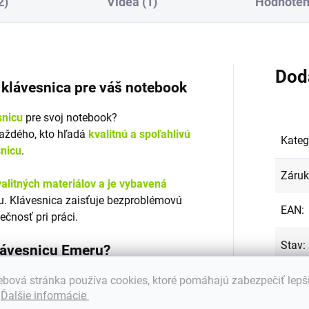
2)
Videá (1)
Hodnoteni
Dod
á klávesnica pre váš notebook
snicu
pre svoj notebook?
každého, kto hľadá
kvalitnú a spoľahlivú
Kateg
snicu
.
Záru
alitných materiálov a je vybavená
. Klávesnica zaisťuje bezproblémovú
EAN
:
ečnosť pri práci.
Stav
:
klávesnicu Emeru?
Farba
bová stránka používa cookies, ktoré pomáhajú zabezpečiť lepš
s mnohými značkami a modelmi
.
Ďalšie informácie