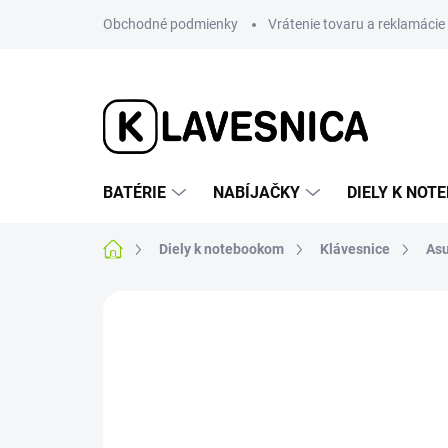
Prejsť
Obchodné podmienky
Vrátenie tovaru a reklamácie
na
obsah
BATÉRIE
NABÍJAČKY
DIELY K NO
Domov
Diely k notebookom
Klávesnice
As
2 hodnotenia
Podrobnosti hodnotenia