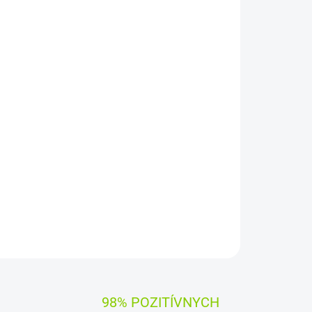
Pridať do košíka
ýrobcami dielov pre notebooky:
Compal, Sunrex
čujú
100% kompatibilitu.
OPÝTAŤ SA
STRÁŽIŤ
98% POZITÍVNYCH