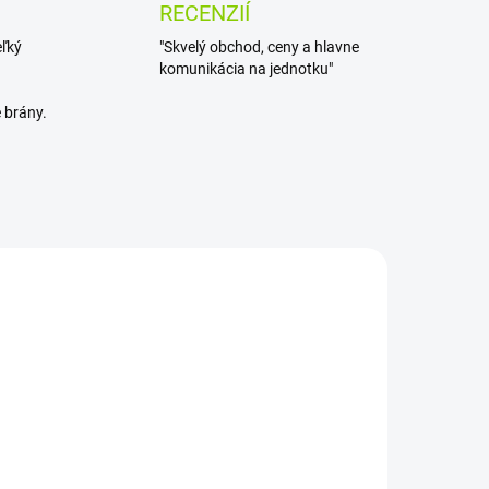
RECENZIÍ
eľký
"Skvelý obchod, ceny a hlavne
komunikácia na jednotku"
 brány.
SKLADOM