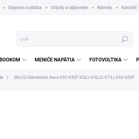
Doprava a platba
Otázky a odpovede
Návody
Kontakt
Hľadať
TEBOOKOM
MENIČE NAPÄTIA
FOTOVOLTIKA
us
SK/CZ Klávesnica Asus K52 K52F K52J K52JC K72J A52 A52F
od €30,75
od
€
od
€19,90
bez DPH
Jednotková
ZVOĽTE VARIANT
cena: