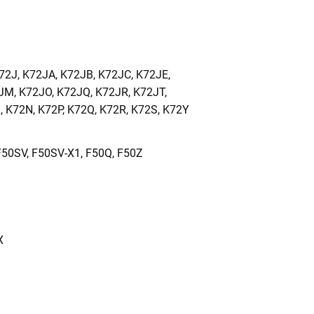
72J, K72JA, K72JB, K72JC, K72JE,
JM, K72JO, K72JQ, K72JR, K72JT,
, K72N, K72P, K72Q, K72R, K72S, K72Y
F50SV, F50SV-X1, F50Q, F50Z
X