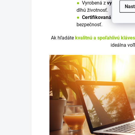
●
V
y
robená z
vysoko kvali
Nast
dlhú životnosť.
●
Certifikovaná
podľa nori
bezpečnosť.
Ak hľadáte
kvalitnú a spoľahlivú kláve
ideálna voľ