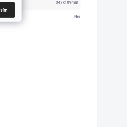
ery
:
347x109mm
asím
etenie
:
Nie