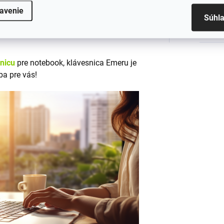
Rozm
tných materiálov
, ktoré zabezpečujú
avenie
Súhl
em CE a RoHS, čo zaručuje jej
Podsvi
snicu
pre notebook, klávesnica Emeru je
ba pre vás!