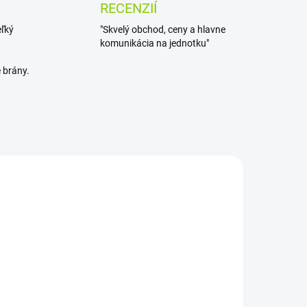
RECENZIÍ
eľký
"Skvelý obchod, ceny a hlavne
komunikácia na jednotku"
 brány.
ADOM
SKLADOM