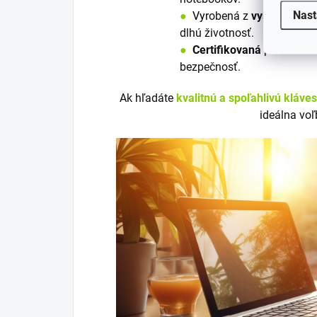
Nast
●
V
y
robená z
vysoko kvali
dlhú životnosť.
●
Certifikovaná
podľa nori
bezpečnosť.
Ak hľadáte
kvalitnú a spoľahlivú kláve
ideálna voľ