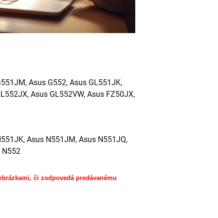
G551JM, Asus G552, Asus GL551JK,
GL552JX, Asus GL552VW, Asus FZ50JX,
N551JK, Asus N551JM, Asus N551JQ,
s N552
 obrázkami, či zodpovedá predávanému