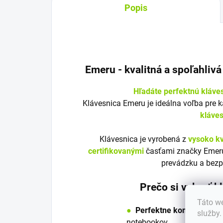
Popis
Emeru - k
valitná a spoľahliv
Hľadáte perfektnú kláve
Klávesnica Emeru je ideálna voľba pre 
kláve
Klávesnica je vyrobená z
vysoko kv
certifikovanými
časťami značky Emeru
prevádzku a bezp
Prečo si vybrať 
Táto we
●
Perfektne kompatibilná
služby
notebookov.