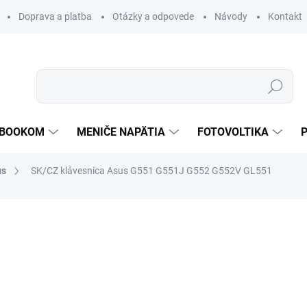
Doprava a platba
Otázky a odpovede
Návody
Kontakt
Hľadať
TEBOOKOM
MENIČE NAPÄTIA
FOTOVOLTIKA
us
SK/CZ klávesnica Asus G551 G551J G552 G552V GL551
€59,04
/ ks
€48 bez DPH
Jednotková
SKLADOM
cena:
MOŽNOSTI DORUČENIA