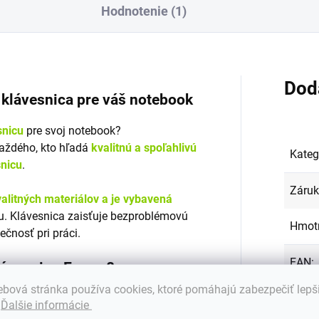
Hodnotenie (1)
Dod
á klávesnica pre váš notebook
snicu
pre svoj notebook?
každého, kto hľadá
kvalitnú a spoľahlivú
Kateg
snicu
.
Záru
alitných materiálov a je vybavená
. Klávesnica zaisťuje bezproblémovú
Hmot
ečnosť pri práci.
EAN
:
klávesnicu Emeru?
bová stránka používa cookies, ktoré pomáhajú zabezpečiť lepš
Podsv
s mnohými značkami a modelmi
.
Ďalšie informácie