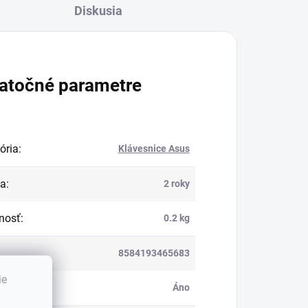
Diskusia
atočné parametre
ória
:
Klávesnice Asus
ka
:
2 roky
nosť
:
0.2 kg
8584193465683
ie
ietená
:
Áno