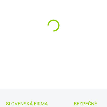
−
+
Rozloženie kláves:
QWE
Vyrobené najväčšími v
a
Quanta.
Kvalitné materiály
zaru
DETAILNÉ INFORMÁCIE
SLOVENSKÁ FIRMA
BEZPEČNÉ