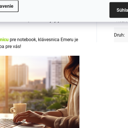
Rámi
avenie
tných materiálov
, ktoré zabezpečujú
Súhl
em CE a RoHS, čo zaručuje jej
Rozlo
Druh
:
snicu
pre notebook, klávesnica Emeru je
ba pre vás!