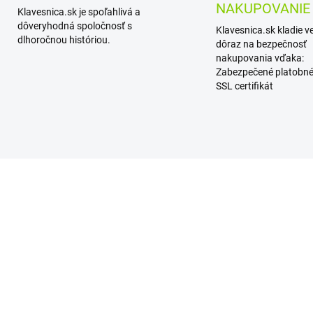
NAKUPOVANIE
Klavesnica.sk je spoľahlivá a
dôveryhodná spoločnosť s
Klavesnica.sk kladie v
dlhoročnou históriou.
dôraz na bezpečnosť
nakupovania vďaka:
Zabezpečené platobné
SSL certifikát
PREVER DOSTUPNOSŤ
SKL