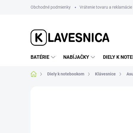
Prejsť
Obchodné podmienky
Vrátenie tovaru a reklamácie
na
obsah
BATÉRIE
NABÍJAČKY
DIELY K NO
Domov
Diely k notebookom
Klávesnice
As
1 hodnotenie
Podrobnosti hodnotenia