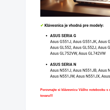
✔
Klávesnica je vhodná pre modely:
ASUS SERIA G
Asus G551J, Asus G551JK, Asus 
Asus GL552, Asus GL552J, Asus 
Asus GL752VW, Asus GL742VW
ASUS SERIA N
Asus N551J, Asus N551JB, Asus 
Asus N551JW, Asus N551JX, Asu
Porovnajte si klávesnicu Vášho notebooku s
tovaru!!!