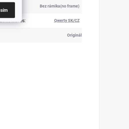
k
:
Bez rámika(no frame)
asím
ženie kláves
:
Qwerty SK/CZ
Originál