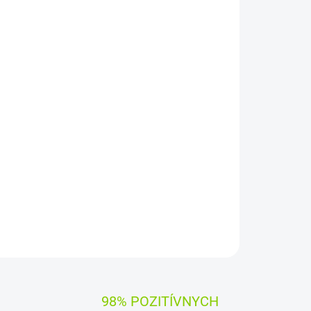
Pridať do košíka
RTY CS
ýrobcami dielov pre notebooky:
Compal, Sunrex
čujú
100% kompatibilitu.
OPÝTAŤ SA
STRÁŽIŤ
98% POZITÍVNYCH