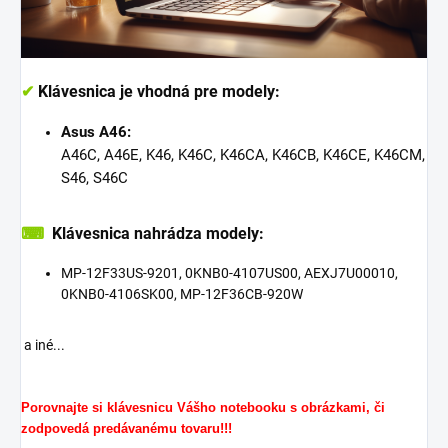
✔
Klávesnica je vhodná pre modely:
Asus A46:
A46C, A46E, K46, K46C, K46CA, K46CB, K46CE, K46CM,
S46, S46C
⌨
Klávesnica nahrádza modely:
MP-12F33US-9201, 0KNB0-4107US00, AEXJ7U00010,
0KNB0-4106SK00, MP-12F36CB-920W
a iné...
Porovnajte si klávesnicu Vášho notebooku s obrázkami, či
zodpovedá predávanému tovaru!!!