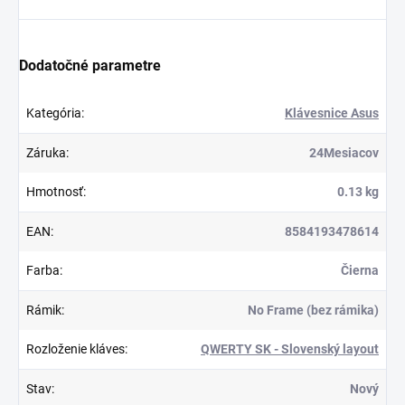
Dodatočné parametre
Kategória
:
Klávesnice Asus
Záruka
:
24Mesiacov
Hmotnosť
:
0.13 kg
EAN
:
8584193478614
Farba
:
Čierna
Rámik
:
No Frame (bez rámika)
Rozloženie kláves
:
QWERTY SK - Slovenský layout
Stav
:
Nový