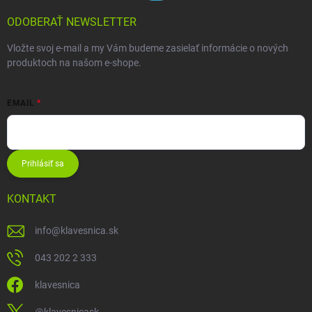
ODOBERAŤ NEWSLETTER
Vložte svoj e-mail a my Vám budeme zasielať informácie o nových
produktoch na našom e-shope.
EMAIL
Prihlásiť sa
KONTAKT
info
@
klavesnica.sk
043 202 2 333
klavesnica