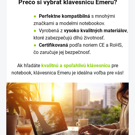
Prečo si vybrať klávesnicu Emeru?
●
Perfektne kompatibilná
s mnohými
značkami a modelmi notebookov.
●
V
y
robená z
vysoko kvalitných materiálov
,
ktoré zabezpečujú dlhú životnosť.
●
Certifikovaná
podľa noriem CE a RoHS,
čo zaručuje jej bezpečnosť.
Ak hľadáte
kvalitnú a spoľahlivú klávesnicu
pre
notebook, klávesnica Emeru je ideálna voľba pre vás!