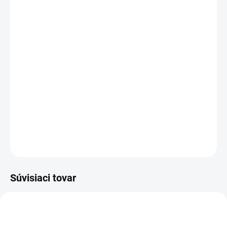
DORUČENIA
−
+
Pridať do košíka
Rozloženie kláves:
QWERTY SK
Vyrobené najväčšími výrobcami dielov pre notebooky:
Compal, Sunrex
a
Quanta.
Kvalitné materiály
zaručujú
100% kompatibilitu.
DETAILNÉ INFORMÁCIE
OPÝTAŤ SA
STRÁŽIŤ
Súvisiaci tovar