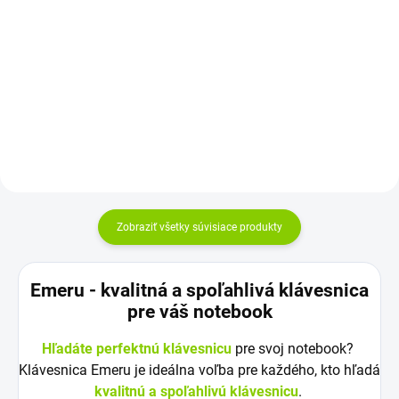
mesiacov Najväčšia kvalita
Kapacita: 5200 mAh Napätie:
značky Green...
11,1 V (10,8 V) Záruka: 12
mesiacov Najväčšia kvalita
značky Green...
Zobraziť všetky súvisiace produkty
Emeru - k
valitná a spoľahlivá klávesnica
pre váš notebook
Hľadáte perfektnú klávesnicu
pre svoj notebook?
Klávesnica Emeru je ideálna voľba pre každého, kto hľadá
kvalitnú a spoľahlivú klávesnicu
.