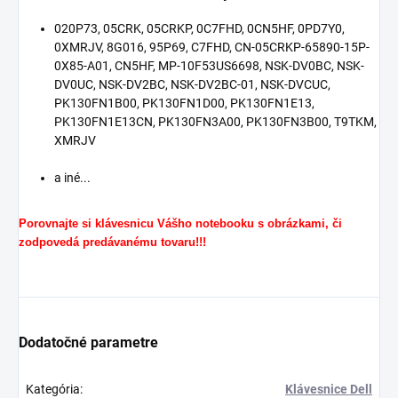
020P73, 05CRK, 05CRKP, 0C7FHD, 0CN5HF, 0PD7Y0,
0XMRJV, 8G016, 95P69, C7FHD, CN-05CRKP-65890-15P-
0X85-A01, CN5HF, MP-10F53US6698, NSK-DV0BC, NSK-
DV0UC, NSK-DV2BC, NSK-DV2BC-01, NSK-DVCUC,
PK130FN1B00, PK130FN1D00, PK130FN1E13,
PK130FN1E13CN, PK130FN3A00, PK130FN3B00, T9TKM,
XMRJV
a iné...
Porovnajte si klávesnicu Vášho notebooku s obrázkami, či
zodpovedá predávanému tovaru!!!
Dodatočné parametre
Kategória
:
Klávesnice Dell