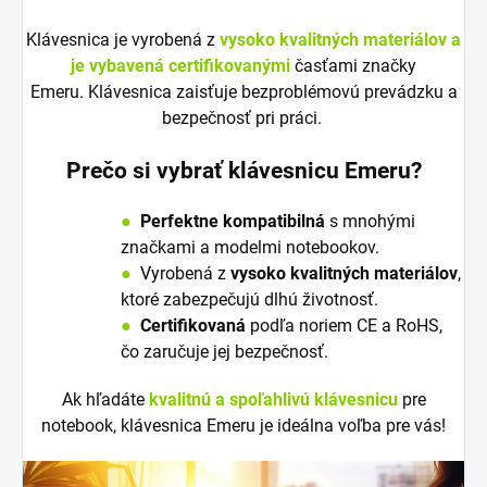
Klávesnica je vyrobená z
vysoko kvalitných materiálov a
je vybavená certifikovanými
časťami značky
Emeru. Klávesnica zaisťuje bezproblémovú prevádzku a
bezpečnosť pri práci.
Prečo si vybrať klávesnicu Emeru?
●
Perfektne kompatibilná
s mnohými
značkami a modelmi notebookov.
●
V
y
robená z
vysoko kvalitných materiálov
,
ktoré zabezpečujú dlhú životnosť.
●
Certifikovaná
podľa noriem CE a RoHS,
čo zaručuje jej bezpečnosť.
Ak hľadáte
kvalitnú a spoľahlivú klávesnicu
pre
notebook, klávesnica Emeru je ideálna voľba pre vás!