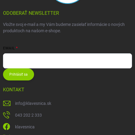
ODOBERAŤ NEWSLETTER
Vložte svoj e-mail a my Vám budeme zasielať informácie o nových
produktoch na našom e-shope.
EMAIL
Prihlásiť sa
KONTAKT
info
@
klavesnica.sk
043 202 2 333
klavesnica