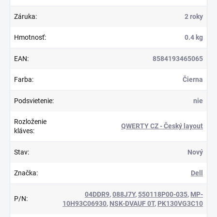
Záruka
:
2 roky
Hmotnosť
:
0.4 kg
EAN
:
8584193465065
Farba
:
Čierna
Podsvietenie
:
nie
Rozloženie
QWERTY CZ - Český layout
kláves
:
Stav
:
Nový
Značka
:
Dell
04DDR9
,
088J7Y
,
550118P00-035
,
MP-
P/N
:
10H93C06930
,
NSK-DVAUF 0T
,
PK130VG3C10