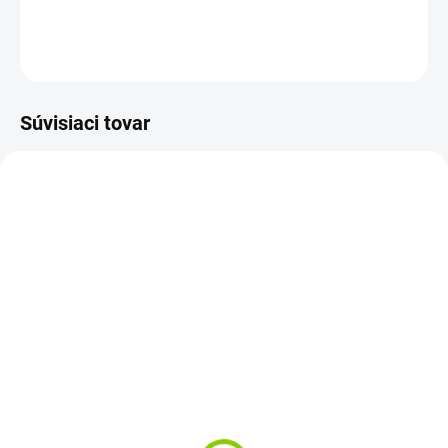
DETAILNÉ INFORMÁCIE
OPÝTAŤ SA
STRÁŽIŤ
Súvisiaci tovar
TIP
1-3 PRAC.DNÍ
PREVER DOSTUPNOSŤ
Batéria do notebooku
Batéria do notebooku
Dell Latitude E5420
Dell Latitude E5520
E5520 E6420 E6520
E6420 E6520 E6530
€52,46
€80,69