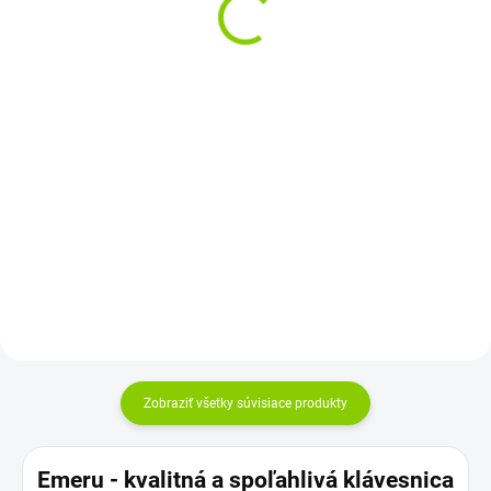
€42,65 bez DPH
€65,60 bez DPH
Do košíka
Detail
Kapacita: 6600 mAh Napätie:
Kapacita: 7800 mAh Napätie:
11,1 V (10,8 V) Záruka: 12
10,8 V (11,1 V) Záruka: 12
mesiacov Najväčšia kvalita
mesiacov Najväčšia kvalita
značky Green...
značky Green...
Zobraziť všetky súvisiace produkty
Emeru - k
valitná a spoľahlivá klávesnica