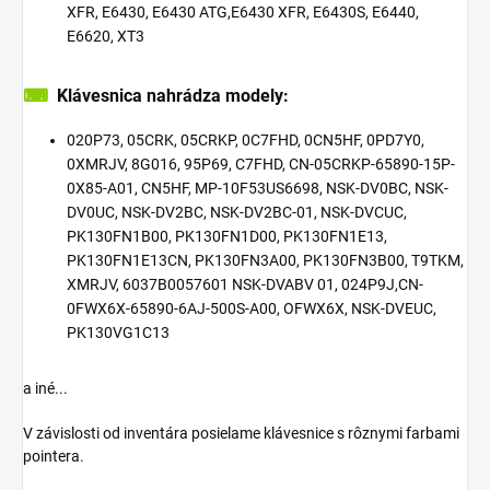
XFR, E6430, E6430 ATG,E6430 XFR, E6430S, E6440,
E6620, XT3
⌨
Klávesnica nahrádza modely:
020P73, 05CRK, 05CRKP, 0C7FHD, 0CN5HF, 0PD7Y0,
0XMRJV, 8G016, 95P69, C7FHD, CN-05CRKP-65890-15P-
0X85-A01, CN5HF, MP-10F53US6698, NSK-DV0BC, NSK-
DV0UC, NSK-DV2BC, NSK-DV2BC-01, NSK-DVCUC,
PK130FN1B00, PK130FN1D00, PK130FN1E13,
PK130FN1E13CN, PK130FN3A00, PK130FN3B00, T9TKM,
XMRJV, 6037B0057601 NSK-DVABV 01, 024P9J,
CN-
0FWX6X-65890-6AJ-500S-A00, OFWX6X, NSK-DVEUC,
PK130VG1C13
a iné...
V závislosti od inventára posielame klávesnice s rôznymi farbami
pointera.