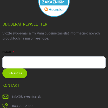
ODOBERAŤ NEWSLETTER
Vložte svoj e-mail a my Vám budeme zasielať informácie o nových
produktoch na našom e-shope.
EMAIL
Prihlásiť sa
KONTAKT
info
@
klavesnica.sk
043 202 2 333