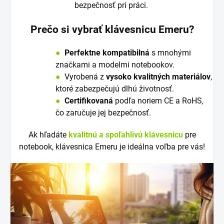
bezpečnosť pri práci.
Prečo si vybrať klávesnicu Emeru?
●
Perfektne kompatibilná
s mnohými
značkami a modelmi notebookov.
●
V
y
robená z
vysoko kvalitných materiálov
,
ktoré zabezpečujú dlhú životnosť.
●
Certifikovaná
podľa noriem CE a RoHS,
čo zaručuje jej bezpečnosť.
Ak hľadáte
kvalitnú a spoľahlivú klávesnicu
pre
notebook, klávesnica Emeru je ideálna voľba pre vás!