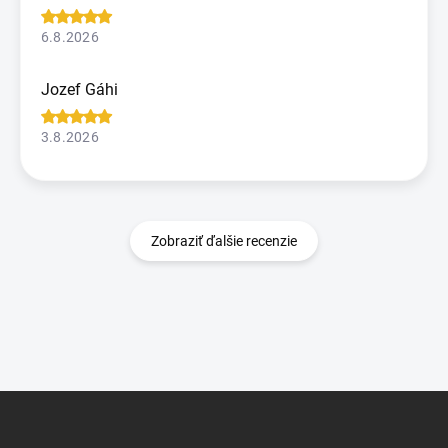
6.8.2026
Jozef Gáhi
3.8.2026
Zobraziť ďalšie recenzie
Z
á
p