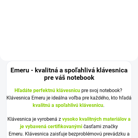
10,8 V (11,1 V) Záruka: 12
Kapacita: 6600 mAh Napätie:
mesiacov Najväčšia kvalita
11,1 V (10,8 V) Záruka: 12
značky Green...
mesiacov Najväčšia kvalita
značky Green...
Emeru - k
valitná a spoľahlivá klávesnica
pre váš notebook
Hľadáte perfektnú klávesnicu
pre svoj notebook?
Klávesnica Emeru je ideálna voľba pre každého, kto hľadá
kvalitnú a spoľahlivú klávesnicu
.
Klávesnica je vyrobená z
vysoko kvalitných materiálov a
je vybavená certifikovanými
časťami značky
Emeru. Klávesnica zaisťuje bezproblémovú prevádzku a