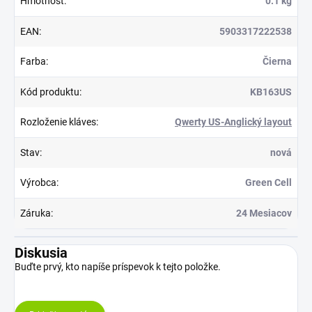
Hmotnosť
:
0.1 kg
EAN
:
5903317222538
Farba
:
Čierna
Kód produktu
:
KB163US
Rozloženie kláves
:
Qwerty US-Anglický layout
Stav
:
nová
Výrobca
:
Green Cell
Záruka
:
24 Mesiacov
Diskusia
Buďte prvý, kto napíše príspevok k tejto položke.