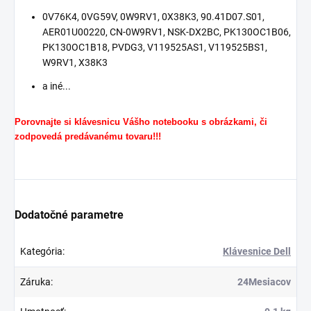
0V76K4, 0VG59V, 0W9RV1, 0X38K3, 90.41D07.S01,
AER01U00220, CN-0W9RV1, NSK-DX2BC, PK130OC1B06,
PK130OC1B18, PVDG3, V119525AS1, V119525BS1,
W9RV1, X38K3
a iné...
Porovnajte si klávesnicu Vášho notebooku s obrázkami, či
zodpovedá predávanému tovaru!!!
Dodatočné parametre
Kategória
:
Klávesnice Dell
Záruka
:
24Mesiacov