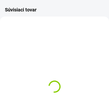
Súvisiaci tovar
AKCIA
SKLADOM
1-3 PRAC.DNÍ
Batéria do notebooku
Batéria do notebooku
Dell Inspiron J1KND
Dell Latitude 3330 Vostro
N4010 N5010 13R 14R
V131
15R 17R
€29,15
€38,38
€23,70 bez DPH
€31,20 bez DPH
Do košíka
Do košíka
Kapacita: 4400 mAh Napätie: