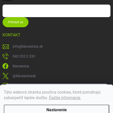
EMAIL
Prihlásiť sa
KONTAKT
info
@
klavesnica.sk
043 202 2 333
klavesnica
@klavesnicask
klavesnica_sk
×
Táto webová stránka používa cookies, ktoré pomáhajú
Dobrý deň! 👋 Pomôžem vám nájsť správny diel. Napíšte mi.
zabezpečiť lepšie služby
.
Ďalšie informácie
Doprava a platba
Nastavenie