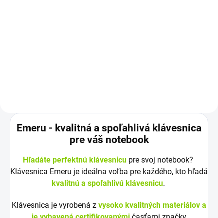
Do košíka
Kapacita: 4400 mAh Napätie:
11,1 V (10,8 V) Záruka: 12
mesiacov Najväčšia kvalita
značky Green...
Emeru - k
valitná a spoľahlivá klávesnica
pre váš notebook
Hľadáte perfektnú klávesnicu
pre svoj notebook?
Klávesnica Emeru je ideálna voľba pre každého, kto hľadá
kvalitnú a spoľahlivú klávesnicu
.
Klávesnica je vyrobená z
vysoko kvalitných materiálov a
je vybavená certifikovanými
časťami značky