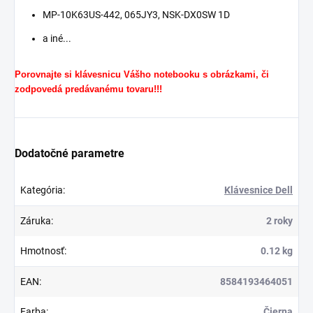
MP-10K63US-442, 065JY3, NSK-DX0SW 1D
a iné...
Porovnajte si klávesnicu Vášho notebooku s obrázkami, či
zodpovedá predávanému tovaru!!!
Dodatočné parametre
Kategória
:
Klávesnice Dell
Záruka
:
2 roky
Hmotnosť
:
0.12 kg
EAN
:
8584193464051
Farba
:
Čierna