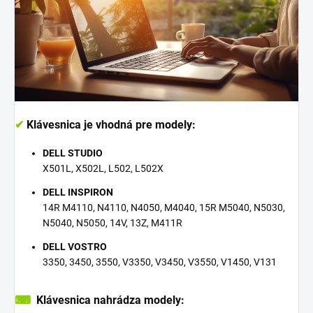
✔
Klávesnica je vhodná pre modely:
DELL STUDIO
X501L, X502L, L502, L502X
DELL INSPIRON
14R M4110, N4110, N4050, M4040, 15R M5040, N5030,
N5040, N5050, 14V, 13Z, M411R
DELL VOSTRO
3350, 3450, 3550, V3350, V3450, V3550, V1450, V131
⌨
Klávesnica nahrádza modely: