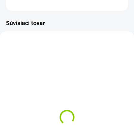
OPÝTAŤ SA
STRÁŽIŤ
Súvisiaci tovar
AKCIA
SUPER CENA
SKLADOM
Batéria do notebooku
Dell Inspiron N4010
N5010 13R 14R 15R 17R
€27,06
€22 bez DPH