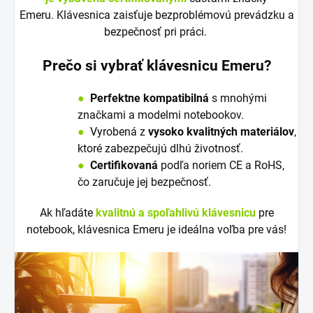
Emeru. Klávesnica zaisťuje bezproblémovú prevádzku a
bezpečnosť pri práci.
Prečo si vybrať klávesnicu Emeru?
●
Perfektne kompatibilná
s mnohými
značkami a modelmi notebookov.
●
V
y
robená z
vysoko kvalitných materiálov
,
ktoré zabezpečujú dlhú životnosť.
●
Certifikovaná
podľa noriem CE a RoHS,
čo zaručuje jej bezpečnosť.
Ak hľadáte
kvalitnú a spoľahlivú klávesnicu
pre
notebook, klávesnica Emeru je ideálna voľba pre vás!