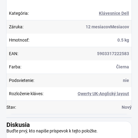
Kategória
:
Klávesnice Dell
Záruka
:
12 mesiacovMesiacov
Hmotnosť
:
0.5 kg
EAN
:
5903317222583
Farba
:
Čierna
Podsvietenie
:
nie
Rozloženie kláves
:
Qwerty UK-Anglický layout
Stav
:
Nový
Diskusia
Buďte prvý, kto napíše príspevok k tejto položke.