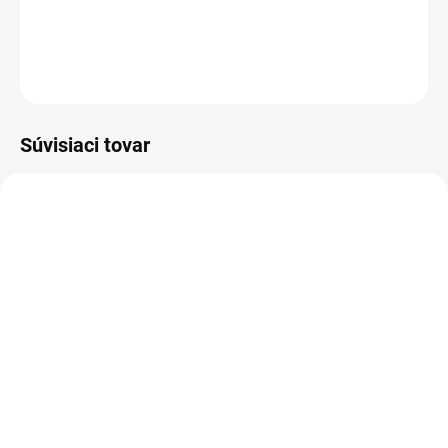
DETAILNÉ INFORMÁCIE
OPÝTAŤ SA
STRÁŽIŤ
Súvisiaci tovar
1-3 PRAC.DNÍ
Batéria do notebooku
Dell Studio 1500 1535
1536 1537 1555 1557
1558 WU946