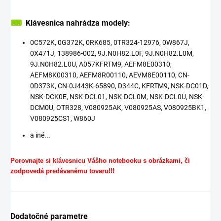
⌨
Klávesnica nahrádza modely:
0C572K, 0G372K, 0RK685, 0TR324-12976, 0W867J,
0X471J, 138986-002, 9J.N0H82.L0F, 9J.N0H82.L0M,
9J.N0H82.L0U, A057KFRTM9, AEFM8E00310,
AEFM8K00310, AEFM8R00110, AEVM8E00110, CN-
0D373K, CN-0J443K-65890, D344C, KFRTM9, NSK-DC01D,
NSK-DCK0E, NSK-DCL01, NSK-DCL0M, NSK-DCL0U, NSK-
DCM0U, OTR328, V080925AK, V080925AS, V080925BK1,
V080925CS1, W860J
a iné...
Porovnajte si klávesnicu Vášho notebooku s obrázkami, či
zodpovedá predávanému tovaru!!!
Dodatočné parametre