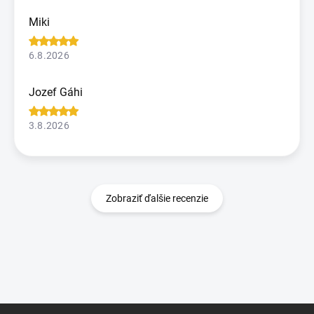
Miki
6.8.2026
Jozef Gáhi
3.8.2026
Zobraziť ďalšie recenzie
Z