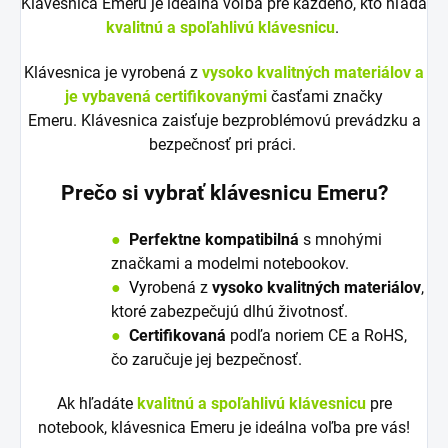
Klávesnica Emeru je ideálna voľba pre každého, kto hľadá
kvalitnú a spoľahlivú klávesnicu
.
Klávesnica je vyrobená z
vysoko kvalitných materiálov a
je vybavená certifikovanými
časťami značky
Emeru. Klávesnica zaisťuje bezproblémovú prevádzku a
bezpečnosť pri práci.
Prečo si vybrať klávesnicu Emeru?
●
Perfektne kompatibilná
s mnohými
značkami a modelmi notebookov.
●
V
y
robená z
vysoko kvalitných materiálov
,
ktoré zabezpečujú dlhú životnosť.
●
Certifikovaná
podľa noriem CE a RoHS,
čo zaručuje jej bezpečnosť.
Ak hľadáte
kvalitnú a spoľahlivú klávesnicu
pre
notebook, klávesnica Emeru je ideálna voľba pre vás!