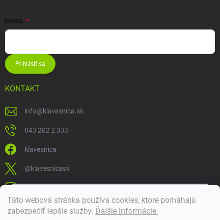
EMAIL
Prihlásiť sa
KONTAKT
info
@
klavesnica.sk
043 202 2 333
klavesnica
@klavesnicask
klavesnica_sk
×
Táto webová stránka používa cookies, ktoré pomáhajú
Dobrý deň! 👋 Pomôžem vám nájsť správny diel. Napíšte mi.
zabezpečiť lepšie služby
.
Ďalšie informácie