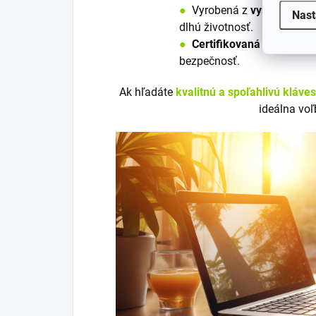
●
V
y
robená z
vysoko kvali
Nast
dlhú životnosť.
●
Certifikovaná
podľa nori
bezpečnosť.
Ak hľadáte
kvalitnú a spoľahlivú kláve
ideálna voľ