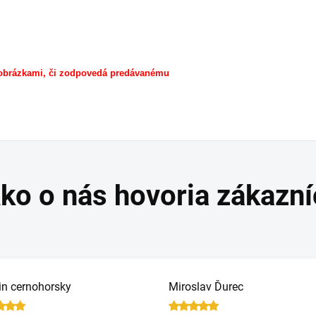
 obrázkami, či zodpovedá predávanému
in cernohorsky
Miroslav Ďurec