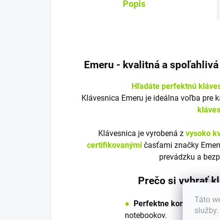
Popis
Emeru - k
valitná a spoľahliv
Hľadáte perfektnú kláve
Klávesnica Emeru je ideálna voľba pre 
kláve
Klávesnica je vyrobená z
vysoko kv
certifikovanými
časťami značky Emeru
prevádzku a bezp
Prečo si vybrať 
Táto we
●
Perfektne kompatibilná
služby
notebookov.