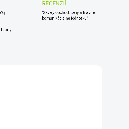
RECENZIÍ
eľký
"Skvelý obchod, ceny a hlavne
komunikácia na jednotku"
 brány.
 DNÍ
SKLADOM