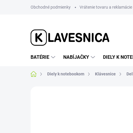
Prejsť
Obchodné podmienky
Vrátenie tovaru a reklamácie
na
obsah
BATÉRIE
NABÍJAČKY
DIELY K NO
Domov
Diely k notebookom
Klávesnice
Del
1 hodnotenie
Podrobnosti hodnotenia