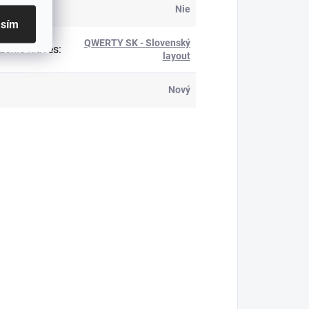
ietená
:
Nie
asím
QWERTY SK - Slovenský
ženie kláves
:
layout
Nový