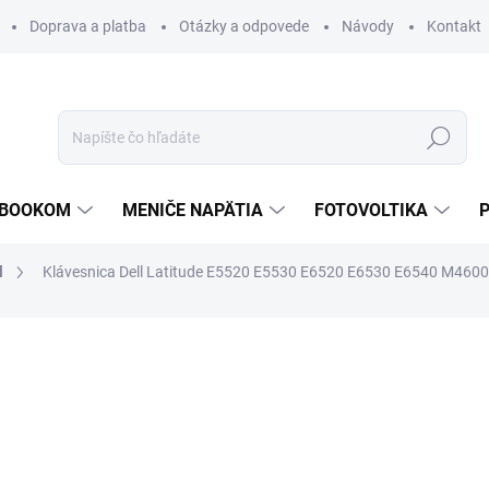
Doprava a platba
Otázky a odpovede
Návody
Kontakt
Hľadať
TEBOOKOM
MENIČE NAPÄTIA
FOTOVOLTIKA
l
Klávesnica Dell Latitude E5520 E5530 E6520 E6530 E6540 M46
€31,98
/ ks
€26 bez DPH
Jednotková
VYPREDANÉ
cena:
MOŽNOSTI DORUČENIA