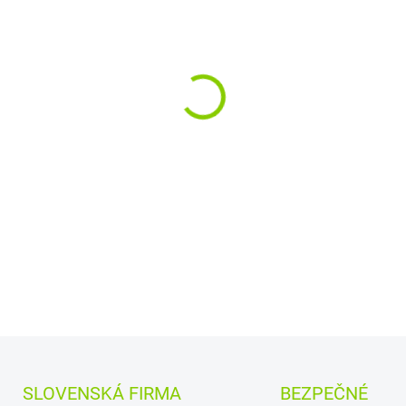
Rozloženie kláves:
QWE
Vyrobené najväčšími v
a
Quanta.
Kvalitné materiály
zaru
DETAILNÉ INFORMÁCIE
SLOVENSKÁ FIRMA
BEZPEČNÉ