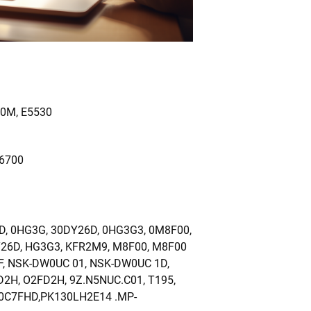
520M, E5530
M6700
D, 0HG3G, 30DY26D, 0HG3G3, 0M8F00,
Y26D, HG3G3, KFR2M9, M8F00, M8F00
, NSK-DW0UC 01, NSK-DW0UC 1D,
D2H, O2FD2H, 9Z.N5NUC.C01, T195,
 0C7FHD,PK130LH2E14 .MP-