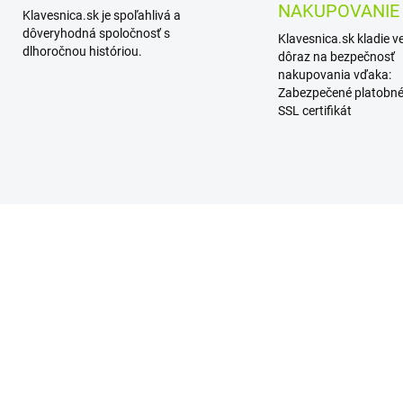
NAKUPOVANIE
Klavesnica.sk je spoľahlivá a
dôveryhodná spoločnosť s
Klavesnica.sk kladie v
dlhoročnou históriou.
dôraz na bezpečnosť
nakupovania vďaka:
Zabezpečené platobné
SSL certifikát
DO 7 PRAC.