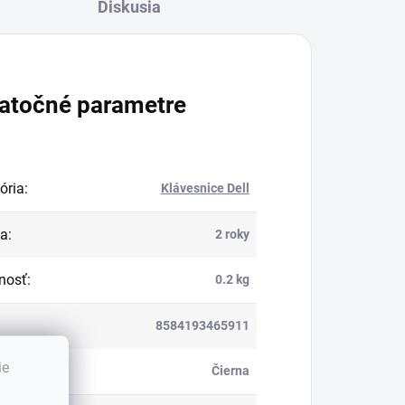
Diskusia
atočné parametre
ória
:
Klávesnice Dell
ka
:
2 roky
nosť
:
0.2 kg
8584193465911
ie
:
Čierna