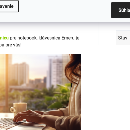
Podsv
tných materiálov
, ktoré zabezpečujú
avenie
Súhl
em CE a RoHS, čo zaručuje jej
Rozlo
snicu
pre notebook, klávesnica Emeru je
Stav
:
ba pre vás!