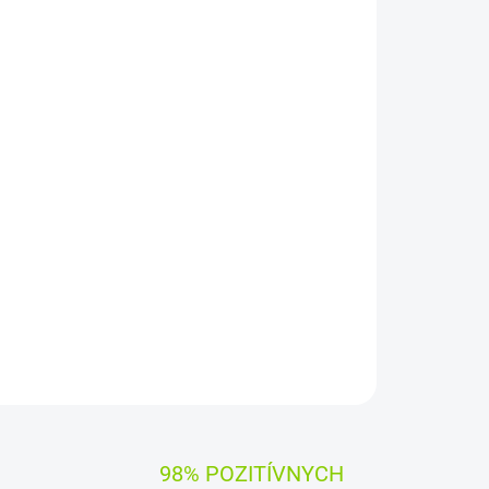
RTY SK
ýrobcami dielov pre notebooky:
Compal, Sunrex
čujú
100% kompatibilitu.
OPÝTAŤ SA
STRÁŽIŤ
98% POZITÍVNYCH