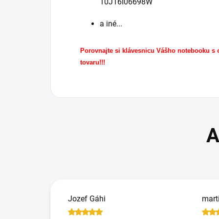
10J16I06698W
a iné...
Porovnajte si klávesnicu Vášho notebooku s
tovaru!!!
Jozef Gáhi
mart