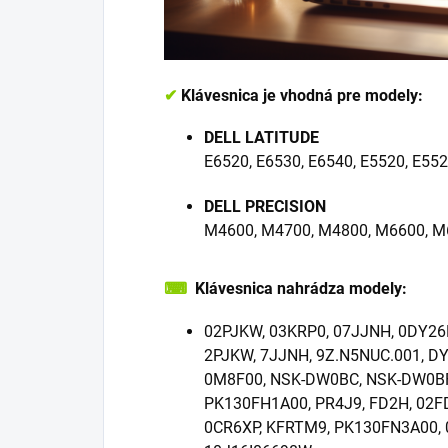
✔
Klávesnica je vhodná pre modely:
DELL LATITUDE
E6520, E6530, E6540, E5520, E5
DELL PRECISION
M4600, M4700, M4800, M6600, 
⌨
Klávesnica nahrádza modely:
02PJKW, 03KRP0, 07JJNH, 0DY26
2PJKW, 7JJNH, 9Z.N5NUC.001, D
0M8F00, NSK-DW0BC, NSK-DW0BF
PK130FH1A00, PR4J9, FD2H, 02F
0CR6XP, KFRTM9, PK130FN3A00,