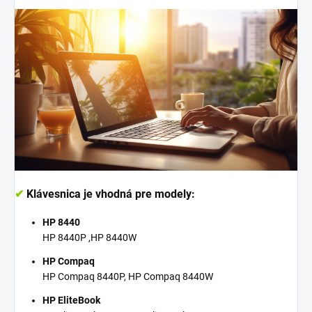
✔
Klávesnica je vhodná pre modely:
HP 8440
HP 8440P ,HP 8440W
HP Compaq
HP Compaq 8440P, HP Compaq 8440W
HP EliteBook