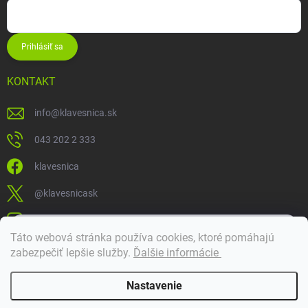
Prihlásiť sa
KONTAKT
info
@
klavesnica.sk
043 202 2 333
klavesnica
@klavesnicask
klavesnica_sk
×
Táto webová stránka používa cookies, ktoré pomáhajú
Dobrý deň! 👋 Pomôžem vám nájsť správny diel. Napíšte mi.
zabezpečiť lepšie služby
.
Ďalšie informácie
Doprava a platba
Nastavenie