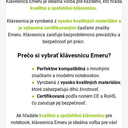
Klávesnica Emeru je ideálna voľba pre každého, kto hľadá
kvalitnú a spoľahlivú klávesnicu
.
Klávesnica je vyrobená z
vysoko kvalitných materiálov a
je vybavená certifikovanými
časťami značky
Emeru. Klávesnica zaisťuje bezproblémovú prevádzku a
bezpečnosť pri práci.
Prečo si vybrať klávesnicu Emeru?
●
Perfektne kompatibilná
s mnohými
značkami a modelmi notebookov.
●
V
y
robená z
vysoko kvalitných materiálov
,
ktoré zabezpečujú dlhú životnosť.
●
Certifikovaná
podľa noriem CE a RoHS,
čo zaručuje jej bezpečnosť.
Ak hľadáte
kvalitnú a spoľahlivú klávesnicu
pre
notebook, klávesnica Emeru je ideálna voľba pre vás!