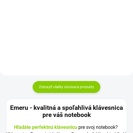
Do košíka
cena:
Do košíka
Kapacita: 6600mAh Napätie:
10.8V / 11.1V Najväčšia kvalita
Kapacita: 4400 mAh Napätie:
značky Green Cell Články Green...
10,8 V (11,1 V) Záruka: 12
mesiacov Najväčšia kvalita
značky Green...
Zobraziť všetky súvisiace produkty
Emeru - k
valitná a spoľahlivá klávesnica
pre váš notebook
Hľadáte perfektnú klávesnicu
pre svoj notebook?