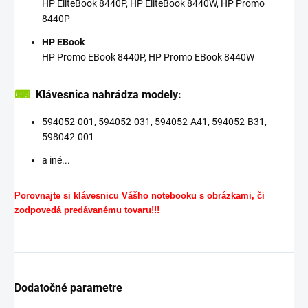
HP EliteBook 8440P, HP EliteBook 8440W, HP Promo
8440P
HP EBook
HP Promo EBook 8440P, HP Promo EBook 8440W
⌨
Klávesnica nahrádza modely:
594052-001, 594052-031, 594052-A41, 594052-B31,
598042-001
a iné...
Porovnajte si klávesnicu Vášho notebooku s obrázkami, či
zodpovedá predávanému tovaru!!!
Dodatočné parametre