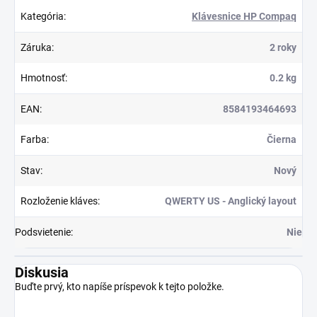
Kategória
:
Klávesnice HP Compaq
Záruka
:
2 roky
Hmotnosť
:
0.2 kg
EAN
:
8584193464693
Farba
:
Čierna
Stav
:
Nový
Rozloženie kláves
:
QWERTY US - Anglický layout
Podsvietenie
:
Nie
Diskusia
Buďte prvý, kto napíše príspevok k tejto položke.