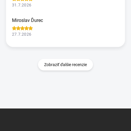
31.7.2026
Miroslav Ďurec
27.7.2026
Zobraziť ďalšie recenzie
Z
á
p
ä